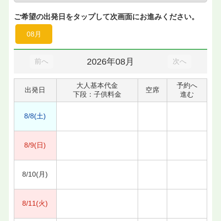
ご希望の出発日をタップして次画面にお進みください。
08月
2026年08月
前へ
次へ
大人基本代金
予約へ
出発日
空席
下段：子供料金
進む
8/8(土)
8/9(日)
8/10(月)
8/11(火)