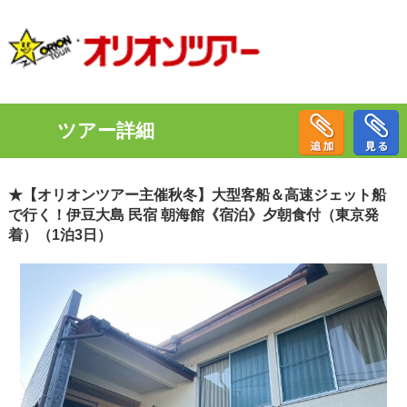
ツアー詳細
★【オリオンツアー主催秋冬】大型客船＆高速ジェット船
で行く！伊豆大島 民宿 朝海館《宿泊》夕朝食付（東京発
着）（1泊3日）