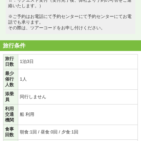
絡いたします。）
※ご予約はお電話にて予約センターにて予約センターにてお電
話でも承ります。
その際は、ツアーコードをお申し付けください。
旅行条件
旅行
1泊3日
日数
最少
催行
1人
人数
添乗
同行しません
員
利用
交通
船 利用
機関
食事
朝食:1回 / 昼食:0回 / 夕食:1回
回数