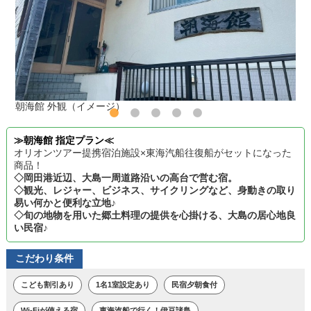
朝海館 外観（イメージ）
≫朝海館 指定プラン≪
オリオンツアー提携宿泊施設×東海汽船往復船がセットになった
商品！
◇岡田港近辺、大島一周道路沿いの高台で営む宿。
◇観光、レジャー、ビジネス、サイクリングなど、身動きの取り
易い何かと便利な立地♪
◇旬の地物を用いた郷土料理の提供を心掛ける、大島の居心地良
い民宿♪
こだわり条件
こども割引あり
1名1室設定あり
民宿夕朝食付
Wi-Fiが使える宿
東海汽船で行く！伊豆諸島