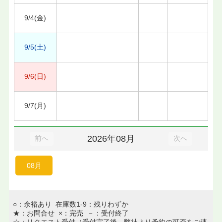
9/4(金)
9/5(土)
9/6(日)
9/7(月)
2026年08月
前へ
次へ
08月
○：余裕あり 在庫数1-9：残りわずか
★：お問合せ ×：完売 －：受付終了
☆：リクエスト受付（受付完了後、弊社より予約の可否をご連