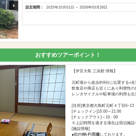
設定期間：
2025年10月01日 ～ 2026年03月28日
おすすめツアーポイント！
【伊豆大島 三浜館 情報】
元町港から徒歩約9分に位置する«全
飲食店や商店も近くにあり利便性の
レンタサイクルや駐車場の利用も出
[住所]東京都大島町元町４丁目6ｰ13
[チェックイン]15:00～21:00
[チェックアウト]～10 : 00
※上記時間を過ぎる場合は宿泊施設
[施設情報]
●館内
Wi-Fi完備
しております。