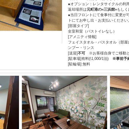
●オプション：レンタサイクルの利
返却場所は
元町港の«三浜館»
もしく
●当日フロントにて食事付に変更が
トにてお申し出・お支払いください
[部屋タイプ]
全室和室（バストイレなし）
[アメニティ情報]
フェイスタオル・バスタオル（部屋
ンプー・リンス
[送迎]
不可
※お客様自身でご移動と
[駐車場]有料(\1,000/1泊)
※事前予
[駐輪場]:無料