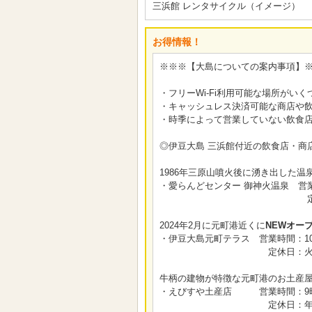
三浜館 レンタサイクル（イメージ）
お得情報！
※※※【大島についての案内事項】
・フリーWi-Fi利用可能な場所がいくつかござ
・キャッシュレス決済可能な商店や
・時季によって営業していない飲食
◎伊豆大島 三浜館付近の飲食店・商
1986年三原山噴火後に湧き出した温
・愛らんどセンター 御神火温泉 営
定休日：第2水・木曜
2024年2月に元町港近くに
NEWオー
・伊豆大島元町テラス 営業時間：10
定休日：火曜日・
牛柄の建物が特徴な元町港のお土産
・えびすや土産店 営業時間：9時
定休日：年中