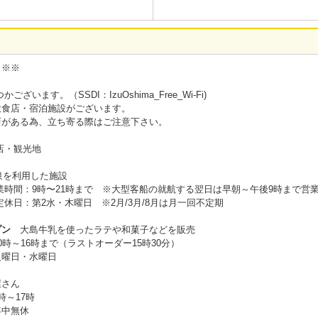
※※※
います。（SSDI：IzuOshima_Free_Wi-Fi)
飲食店・宿泊施設がございます。
店がある為、立ち寄る際はご注意下さい。
店・観光地
泉を利用した施設
業時間：9時〜21時まで ※大型客船の就航する翌日は早朝～午後9時まで営
日 ※2月/3月/8月は月一回不定期
プン
大島牛乳を使ったラテや和菓子などを販売
時～16時まで（ラストオーダー15時30分）
水曜日
屋さん
～17時
無休