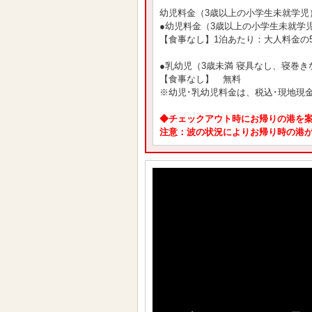
幼児料金（3歳以上の小学生未就学児
●幼児料金（3歳以上の小学生未就学
【食事なし】1泊あたり：大人料金の5
●乳幼児（3歳未満 寝具なし、寝巻き
【食事なし】 無料
※幼児･乳幼児料金は、税込･現地現
◆チェックアウト時にお帰りの港を
注意：波の状況によりお帰り時の港