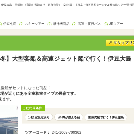
豆大島 三浜館 《宿泊》素泊まり（東京発着）（2泊4日） | 東京・竹芝客船ターミナル発大島ツアー/旅行
伊豆七島
スキーツアー
飛行機商品
高速・夜行バス
JRツアー
冬】大型客船＆高速ジェット船で行く！伊豆大島
往復船がセットになった商品！
浴場が近くにある全室和室タイプの民宿です。
来ます。
こだわり条件
1名1室設定あり
Wi-Fiが使える宿
東海汽船で行く！伊豆諸島
ツアーコード：
241-1003-700362