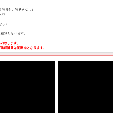
）
児 寝具付、寝巻きなし）
0％
なし）
金精算となります。
案内致します。
が元町港又は岡田港となります。