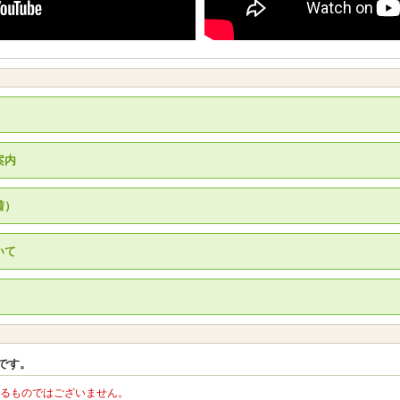
案内
着）
いて
です。
るものではございません。