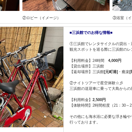
②ロビー（イメージ）
③浴室（イ
■三浜館でのお得な情報■
①三浜館でレンタサイクルの貸出・
観光スポットを巡る際に三浜館のレ
【利用料金】24時間
4,000円
【貸出場所】三浜館
【返却場所】三浜館
[元町港]
・癒楽
②ナイトツアーで星空体験☆彡
三浜館の送迎車に乗って大島からの
【利用料金】
2,500円
【体験時間】2時間程度（21：30～
その他にも海水浴に必要な浮き輪や
行っております。