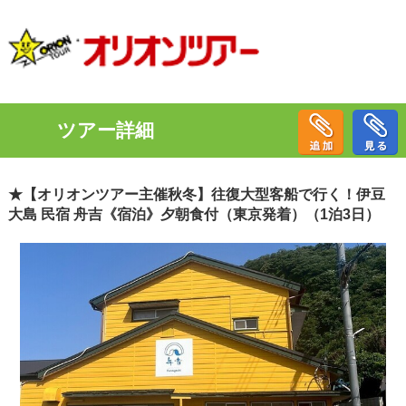
ツアー詳細
★【オリオンツアー主催秋冬】往復大型客船で行く！伊豆
大島 民宿 舟吉《宿泊》夕朝食付（東京発着）（1泊3日）