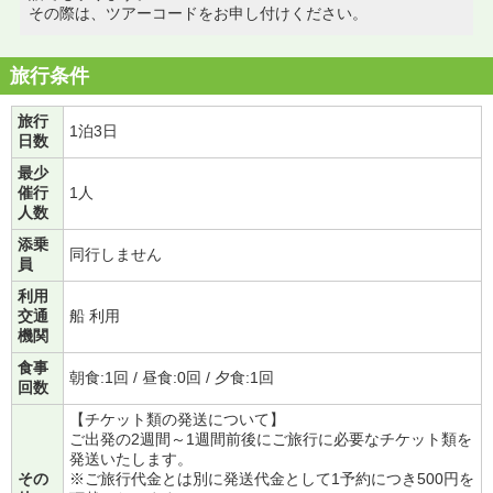
その際は、ツアーコードをお申し付けください。
旅行条件
旅行
1泊3日
日数
最少
催行
1人
人数
添乗
同行しません
員
利用
交通
船 利用
機関
食事
朝食:1回 / 昼食:0回 / 夕食:1回
回数
【チケット類の発送について】
ご出発の2週間～1週間前後にご旅行に必要なチケット類を
発送いたします。
その
※ご旅行代金とは別に発送代金として1予約につき500円を