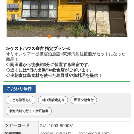
≫ゲストハウス舟吉 指定プラン≪
オリオンツアー提携宿泊施設×東海汽船往復船がセットになった
商品！
◇岡田港から徒歩約3分に位置する民宿です。
◇近くには“日の出浜”や飲食店がございます。
◇夕朝食は島食材を使った島野菜や魚料理を提供！
こだわり条件
こども割引あり
1名1室設定あり
民宿夕朝食付
東海汽船で行く！伊豆諸島
ツアーコード
241-1003-800051
設定期間
2025年10月01日 ～ 2026年03月29日