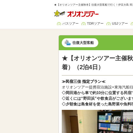
★【オリオンツアー主催秋冬】往復大型客船で行く！伊豆大島 民宿
バスツアー
TDRツアー
USJツアー
往復大型客船
★【オリオンツアー主催秋
着）（2泊4日）
≫民宿三佳 指定プラン≪
オリオンツアー提携宿泊施設×東海汽船
◇岡田港から車で約10分に位置する民宿
◇近くには“野田浜”や飲食店がございま
◇夕朝食は島食材を使った島野菜や魚料