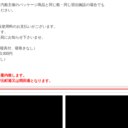
海汽船主催のパッケージ商品と同じ船・同じ宿泊施設の場合でも
ください。
設使用料のお支払いがございます。
ます。
社宛にお知らせ下さいませ。
 寝具付、寝巻きなし）
,000円
なし）
を案内致します。
が元町港又は岡田港となります。