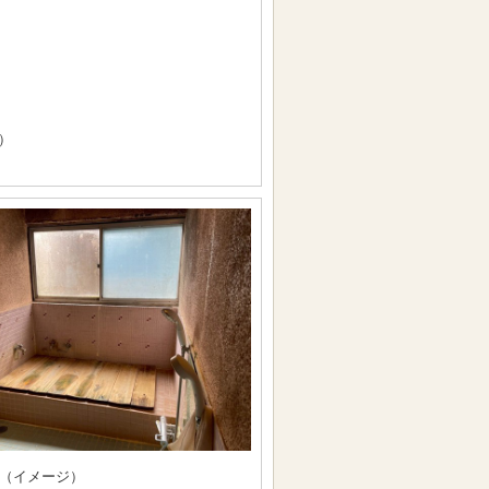
）
（イメージ）