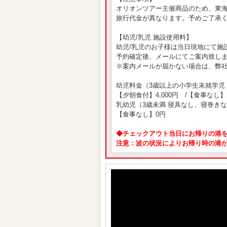
オリオンツアー主催商品のため、東
旅行代金が異なります。予めご了承
【幼児/乳児 施設使用料】
幼児/乳児のお子様は当日現地にて施
予約確定後、メールにてご案内致し
※案内メールが届かない場合は、弊
幼児料金（3歳以上の小学生未就学児
【夕朝食付】4,000円 /【食事なし】3
乳幼児（3歳未満 寝具なし、寝巻き
【食事なし】0円
◆チェックアウト当日にお帰りの港
注意：波の状況によりお帰り時の港