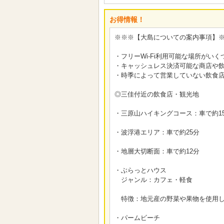
お得情報！
※※※【大島についての案内事項】
・フリーWi-Fi利用可能な場所がいくつかござ
・キャッシュレス決済可能な商店や
・時季によって営業していない飲食
◎三佳付近の飲食店・観光地
・三原山ハイキングコース：車で約1
・波浮港エリア：車で約25分
・地層大切断面：車で約12分
・ぶらっとハウス
ジャンル：カフェ・軽食
特徴：地元産の野菜や果物を使用し
・パームビーチ