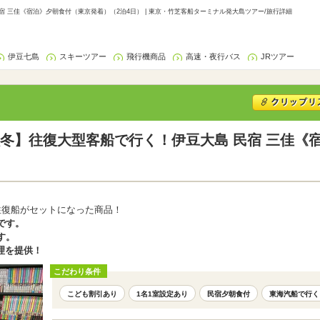
 三佳《宿泊》夕朝食付（東京発着）（2泊4日） | 東京・竹芝客船ターミナル発大島ツアー/旅行詳細
伊豆七島
スキーツアー
飛行機商品
高速・夜行バス
JRツアー
冬】往復大型客船で行く！伊豆大島 民宿 三佳《
往復船がセットになった商品！
です。
す。
理を提供！
こだわり条件
こども割引あり
1名1室設定あり
民宿夕朝食付
東海汽船で行く