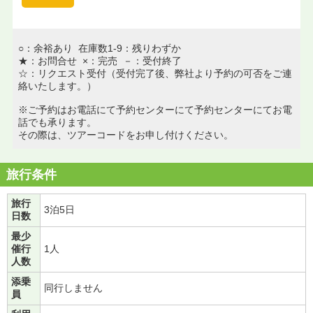
○：余裕あり 在庫数1-9：残りわずか
★：お問合せ ×：完売 －：受付終了
☆：リクエスト受付（受付完了後、弊社より予約の可否をご連
絡いたします。）
※ご予約はお電話にて予約センターにて予約センターにてお電
話でも承ります。
その際は、ツアーコードをお申し付けください。
旅行条件
旅行
3泊5日
日数
最少
催行
1人
人数
添乗
同行しません
員