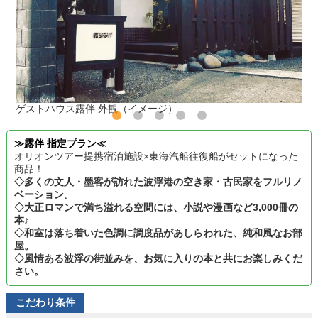
ゲストハウス露伴 外観（イメージ）
≫露伴 指定プラン≪
オリオンツアー提携宿泊施設×東海汽船往復船がセットになった
商品！
◇多くの文人・墨客が訪れた波浮港の空き家・古民家をフルリノ
ベーション。
◇大正ロマンで満ち溢れる空間には、小説や漫画など3,000冊の
本♪
◇和室は落ち着いた色調に調度品があしらわれた、純和風なお部
屋。
◇風情ある波浮の街並みを、お気に入りの本と共にお楽しみくだ
さい。
こだわり条件