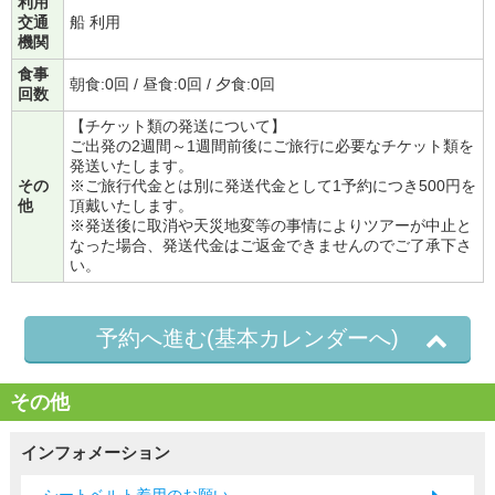
利用
交通
船 利用
機関
食事
朝食:0回 / 昼食:0回 / 夕食:0回
回数
【チケット類の発送について】
ご出発の2週間～1週間前後にご旅行に必要なチケット類を
発送いたします。
その
※ご旅行代金とは別に発送代金として1予約につき500円を
他
頂戴いたします。
※発送後に取消や天災地変等の事情によりツアーが中止と
なった場合、発送代金はご返金できませんのでご了承下さ
い。
予約へ進む(基本カレンダーへ)
その他
インフォメーション
シートベルト着用のお願い