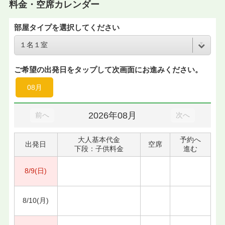
料金・空席カレンダー
部屋タイプを選択してください
ご希望の出発日をタップして次画面にお進みください。
08月
2026年08月
前へ
次へ
大人基本代金
予約へ
出発日
空席
下段：子供料金
進む
8/9(日)
8/10(月)