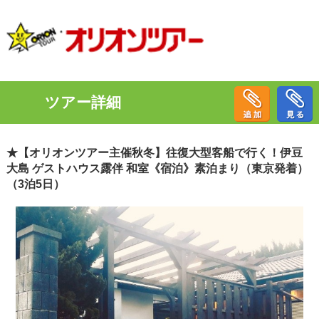
ツアー詳細
★【オリオンツアー主催秋冬】往復大型客船で行く！伊豆
大島 ゲストハウス露伴 和室《宿泊》素泊まり（東京発着）
（3泊5日）