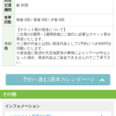
利用
交通
船 利用
機関
食事
朝食:0回 / 昼食:0回 / 夕食:0回
回数
【チケット類の発送について】
ご出発の2週間～1週間前後にご旅行に必要なチケット類を
発送いたします。
その
※ご旅行代金とは別に発送代金として1予約につき500円を
他
頂戴いたします。
※発送後に取消や天災地変等の事情によりツアーが中止と
なった場合、発送代金はご返金できませんのでご了承下さ
い。
予約へ進む(基本カレンダーへ)
その他
インフォメーション
シートベルト着用のお願い