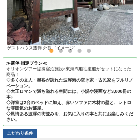
ゲストハウス露伴 外観（イメージ）
≫露伴 指定プラン≪
オリオンツアー提携宿泊施設×東海汽船往復船がセットになった
商品！
◇多くの文人・墨客が訪れた波浮港の空き家・古民家をフルリノ
ベーション。
◇大正ロマンで満ち溢れる空間には、小説や漫画など3,000冊の
本♪
◇洋室は2台のベッドに加え、赤いソファに木材の壁と、レトロ
な雰囲気のお部屋。
◇風情ある波浮の街並みを、お気に入りの本と共にお楽しみくだ
さい。
こだわり条件