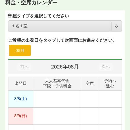
料金・空席カレンダー
部屋タイプを選択してください
ご希望の出発日をタップして次画面にお進みください。
08月
2026年08月
前へ
次へ
大人基本代金
予約へ
出発日
空席
下段：子供料金
進む
8/8(土)
8/9(日)