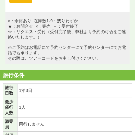
○：余裕あり 在庫数1-9：残りわずか
★：お問合せ ×：完売 －：受付終了
☆：リクエスト受付（受付完了後、弊社より予約の可否をご連
絡いたします。）
※ご予約はお電話にて予約センターにて予約センターにてお電
話でも承ります。
その際は、ツアーコードをお申し付けください。
旅行条件
旅行
1泊3日
日数
最少
催行
1人
人数
添乗
同行しません
員