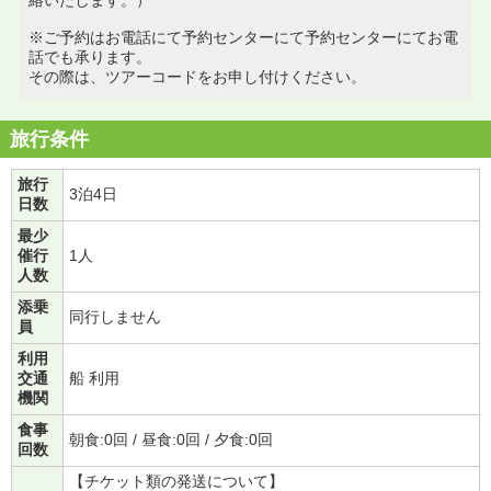
※ご予約はお電話にて予約センターにて予約センターにてお電
話でも承ります。
その際は、ツアーコードをお申し付けください。
旅行条件
旅行
3泊4日
日数
最少
催行
1人
人数
添乗
同行しません
員
利用
交通
船 利用
機関
食事
朝食:0回 / 昼食:0回 / 夕食:0回
回数
【チケット類の発送について】