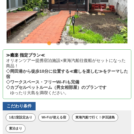
≫癒楽 指定プラン≪
オリオンツアー提携宿泊施設×東海汽船往復船がセットになった
商品！
◇岡田港から徒歩10分に位置する≪癒しを楽しむ≫をテーマした
宿
◇ワークスペース・フリーWi-Fiも完備
◇カプセルベットルーム（男女相部屋）のプランです
ゆったり大島を満喫ください。
こだわり条件
1名1室設定あり
Wi-Fiが使える宿
東海汽船で行く！伊豆諸島
素泊まり