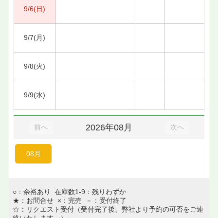
9/6(日)
9/7(月)
9/8(火)
9/9(水)
2026年08月
前へ
次へ
08月
○：余裕あり 在庫数1-9：残りわずか
★：お問合せ ×：完売 －：受付終了
☆：リクエスト受付（受付完了後、弊社より予約の可否をご連
絡いたします。）