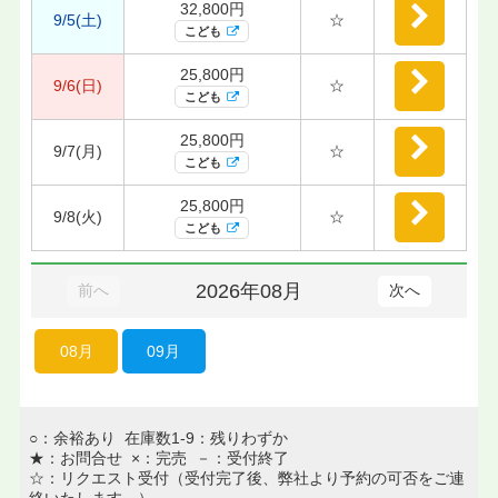
32,800円
9/5(土)
☆
こども
25,800円
9/6(日)
☆
こども
25,800円
9/7(月)
☆
こども
25,800円
9/8(火)
☆
こども
2026年08月
前へ
次へ
08月
09月
○：余裕あり 在庫数1-9：残りわずか
★：お問合せ ×：完売 －：受付終了
☆：リクエスト受付（受付完了後、弊社より予約の可否をご連
絡いたします。）