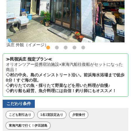
浜庄 外観（イメージ）
≫民宿浜庄 指定プラン≪
オリオンツアー提携宿泊施設×東海汽船往復船がセットになった
商品！
◇村の中央、島のメインストリート沿い。前浜海水浴場まで徒歩
0分！すぐ海の宿。
◇釣りたての魚・採りたて野菜などを用いた料理が自慢♪
◇釣り船も経営、魚介料理には自信！釣り師にもオススメ！
こだわり条件
こども割引あり
1名1室設定あり
夕朝食付
東海汽船で行く！伊豆諸島