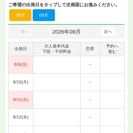
ご希望の出発日をタップして次画面にお進みください。
08月
09月
2026年08月
前へ
次へ
大人基本代金
予約へ
出発日
空席
下段：子供料金
進む
8/9(日)
－
8/10(月)
－
8/11(火)
－
8/12(水)
－