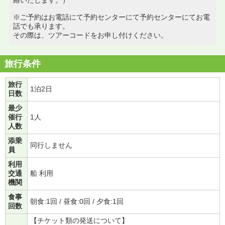
※ご予約はお電話にて予約センターにて予約センターにてお電
話でも承ります。
その際は、ツアーコードをお申し付けください。
旅行条件
旅行
1泊2日
日数
最少
催行
1人
人数
添乗
同行しません
員
利用
交通
船 利用
機関
食事
朝食:1回 / 昼食:0回 / 夕食:1回
回数
【チケット類の発送について】