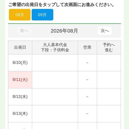
ご希望の出発日をタップして次画面にお進みください。
08月
09月
2026年08月
前へ
次へ
大人基本代金
予約へ
出発日
空席
下段：子供料金
進む
8/10(月)
－
8/11(火)
－
8/12(水)
－
8/13(木)
－