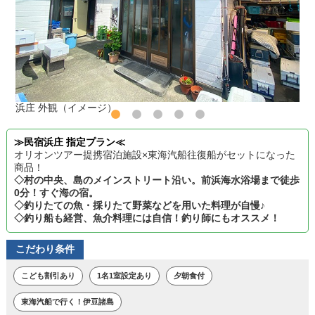
浜庄 外観（イメージ）
≫民宿浜庄 指定プラン≪
オリオンツアー提携宿泊施設×東海汽船往復船がセットになった
商品！
◇村の中央、島のメインストリート沿い。前浜海水浴場まで徒歩
0分！すぐ海の宿。
◇釣りたての魚・採りたて野菜などを用いた料理が自慢♪
◇釣り船も経営、魚介料理には自信！釣り師にもオススメ！
こだわり条件
こども割引あり
1名1室設定あり
夕朝食付
東海汽船で行く！伊豆諸島