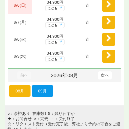
34,900円
9/6(日)
☆
こども
34,900円
9/7(月)
☆
こども
34,900円
9/8(火)
☆
こども
34,900円
9/9(水)
☆
こども
2026年08月
前へ
次へ
08月
09月
○：余裕あり 在庫数1-9：残りわずか
★：お問合せ ×：完売 －：受付終了
☆：リクエスト受付（受付完了後、弊社より予約の可否をご連
絡いたします。）