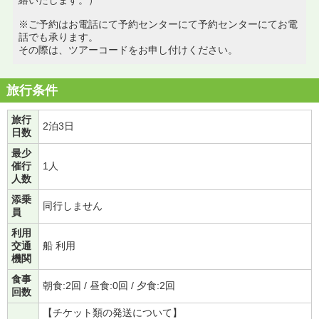
※ご予約はお電話にて予約センターにて予約センターにてお電
話でも承ります。
その際は、ツアーコードをお申し付けください。
旅行条件
旅行
2泊3日
日数
最少
催行
1人
人数
添乗
同行しません
員
利用
交通
船 利用
機関
食事
朝食:2回 / 昼食:0回 / 夕食:2回
回数
【チケット類の発送について】