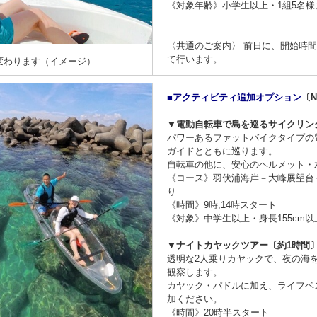
《対象年齢》小学生以上・1組5名様
〈共通のご案内〉 前日に、開始時
て行います。
変わります（イメージ）
■アクティビティ追加オプション
〔Ni
▼電動自転車で島を巡るサイクリン
パワーあるファットバイクタイプの
ガイドとともに巡ります。
自転車の他に、安心のヘルメット・
《コース》羽伏浦海岸－大峰展望台
り
《時間》9時,14時スタート
《対象》中学生以上・身長155cm以
▼ナイトカヤックツアー〔約1時間
透明な2人乗りカヤックで、夜の海
観察します。
カヤック・パドルに加え、ライフベ
加ください。
《時間》20時半スタート