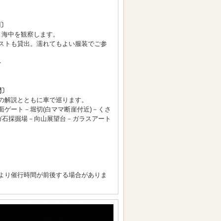
間〕
と海中を観察します。
ストも貸出。濡れてもよい服装でご参
ト
間〕
の解説とともに車で巡ります。
面ゲート－堀切(白ママ断崖付近)－くさ
ーガ石採掘場－向山展望台－ガラスアート
より催行時間が前後する場合がありま