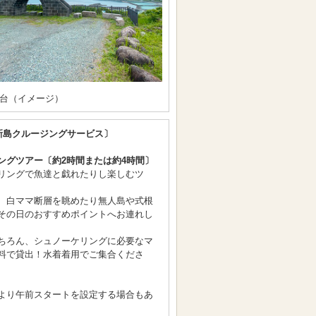
台（イメージ）
新島クルージングサービス〕
ングツアー〔約2時間または約4時間〕
リングで魚達と戯れたりし楽しむツ
、白ママ断層を眺めたり無人島や式根
その日のおすすめポイントへお連れし
ちろん、シュノーケリングに必要なマ
料で貸出！水着着用でご集合くださ
より午前スタートを設定する場合もあ