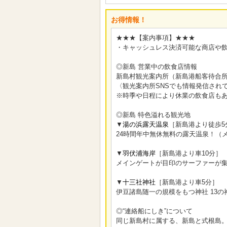
お得情報！
★★★【案内事項】★★★
・キャッシュレス決済可能な商店や
◎新島 営業中の飲食店情報
新島村観光案内所（新島港船客待合所
〈観光案内所SNSでも情報発信され
※時季や日程により休業の飲食店も
◎新島 特色溢れる観光地
▼
湯の浜露天温泉
［新島港より徒歩5
24時間年中無休無料の露天温泉！（
▼
羽伏浦海岸
［新島港より車10分］
メインゲートが目印のサーファーが
▼
十三社神社
［新島港より車5分］
伊豆諸島随一の規模をもつ神社 13
◎“連絡船にしき”について
同じ新島村に属する、新島と式根島。