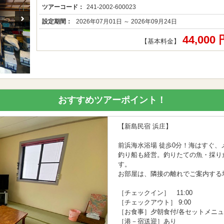
ツアーコード：
241-2002-600023
設定期間：
2026年07月01日 ～ 2026年09月24日
44,000
【基本料金】
おすすめツアーポイント！
【新島民宿 浜庄】
前浜海水浴場 徒歩0分！海はすぐ
釣り船も経営。釣りたての魚・採り
す。
お部屋は、隣接の離れでご案内する
［チェックイン］ 11:00
［チェックアウト］ 9:00
［お食事］夕朝食付/各セットメニ
［港－宿送迎］あり