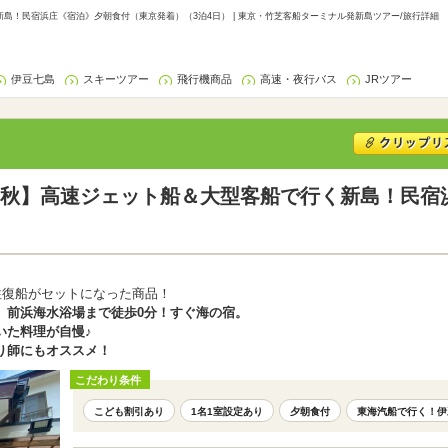
島！民宿浜庄《宿泊》夕朝食付（東京発着）（3泊4日） | 東京・竹芝客船ターミナル発新島ツアー/旅行詳細
伊豆七島
スキーツアー
飛行機商品
高速・夜行バス
JRツアー
秋】高速ジェット船＆大型客船で行く新島！民宿
往復船がセットになった商品！
。前浜海水浴場まで徒歩0分！すぐ海の宿。
いた料理が自慢♪
り師にもオススメ！
こだわり条件
こども割引あり
1名1室設定あり
夕朝食付
東海汽船で行く！伊