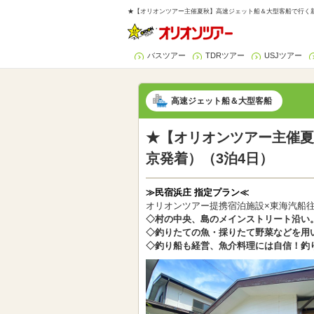
★【オリオンツアー主催夏秋】高速ジェット船＆大型客船で行く新
バスツアー
TDRツアー
USJツアー
高速ジェット船＆大型客船
★【オリオンツアー主催夏
京発着）（3泊4日）
≫民宿浜庄 指定プラン≪
オリオンツアー提携宿泊施設×東海汽船
◇村の中央、島のメインストリート沿い
◇釣りたての魚・採りたて野菜などを用
◇釣り船も経営、魚介料理には自信！釣