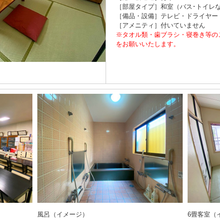
［部屋タイプ］和室（バス･トイレ
［備品・設備］テレビ・ドライヤー・W
［アメニティ］付いていません
※タオル類・歯ブラシ・寝巻き等の
をお願いいたします。
風呂（イメージ）
6畳客室（