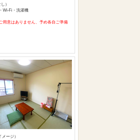
なし）
i-Fi・洗濯機
ご用意はありません、予め各自ご準備
イメージ）