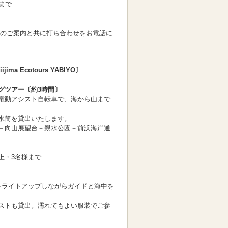
まで
間のご案内と共に打ち合わせをお電話に
ijima Ecotours YABIYO〕
グツアー〔約3時間〕
電動アシスト自転車で、海から山まで
水筒を貸出いたします。
－向山展望台－親水公園－前浜海岸通
上・3名様まで
〕
をライトアップしながらガイドと海中を
ストも貸出。濡れてもよい服装でご参