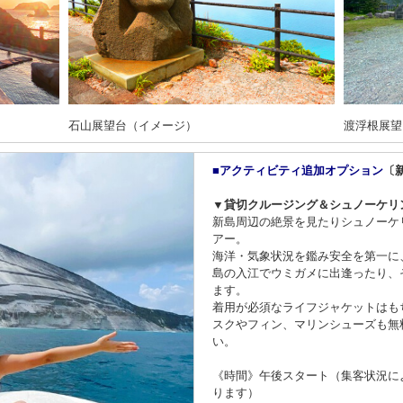
石山展望台（イメージ）
渡浮根展望
■アクティビティ追加オプション
〔
▼貸切クルージング＆シュノーケリ
新島周辺の絶景を見たりシュノーケ
アー。
海洋・気象状況を鑑み安全を第一に
島の入江でウミガメに出逢ったり、
ます。
着用が必須なライフジャケットはも
スクやフィン、マリンシューズも無
い。
《時間》午後スタート（集客状況に
ります）