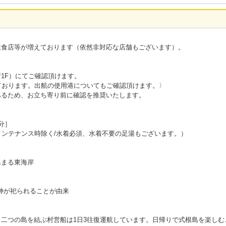
飲食店等が増えております（依然非対応な店舗もございます）。
1F）にてご確認頂けます。
ております。出航の使用港についてもご確認頂けます。〉
あるため、お立ち寄り前に確認を推奨いたします。
分］
メンテナンス時除く/水着必須、水着不要の足湯もございます。）
集まる東海岸
の神が祀られることが由来
二つの島を結ぶ村営船は1日3往復運航しています。日帰りで式根島を楽しむ