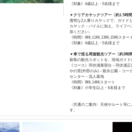
《対象》4歳以上・5名様まで
▼クリアカヤックツアー〔約1.5時
透明な2人乗りカヤックで、ガイド
カヤック・パドルに加え、ライフベ
加ください。
《時間》9時,11時,13時,15時スター
《対象》4歳以上・5名様まで
▼車で巡る周遊観光ツアー〔約3時
新島の観光スポットを、現地ガイド
《コース》羽伏浦展望台－羽伏浦正
やの里(外部のみ)－親水公園－コ
センター－流人墓地
《時間》9時,14時スタート
《対象》小学生以上・6名様まで
〈共通のご案内〉天候やルート等に
す。