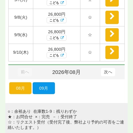
こども
26,800円
9/8(火)
☆
こども
26,800円
9/9(水)
☆
こども
26,800円
9/10(木)
☆
こども
2026年08月
前へ
次へ
08月
09月
○：余裕あり 在庫数1-9：残りわずか
★：お問合せ ×：完売 －：受付終了
☆：リクエスト受付（受付完了後、弊社より予約の可否をご連
絡いたします。）