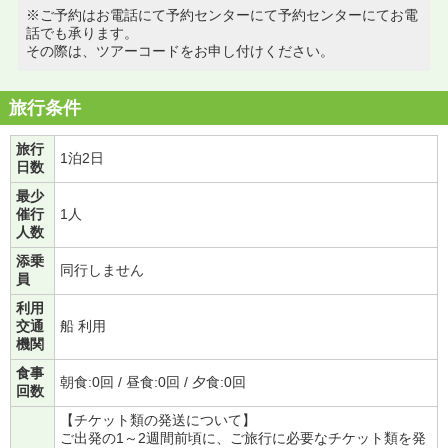
※ご予約はお電話にて予約センターにて予約センターにてお電
話でも承ります。
その際は、ツアーコードをお申し付けください。
旅行条件
旅行
1泊2日
日数
最少
催行
1人
人数
添乗
同行しません
員
利用
交通
船 利用
機関
食事
朝食:0回 / 昼食:0回 / 夕食:0回
回数
【チケット類の発送について】
ご出発の1～2週間前頃に、ご旅行に必要なチケット類を発