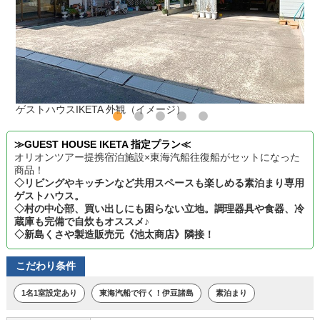
ゲストハウスIKETA 外観（イメージ）
≫GUEST HOUSE IKETA 指定プラン≪
オリオンツアー提携宿泊施設×東海汽船往復船がセットになった
商品！
◇リビングやキッチンなど共用スペースも楽しめる素泊まり専用
ゲストハウス。
◇村の中心部、買い出しにも困らない立地。調理器具や食器、冷
蔵庫も完備で自炊もオススメ♪
◇新島くさや製造販売元《池太商店》隣接！
こだわり条件
1名1室設定あり
東海汽船で行く！伊豆諸島
素泊まり