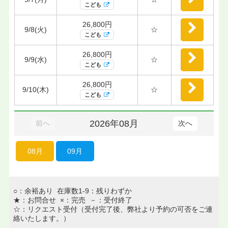
こども
26,800円
9/8(火)
☆
こども
26,800円
9/9(水)
☆
こども
26,800円
9/10(木)
☆
こども
2026年08月
前へ
次へ
08月
09月
○：余裕あり 在庫数1-9：残りわずか
★：お問合せ ×：完売 －：受付終了
☆：リクエスト受付（受付完了後、弊社より予約の可否をご連
絡いたします。）