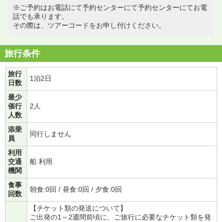
※ご予約はお電話にて予約センターにて予約センターにてお電
話でも承ります。
その際は、ツアーコードをお申し付けください。
旅行条件
旅行
1泊2日
日数
最少
催行
2人
人数
添乗
同行しません
員
利用
交通
船 利用
機関
食事
朝食:0回 / 昼食:0回 / 夕食:0回
回数
【チケット類の発送について】
ご出発の1～2週間前頃に、ご旅行に必要なチケット類を発