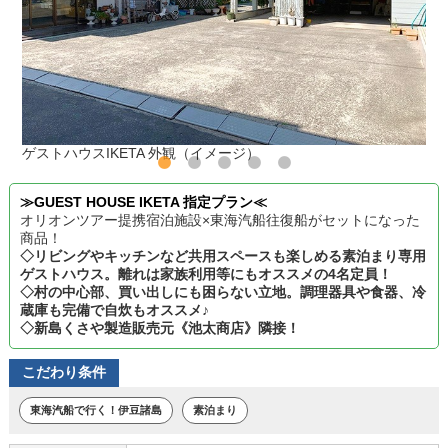
ゲストハウスIKETA 外観（イメージ）
≫GUEST HOUSE IKETA 指定プラン≪
オリオンツアー提携宿泊施設×東海汽船往復船がセットになった
商品！
◇リビングやキッチンなど共用スペースも楽しめる素泊まり専用
ゲストハウス。離れは家族利用等にもオススメの4名定員！
◇村の中心部、買い出しにも困らない立地。調理器具や食器、冷
蔵庫も完備で自炊もオススメ♪
◇新島くさや製造販売元《池太商店》隣接！
こだわり条件
東海汽船で行く！伊豆諸島
素泊まり