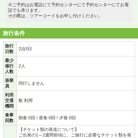
※ご予約はお電話にて予約センターにて予約センターにてお電
話でも承ります。
その際は、ツアーコードをお申し付けください。
旅行条件
旅行
2泊3日
日数
最少
催行
2人
人数
添乗
同行しません
員
利用
交通
船 利用
機関
食事
朝食:0回 / 昼食:0回 / 夕食:0回
回数
【チケット類の発送について】
ご出発の1～2週間前頃に、ご旅行に必要なチケット類を発