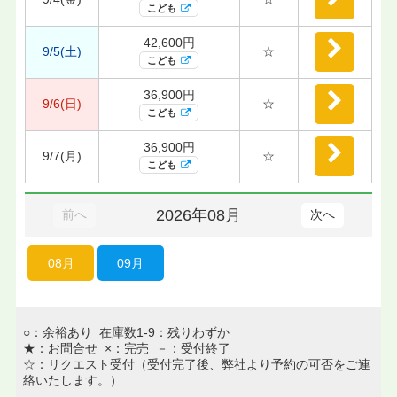
こども
42,600円
9/5(土)
☆
こども
36,900円
9/6(日)
☆
こども
36,900円
9/7(月)
☆
こども
2026年08月
前へ
次へ
08月
09月
○：余裕あり 在庫数1-9：残りわずか
★：お問合せ ×：完売 －：受付終了
☆：リクエスト受付（受付完了後、弊社より予約の可否をご連
絡いたします。）