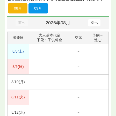
08月
09月
2026年08月
前へ
次へ
大人基本代金
予約へ
出発日
空席
下段：子供料金
進む
8/8(土)
－
8/9(日)
－
8/10(月)
－
8/11(火)
－
8/12(水)
－