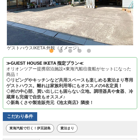
ゲストハウスIKETA 外観（イメージ）
≫GUEST HOUSE IKETA 指定プラン≪
オリオンツアー提携宿泊施設×東海汽船往復船がセットになった
商品！
◇リビングやキッチンなど共用スペースも楽しめる素泊まり専用
ゲストハウス。離れは家族利用等にもオススメの4名定員！
◇村の中心部、買い出しにも困らない立地。調理器具や食器、冷
蔵庫も完備で自炊もオススメ♪
◇新島くさや製造販売元《池太商店》隣接！
こだわり条件
東海汽船で行く！伊豆諸島
素泊まり