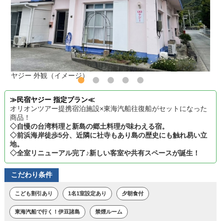
ヤジー 外観（イメージ）
≫民宿ヤジー 指定プラン≪
オリオンツアー提携宿泊施設×東海汽船往復船がセットになった
商品！
◇自慢の台湾料理と新島の郷土料理が味わえる宿。
◇前浜海岸徒歩5分、近隣に社寺もあり島の歴史にも触れ易い立
地。
◇全室リニューアル完了♪新しい客室や共有スペースが誕生！
こだわり条件
こども割引あり
1名1室設定あり
夕朝食付
東海汽船で行く！伊豆諸島
禁煙ルーム