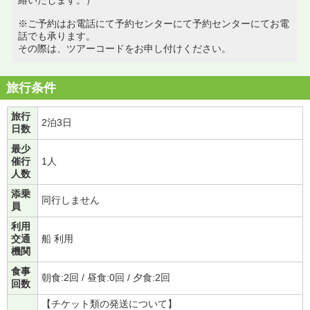
※ご予約はお電話にて予約センターにて予約センターにてお電
話でも承ります。
その際は、ツアーコードをお申し付けください。
旅行条件
旅行
2泊3日
日数
最少
催行
1人
人数
添乗
同行しません
員
利用
交通
船 利用
機関
食事
朝食:2回 / 昼食:0回 / 夕食:2回
回数
【チケット類の発送について】