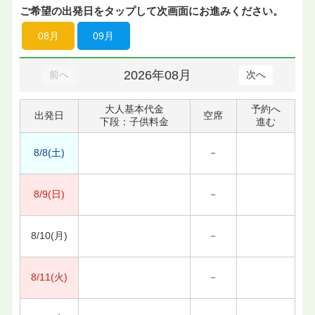
ご希望の出発日をタップして次画面にお進みください。
08月
09月
2026年08月
前へ
次へ
大人基本代金
予約へ
出発日
空席
下段：子供料金
進む
8/8(土)
－
8/9(日)
－
8/10(月)
－
8/11(火)
－