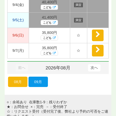
40,400円
9/4(金)
満室
こども
41,400円
9/5(土)
満室
こども
35,800円
9/6(日)
☆
こども
35,800円
9/7(月)
☆
こども
2026年08月
前へ
次へ
08月
09月
○：余裕あり 在庫数1-9：残りわずか
★：お問合せ ×：完売 －：受付終了
☆：リクエスト受付（受付完了後、弊社より予約の可否をご連
絡いたします。）