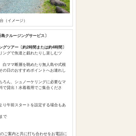
台（イメージ）
新島クルージングサービス〕
ングツアー〔約2時間または約4時間〕
リングで魚達と戯れたりし楽しむツ
、白ママ断層を眺めたり無人島や式根
その日のおすすめポイントへお連れし
ちろん、シュノーケリングに必要なマ
料で貸出！水着着用でご集合くださ
より午前スタートを設定する場合もあ
まで
間のご案内と共に打ち合わせをお電話に