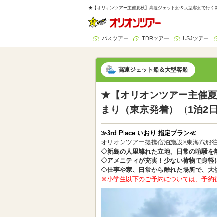
★【オリオンツアー主催夏秋】高速ジェット船＆大型客船で行く新島！ 
バスツアー
TDRツアー
USJツアー
高速ジェット船＆大型客船
★【オリオンツアー主催夏秋
まり（東京発着）（1泊2
≫3rd Place いおり 指定プラン≪
オリオンツアー提携宿泊施設×東海汽船
◇新島の人里離れた立地、日常の喧騒を
◇アメニティが充実！少ない荷物で身軽
◇仕事や家、日常から離れた場所で、大
※小学生以下のご予約については、予約