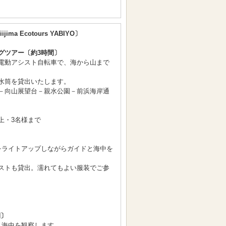
ijima Ecotours YABIYO〕
グツアー〔約3時間〕
電動アシスト自転車で、海から山まで
水筒を貸出いたします。
－向山展望台－親水公園－前浜海岸通
上・3名様まで
〕
をライトアップしながらガイドと海中を
ストも貸出。濡れてもよい服装でご参
間〕
と海中を観察します。