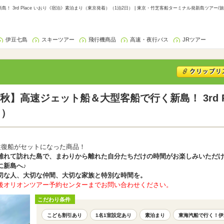
3rd Place いおり《宿泊》素泊まり（東京発着）（1泊2日） | 東京・竹芝客船ターミナル発新島ツアー/
伊豆七島
スキーツアー
飛行機商品
高速・夜行バス
JRツアー
】高速ジェット船＆大型客船で行く新島！ 3rd P
日）
往復船がセットになった商品！
離れて訪れた島で、まわりから離れた自分たちだけの時間がお楽しみいただ
に新島へ♪
切な人、大切な仲間、大切な家族と特別な時間を。
後オリオンツアー予約センターまでお問い合わせください。
こだわり条件
こども割引あり
1名1室設定あり
素泊まり
東海汽船で行く！伊