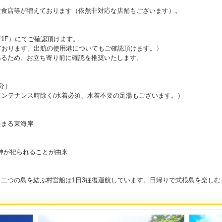
飲食店等が増えております（依然非対応な店舗もございます）。
1F）にてご確認頂けます。
ております。出航の使用港についてもご確認頂けます。〉
あるため、お立ち寄り前に確認を推奨いたします。
分］
メンテナンス時除く/水着必須、水着不要の足湯もございます。）
集まる東海岸
の神が祀られることが由来
二つの島を結ぶ村営船は1日3往復運航しています。日帰りで式根島を楽しむ