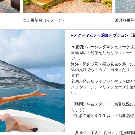
石山展望台（イメージ）
渡浮根展望
■アクティビティ追加オプション
〔
▼貸切クルージング＆シュノーケリ
新島周辺の絶景を見たりシュノーケ
アー。
海洋・気象状況を鑑み安全を第一に
島の入江でウミガメに出逢ったり、
ます。
着用が必須なライフジャケットはも
スクやフィン、マリンシューズも無
い。
《時間》午後スタート（集客状況に
ります）
《対象年齢》小学生以上・1組5名様
〈共通のご案内〉 前日に、開始時