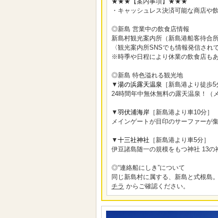
★★★【案内事項】★★★
・キャッシュレス決済可能な商店や
◎新島 営業中の飲食店情報
新島村観光案内所（新島港船客待合所
〈観光案内所SNSでも情報発信され
※時季や日程により休業の飲食店も
◎新島 特色溢れる観光地
▼
湯の浜露天温泉
［新島港より徒歩5
24時間年中無休無料の露天温泉！（
▼
羽伏浦海岸
［新島港より車10分］
メインゲートが目印のサーファーが
▼
十三社神社
［新島港より車5分］
伊豆諸島随一の規模をもつ神社 13
◎“連絡船にしき”について
同じ新島村に属する、新島と式根島。
チラ
からご確認ください。