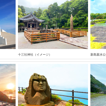
十三社神社（イメージ）
新島親水公