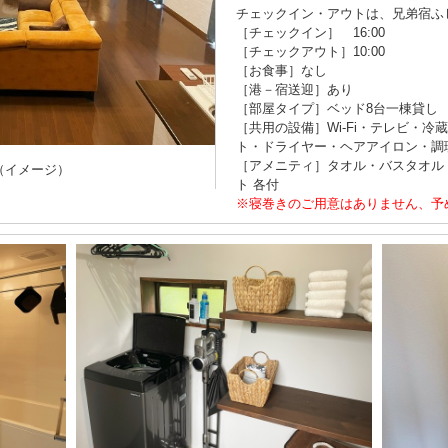
チェックイン・アウトは、兄弟宿ふ
［チェックイン］ 16:00
［チェックアウト］10:00
［お食事］なし
［港－宿送迎］あり
［部屋タイプ］ベッド8台一棟貸し
［共用の設備］Wi-Fi・テレビ・
ト・ドライヤー・ヘアアイロン・調
［アメニティ］タオル・バスタオル
（イメージ）
ト 各付
※寝巻きのご用意はありません、予