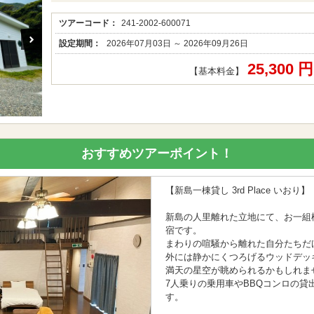
ツアーコード：
241-2002-600071
設定期間：
2026年07月03日 ～ 2026年09月26日
25,300 
【基本料金】
おすすめツアーポイント！
【新島一棟貸し 3rd Place いおり】
新島の人里離れた立地にて、お一組
宿です。
まわりの喧騒から離れた自分たちだ
外には静かにくつろげるウッドデッ
満天の星空が眺められるかもしれま
7人乗りの乗用車やBBQコンロの
す。