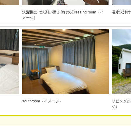
洗濯機には洗剤が備え付けのDressing room（イ
温水洗浄付
メージ）
southroom（イメージ）
リビングか
ジ）