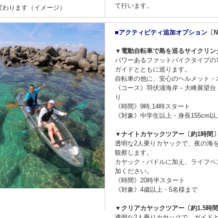
て行います。
変わります（イメージ）
■アクティビティ追加オプション
〔Ni
▼電動自転車で島を巡るサイクリン
パワーあるファットバイクタイプの
ガイドとともに巡ります。
自転車の他に、安心のヘルメット・
《コース》羽伏浦海岸－大峰展望台
り
《時間》9時,14時スタート
《対象》中学生以上・身長155cm以
▼ナイトカヤックツアー〔約1時間
透明な2人乗りカヤックで、夜の海
観察します。
カヤック・パドルに加え、ライフベ
加ください。
《時間》20時半スタート
《対象》4歳以上・5名様まで
▼クリアカヤックツアー〔約1.5時
透明な2人乗りカヤックで、ガイド