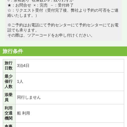
★：お問合せ ×：完売 －：受付終了
☆：リクエスト受付（受付完了後、弊社より予約の可否をご連
絡いたします。）
※ご予約はお電話にて予約センターにて予約センターにてお電
話でも承ります。
その際は、ツアーコードをお申し付けください。
旅行条件
旅行
3泊4日
日数
最少
催行
1人
人数
添乗
同行しません
員
利用
交通
船 利用
機関
食事