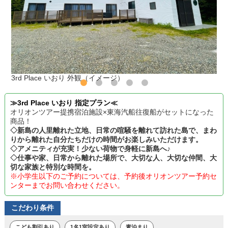
3rd Place いおり 外観（イメージ）
≫3rd Place いおり 指定プラン≪
オリオンツアー提携宿泊施設×東海汽船往復船がセットになった
商品！
◇新島の人里離れた立地、日常の喧騒を離れて訪れた島で、まわ
りから離れた自分たちだけの時間がお楽しみいただけます。
◇アメニティが充実！少ない荷物で身軽に新島へ♪
◇仕事や家、日常から離れた場所で、大切な人、大切な仲間、大
切な家族と特別な時間を。
※小学生以下のご予約については、予約後オリオンツアー予約セ
ンターまでお問い合わせください。
こだわり条件
こども割引あり
1名1室設定あり
素泊まり