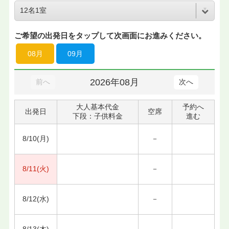
ご希望の出発日をタップして次画面にお進みください。
08月
09月
2026年08月
前へ
次へ
大人基本代金
予約へ
出発日
空席
下段：子供料金
進む
8/10(月)
－
8/11(火)
－
8/12(水)
－
8/13(木)
－