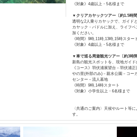
《対象》4歳以上・5名様まで
▼クリアカヤックツアー〔約1.5時
透明な2人乗りカヤックで、ガイド
カヤック・パドルに加え、ライフベ
加ください。
《時間》9時,11時,13時,15時スター
《対象》4歳以上・5名様まで
▼車で巡る周遊観光ツアー〔約3時
新島の観光スポットを、現地ガイド
《コース》羽伏浦展望台－羽伏浦正
やの里(外部のみ)－親水公園－コ
センター－流人墓地
《時間》9時,14時スタート
《対象》小学生以上・6名様まで
〈共通のご案内〉天候やルート等に
す。