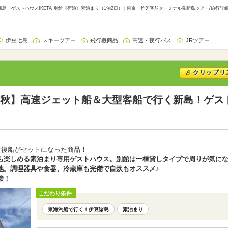
！ゲストハウスIKETA 別館《宿泊》素泊まり（1泊2日） | 東京・竹芝客船ターミナル発新島ツアー/旅行詳
伊豆七島
スキーツアー
飛行機商品
高速・夜行バス
JRツアー
秋】高速ジェット船＆大型客船で行く新島！ゲストハ
往復船がセットになった商品！
も楽しめる素泊まり専用ゲストハウス。別館は一棟貸しタイプで周りが気に
地。調理器具や食器、冷蔵庫も完備で自炊もオススメ♪
接！
こだわり条件
東海汽船で行く！伊豆諸島
素泊まり