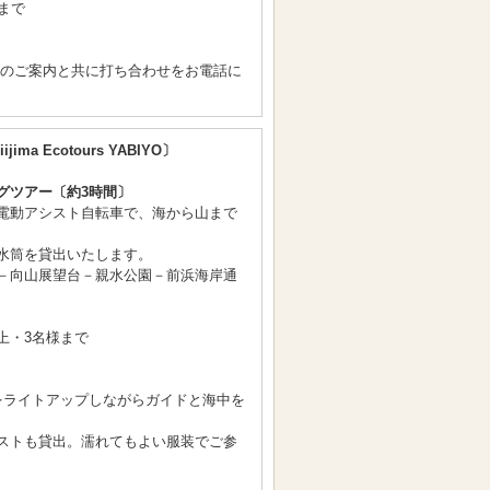
まで
間のご案内と共に打ち合わせをお電話に
ijima Ecotours YABIYO〕
グツアー〔約3時間〕
電動アシスト自転車で、海から山まで
水筒を貸出いたします。
－向山展望台－親水公園－前浜海岸通
上・3名様まで
〕
をライトアップしながらガイドと海中を
ストも貸出。濡れてもよい服装でご参