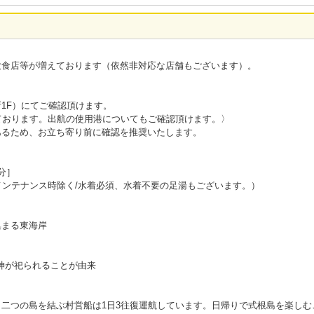
飲食店等が増えております（依然非対応な店舗もございます）。
1F）にてご確認頂けます。
ております。出航の使用港についてもご確認頂けます。〉
あるため、お立ち寄り前に確認を推奨いたします。
分］
メンテナンス時除く/水着必須、水着不要の足湯もございます。）
集まる東海岸
の神が祀られることが由来
二つの島を結ぶ村営船は1日3往復運航しています。日帰りで式根島を楽しむ