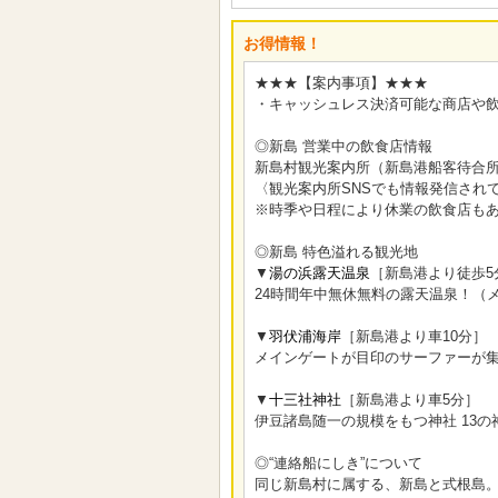
お得情報！
★★★【案内事項】★★★
・キャッシュレス決済可能な商店や
◎新島 営業中の飲食店情報
新島村観光案内所（新島港船客待合所
〈観光案内所SNSでも情報発信され
※時季や日程により休業の飲食店も
◎新島 特色溢れる観光地
▼
湯の浜露天温泉
［新島港より徒歩5
24時間年中無休無料の露天温泉！（
▼
羽伏浦海岸
［新島港より車10分］
メインゲートが目印のサーファーが
▼
十三社神社
［新島港より車5分］
伊豆諸島随一の規模をもつ神社 13
◎“連絡船にしき”について
同じ新島村に属する、新島と式根島。