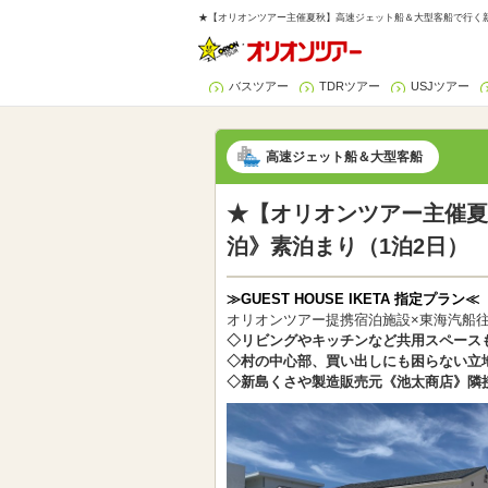
★【オリオンツアー主催夏秋】高速ジェット船＆大型客船で行く新島
バスツアー
TDRツアー
USJツアー
高速ジェット船＆大型客船
★【オリオンツアー主催夏
泊》素泊まり（1泊2日）
≫GUEST HOUSE IKETA 指定プラン≪
オリオンツアー提携宿泊施設×東海汽船
◇リビングやキッチンなど共用スペース
◇村の中心部、買い出しにも困らない立
◇新島くさや製造販売元《池太商店》隣