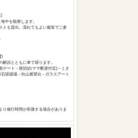
間〕
と海中を観察します。
ストも貸出。濡れてもよい服装でご参
ト
間〕
の解説とともに車で巡ります。
面ゲート－堀切(白ママ断崖付近)－くさ
ーガ石採掘場－向山展望台－ガラスアート
より催行時間が前後する場合がありま