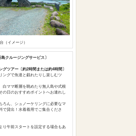
台（イメージ）
新島クルージングサービス〕
ングツアー〔約2時間または約4時間〕
リングで魚達と戯れたりし楽しむツ
、白ママ断層を眺めたり無人島や式根
その日のおすすめポイントへお連れし
ちろん、シュノーケリングに必要なマ
料で貸出！水着着用でご集合くださ
より午前スタートを設定する場合もあ