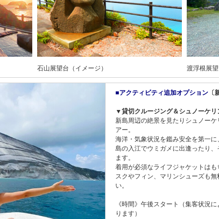
石山展望台（イメージ）
渡浮根展望
■アクティビティ追加オプション
〔
▼貸切クルージング＆シュノーケリ
新島周辺の絶景を見たりシュノーケ
アー。
海洋・気象状況を鑑み安全を第一に
島の入江でウミガメに出逢ったり、
ます。
着用が必須なライフジャケットはも
スクやフィン、マリンシューズも無
い。
《時間》午後スタート（集客状況に
ります）