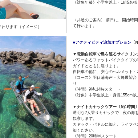
《対象年齢》小学生以上・1組5名様
〈共通のご案内〉 前日に、開始時
て行います。
変わります（イメージ）
■アクティビティ追加オプション
〔Ni
▼電動自転車で島を巡るサイクリン
パワーあるファットバイクタイプの
ガイドとともに巡ります。
自転車の他に、安心のヘルメット・
《コース》羽伏浦海岸－大峰展望台
り
《時間》9時,14時スタート
《対象》中学生以上・身長155cm以
▼ナイトカヤックツアー〔約1時間
透明な2人乗りカヤックで、夜の海
観察します。
カヤック・パドルに加え、ライフベ
加ください。
《時間》20時半スタート