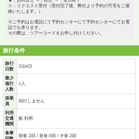
☆：リクエスト受付（受付完了後、弊社より予約の可否をご連
絡いたします。）
※ご予約はお電話にて予約センターにて予約センターにてお電
話でも承ります。
その際は、ツアーコードをお申し付けください。
旅行条件
旅行
2泊4日
日数
最少
催行
1人
人数
添乗
同行しません
員
利用
交通
船 利用
機関
食事
朝食:2回 / 昼食:0回 / 夕食:2回
回数