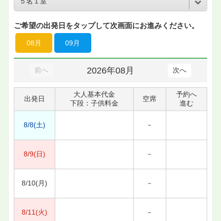
ご希望の出発日をタップして次画面にお進みください。
08月
09月
2026年08月
前へ
次へ
大人基本代金
予約へ
出発日
空席
下段：子供料金
進む
8/8(土)
－
8/9(日)
－
8/10(月)
－
8/11(火)
－