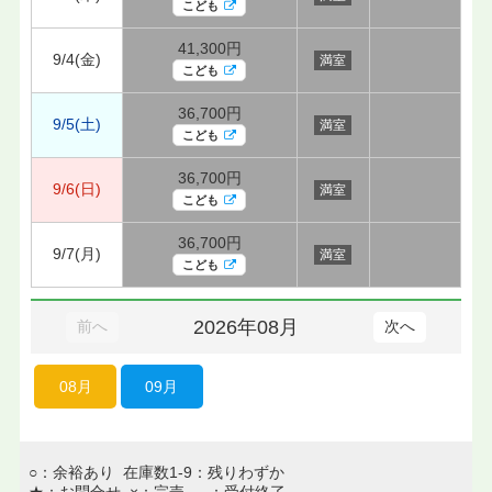
こども
41,300円
9/4(金)
満室
こども
36,700円
9/5(土)
満室
こども
36,700円
9/6(日)
満室
こども
36,700円
9/7(月)
満室
こども
2026年08月
前へ
次へ
08月
09月
○：余裕あり 在庫数1-9：残りわずか
★：お問合せ ×：完売 －：受付終了