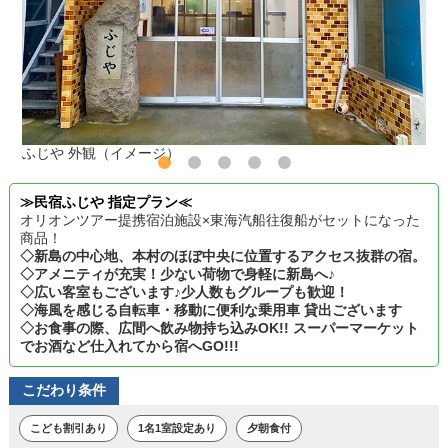
ふじや 外観（イメージ）
≫民宿ふじや 指定プラン≪
オリオンツアー提携宿泊施設×東海汽船往復船がセットになった
商品！
◇新島の中心地、本村のほぼ中央に位置するアクセス抜群の宿。
◇アメニティが充実！少ない荷物で身軽に新島へ♪
◇広い客室もございます♪少人数もグループも歓迎！
◇海風を感じる自転車・移動に便利な乗用車 貸出ございます
◇お食事の際、広間へ飲み物持ち込みOK!! スーパーマーケット
でお酒など仕入れてから宿へGO!!!
こだわり条件
こども割引あり
1名1室設定あり
夕朝食付