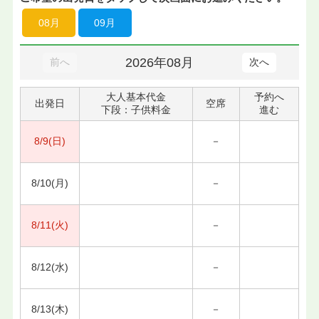
08月
09月
2026年08月
前へ
次へ
大人基本代金
予約へ
出発日
空席
下段：子供料金
進む
8/9(日)
－
8/10(月)
－
8/11(火)
－
8/12(水)
－
8/13(木)
－