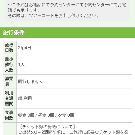
※ご予約はお電話にて予約センターにて予約センターにてお電
話でも承ります。
その際は、ツアーコードをお申し付けください。
旅行条件
旅行
2泊4日
日数
最少
催行
1人
人数
添乗
同行しません
員
利用
交通
船 利用
機関
食事
朝食:0回 / 昼食:0回 / 夕食:0回
回数
【チケット類の発送について】
ご出発の1～2週間前頃に、ご旅行に必要なチケット類を発