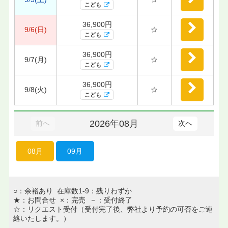
こども
36,900円
9/6(日)
☆
こども
36,900円
9/7(月)
☆
こども
36,900円
9/8(火)
☆
こども
2026年08月
前へ
次へ
08月
09月
○：余裕あり 在庫数1-9：残りわずか
★：お問合せ ×：完売 －：受付終了
☆：リクエスト受付（受付完了後、弊社より予約の可否をご連
絡いたします。）