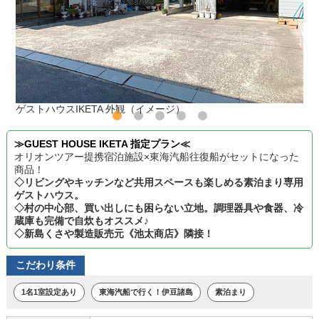
ゲストハウスIKETA 外観（イメージ）
≫GUEST HOUSE IKETA 指定プラン≪
オリオンツアー提携宿泊施設×東海汽船往復船がセットになった
商品！
◇リビングやキッチンなど共用スペースも楽しめる素泊まり専用
ゲストハウス。
◇村の中心部、買い出しにも困らない立地。調理器具や食器、冷
蔵庫も完備で自炊もオススメ♪
◇新島くさや製造販売元《池太商店》隣接！
こだわり条件
1名1室設定あり
東海汽船で行く！伊豆諸島
素泊まり