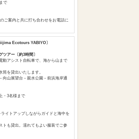
まで
間のご案内と共に打ち合わせをお電話に
ijima Ecotours YABIYO〕
グツアー〔約3時間〕
電動アシスト自転車で、海から山まで
水筒を貸出いたします。
－向山展望台－親水公園－前浜海岸通
上・3名様まで
〕
をライトアップしながらガイドと海中を
ストも貸出。濡れてもよい服装でご参