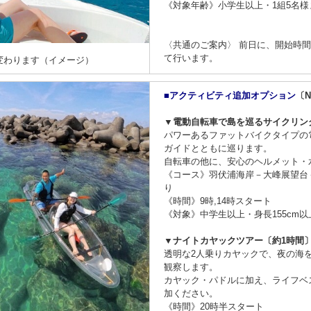
《対象年齢》小学生以上・1組5名様
〈共通のご案内〉 前日に、開始時
て行います。
変わります（イメージ）
■アクティビティ追加オプション
〔Ni
▼電動自転車で島を巡るサイクリン
パワーあるファットバイクタイプの
ガイドとともに巡ります。
自転車の他に、安心のヘルメット・
《コース》羽伏浦海岸－大峰展望台
り
《時間》9時,14時スタート
《対象》中学生以上・身長155cm以
▼ナイトカヤックツアー〔約1時間
透明な2人乗りカヤックで、夜の海
観察します。
カヤック・パドルに加え、ライフベ
加ください。
《時間》20時半スタート