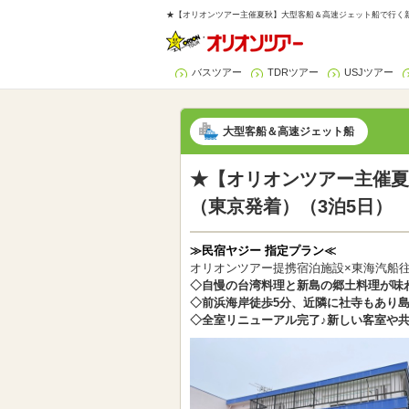
★【オリオンツアー主催夏秋】大型客船＆高速ジェット船で行く新
バスツアー
TDRツアー
USJツアー
大型客船＆高速ジェット船
★【オリオンツアー主催夏
（東京発着）（3泊5日）
≫民宿ヤジー 指定プラン≪
オリオンツアー提携宿泊施設×東海汽船
◇自慢の台湾料理と新島の郷土料理が味
◇前浜海岸徒歩5分、近隣に社寺もあり
◇全室リニューアル完了♪新しい客室や