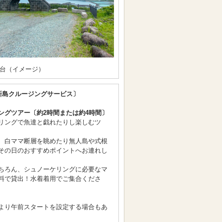
台（イメージ）
新島クルージングサービス〕
ングツアー〔約2時間または約4時間〕
リングで魚達と戯れたりし楽しむツ
、白ママ断層を眺めたり無人島や式根
その日のおすすめポイントへお連れし
ちろん、シュノーケリングに必要なマ
料で貸出！水着着用でご集合くださ
より午前スタートを設定する場合もあ