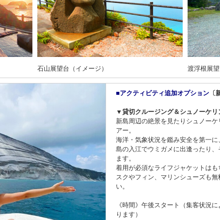
石山展望台（イメージ）
渡浮根展望
■アクティビティ追加オプション
〔
▼貸切クルージング＆シュノーケリ
新島周辺の絶景を見たりシュノーケ
アー。
海洋・気象状況を鑑み安全を第一に
島の入江でウミガメに出逢ったり、
ます。
着用が必須なライフジャケットはも
スクやフィン、マリンシューズも無
い。
《時間》午後スタート（集客状況に
ります）