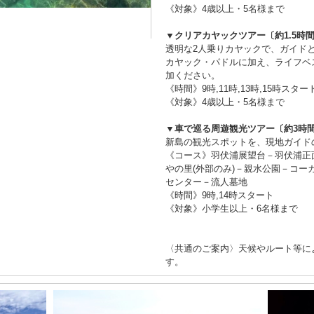
《対象》4歳以上・5名様まで
▼クリアカヤックツアー〔約1.5時
透明な2人乗りカヤックで、ガイド
カヤック・パドルに加え、ライフベ
加ください。
《時間》9時,11時,13時,15時スター
《対象》4歳以上・5名様まで
▼車で巡る周遊観光ツアー〔約3時
新島の観光スポットを、現地ガイド
《コース》羽伏浦展望台－羽伏浦正
やの里(外部のみ)－親水公園－コ
センター－流人墓地
《時間》9時,14時スタート
《対象》小学生以上・6名様まで
〈共通のご案内〉天候やルート等に
す。