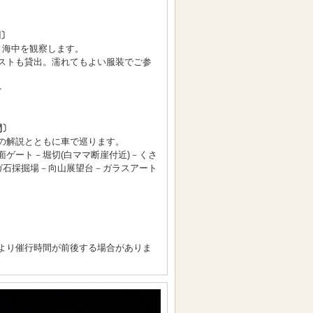
間〕
と海中を観察します。
ストも貸出。濡れてもよい服装でご参
ト
間〕
の解説とともに車で巡ります。
面ゲート－堀切(白ママ断崖付近)－くさ
ーガ石採掘場－向山展望台－ガラスアート
より催行時間が前後する場合がありま