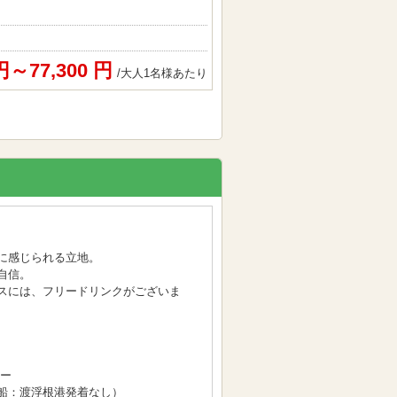
 円～77,300 円
/大人1名様あたり
に感じられる立地。
自信。
スには、フリードリンクがございま
ュー
船：渡浮根港発着なし）