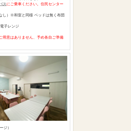
バス
にご乗車ください。住民センター
なし）※和室と同様 ベッドは無く布団
・電子レンジ
ご用意はありません、予め各自ご準備
ージ）