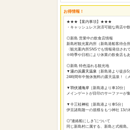
お得情報！
★★★【案内事項】★★★
・キャッシュレス決済可能な商店や
◎新島 営業中の飲食店情報
新島村観光案内所（新島港船客待合所
〈観光案内所SNSでも情報発信され
※時季や日程により休業の飲食店も
◎新島 特色溢れる観光地
▼
湯の浜露天温泉
［新島港より徒歩5
24時間年中無休無料の露天温泉！（
▼
羽伏浦海岸
［新島港より車10分］
メインゲートが目印のサーファーが
▼
十三社神社
［新島港より車5分］
伊豆諸島随一の規模をもつ神社 13
◎“連絡船にしき”について
同じ新島村に属する、新島と式根島。