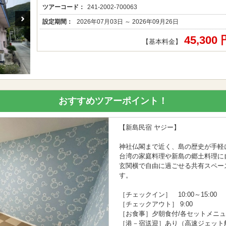
ツアーコード：
241-2002-700063
設定期間：
2026年07月03日 ～ 2026年09月26日
45,300
【基本料金】
おすすめツアーポイント！
【新島民宿 ヤジー】
神社仏閣まで近く、島の歴史が手軽
台湾の家庭料理や新島の郷土料理に
玄関横で自由に過ごせる共有スペー
す。
［チェックイン］ 10:00～15:00
［チェックアウト］ 9:00
［お食事］夕朝食付/各セットメニ
［港－宿送迎］あり（高速ジェット