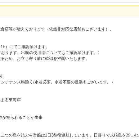
飲食店等が増えております（依然非対応な店舗もございます）。
1F）にてご確認頂けます。
ております。出航の使用港についてもご確認頂けます。〉
あるため、お立ち寄り前に確認を推奨いたします。
分］
メンテナンス時除く/水着必須、水着不要の足湯もございます。）
集まる東海岸
の神が祀られることが由来
二つの島を結ぶ村営船は1日3往復運航しています。日帰りで式根島を楽しむ