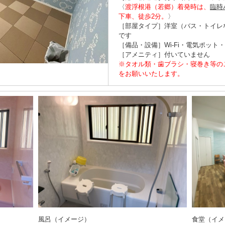
〈
渡浮根港（若郷）着発時は、
臨時
下車、徒歩2分。
〉
［部屋タイプ］洋室（バス・トイレ
です
［備品・設備］Wi-Fi・電気ポット
［アメニティ］付いていません
※タオル類・歯ブラシ・寝巻き等の
をお願いいたします。
風呂（イメージ）
食堂（イメ