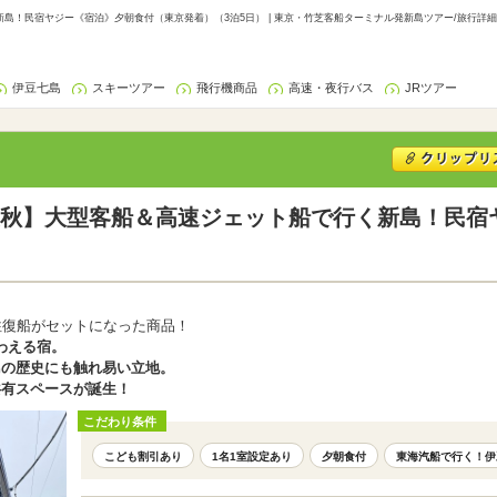
島！民宿ヤジー《宿泊》夕朝食付（東京発着）（3泊5日） | 東京・竹芝客船ターミナル発新島ツアー/旅行詳細
伊豆七島
スキーツアー
飛行機商品
高速・夜行バス
JRツアー
秋】大型客船＆高速ジェット船で行く新島！民宿
往復船がセットになった商品！
わえる宿。
島の歴史にも触れ易い立地。
共有スペースが誕生！
こだわり条件
こども割引あり
1名1室設定あり
夕朝食付
東海汽船で行く！伊