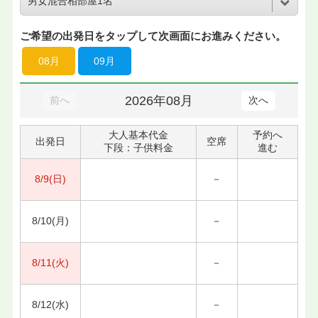
ご希望の出発日をタップして次画面にお進みください。
08月
09月
2026年08月
前へ
次へ
大人基本代金
予約へ
出発日
空席
下段：子供料金
進む
8/9(日)
－
8/10(月)
－
8/11(火)
－
8/12(水)
－