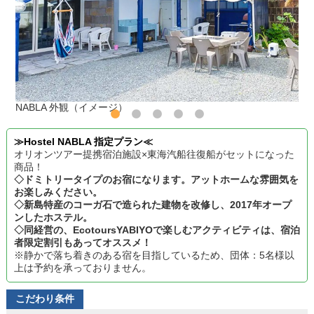
NABLA 外観（イメージ）
≫Hostel NABLA 指定プラン≪
オリオンツアー提携宿泊施設×東海汽船往復船がセットになった
商品！
◇ドミトリータイプのお宿になります。アットホームな雰囲気を
お楽しみください。
◇新島特産のコーガ石で造られた建物を改修し、2017年オープ
ンしたホステル。
◇同経営の、EcotoursYABIYOで楽しむアクティビティは、宿泊
者限定割引もあってオススメ！
※静かで落ち着きのある宿を目指しているため、団体：5名様以
上は予約を承っておりません。
こだわり条件