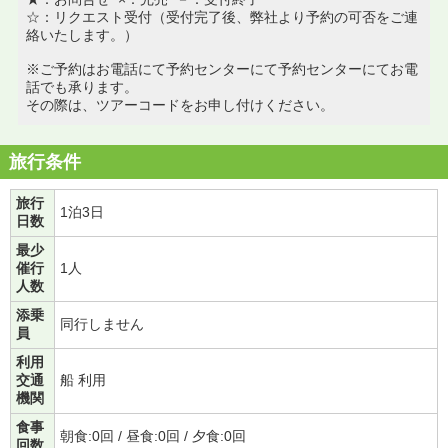
☆：リクエスト受付（受付完了後、弊社より予約の可否をご連
絡いたします。）
※ご予約はお電話にて予約センターにて予約センターにてお電
話でも承ります。
その際は、ツアーコードをお申し付けください。
旅行条件
旅行
1泊3日
日数
最少
催行
1人
人数
添乗
同行しません
員
利用
交通
船 利用
機関
食事
朝食:0回 / 昼食:0回 / 夕食:0回
回数