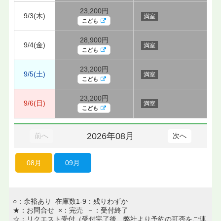
23,200円
9/3(木)
満室
こども
28,900円
9/4(金)
満室
こども
23,200円
9/5(土)
満室
こども
23,200円
9/6(日)
満室
こども
2026年08月
前へ
次へ
08月
09月
○：余裕あり 在庫数1-9：残りわずか
★：お問合せ ×：完売 －：受付終了
☆：リクエスト受付（受付完了後、弊社より予約の可否をご連