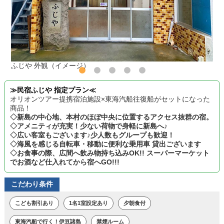
ふじや 外観（イメージ）
≫民宿ふじや 指定プラン≪
オリオンツアー提携宿泊施設×東海汽船往復船がセットになった
商品！
◇新島の中心地、本村のほぼ中央に位置するアクセス抜群の宿。
◇アメニティが充実！少ない荷物で身軽に新島へ♪
◇広い客室もございます♪少人数もグループも歓迎！
◇海風を感じる自転車・移動に便利な乗用車 貸出ございます
◇お食事の際、広間へ飲み物持ち込みOK!! スーパーマーケット
でお酒など仕入れてから宿へGO!!!
こだわり条件
こども割引あり
1名1室設定あり
夕朝食付
東海汽船で行く！伊豆諸島
禁煙ルーム