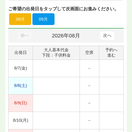
ご希望の出発日をタップして次画面にお進みください。
08月
09月
2026年08月
前へ
次へ
大人基本代金
予約へ
出発日
空席
下段：子供料金
進む
8/7(金)
－
8/8(土)
－
8/9(日)
－
8/10(月)
－