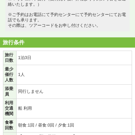
絡いたします。）
※ご予約はお電話にて予約センターにて予約センターにてお電
話でも承ります。
その際は、ツアーコードをお申し付けください。
旅行条件
旅行
1泊3日
日数
最少
催行
1人
人数
添乗
同行しません
員
利用
交通
船 利用
機関
食事
朝食:1回 / 昼食:0回 / 夕食:1回
回数