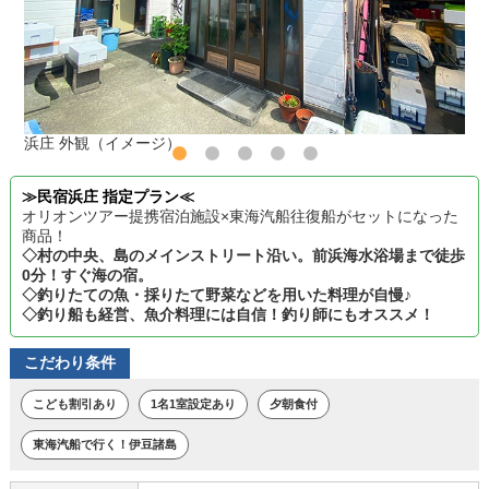
浜庄 外観（イメージ）
≫民宿浜庄 指定プラン≪
オリオンツアー提携宿泊施設×東海汽船往復船がセットになった
商品！
◇村の中央、島のメインストリート沿い。前浜海水浴場まで徒歩
0分！すぐ海の宿。
◇釣りたての魚・採りたて野菜などを用いた料理が自慢♪
◇釣り船も経営、魚介料理には自信！釣り師にもオススメ！
こだわり条件
こども割引あり
1名1室設定あり
夕朝食付
東海汽船で行く！伊豆諸島