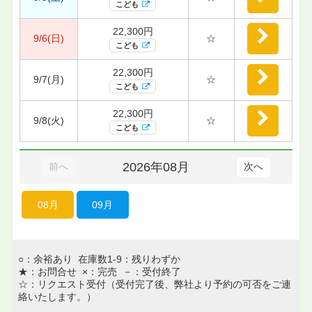
こども
22,300円
9/6(日)
☆
こども
22,300円
9/7(月)
☆
こども
22,300円
9/8(火)
☆
こども
2026年08月
前へ
次へ
08月
09月
○：余裕あり 在庫数1-9：残りわずか
★：お問合せ ×：完売 －：受付終了
☆：リクエスト受付（受付完了後、弊社より予約の可否をご連
絡いたします。）