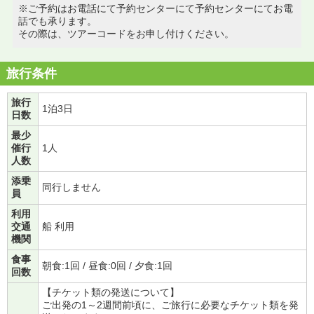
※ご予約はお電話にて予約センターにて予約センターにてお電
話でも承ります。
その際は、ツアーコードをお申し付けください。
旅行条件
旅行
1泊3日
日数
最少
催行
1人
人数
添乗
同行しません
員
利用
交通
船 利用
機関
食事
朝食:1回 / 昼食:0回 / 夕食:1回
回数
【チケット類の発送について】
ご出発の1～2週間前頃に、ご旅行に必要なチケット類を発