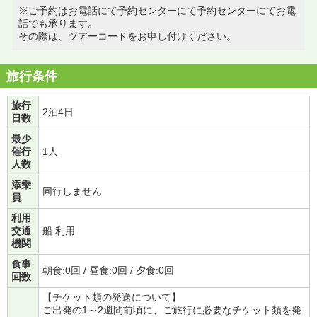
※ご予約はお電話にて予約センターにて予約センターにてお電
話でも承ります。
その際は、ツアーコードをお申し付けください。
旅行条件
旅行
2泊4日
日数
最少
催行
1人
人数
添乗
同行しません
員
利用
交通
船 利用
機関
食事
朝食:0回 / 昼食:0回 / 夕食:0回
回数
【チケット類の発送について】
ご出発の1～2週間前頃に、ご旅行に必要なチケット類を発