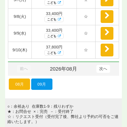
こども
33,400円
9/8(火)
☆
こども
33,400円
9/9(水)
☆
こども
37,800円
9/10(木)
☆
こども
2026年08月
前へ
次へ
08月
09月
○：余裕あり 在庫数1-9：残りわずか
★：お問合せ ×：完売 －：受付終了
☆：リクエスト受付（受付完了後、弊社より予約の可否をご連
絡いたします。）