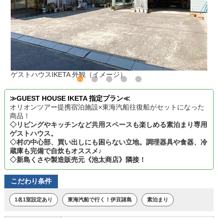
ゲストハウスIKETA 外観（イメージ）
≫GUEST HOUSE IKETA 指定プラン≪
オリオンツアー提携宿泊施設×東海汽船往復船がセットになった
商品！
◇リビングやキッチンなど共用スペースも楽しめる素泊まり専用
ゲストハウス。
◇村の中心部、買い出しにも困らない立地。調理器具や食器、冷
蔵庫も完備で自炊もオススメ♪
◇新島くさや製造販売元《池太商店》隣接！
こだわり条件
1名1室設定あり
東海汽船で行く！伊豆諸島
素泊まり