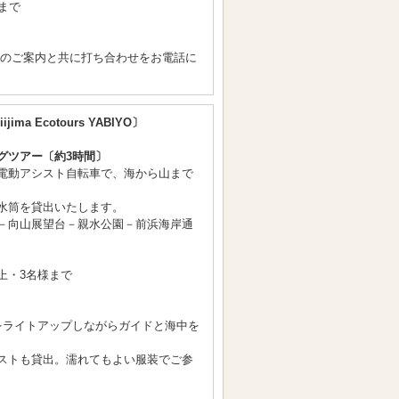
まで
間のご案内と共に打ち合わせをお電話に
ijima Ecotours YABIYO〕
グツアー〔約3時間〕
電動アシスト自転車で、海から山まで
水筒を貸出いたします。
－向山展望台－親水公園－前浜海岸通
上・3名様まで
〕
をライトアップしながらガイドと海中を
ストも貸出。濡れてもよい服装でご参