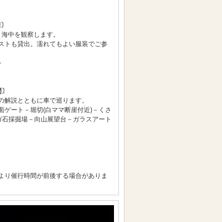
間〕
と海中を観察します。
ストも貸出。濡れてもよい服装でご参
ト
間〕
の解説とともに車で巡ります。
面ゲート－堀切(白ママ断崖付近)－くさ
ーガ石採掘場－向山展望台－ガラスアート
より催行時間が前後する場合がありま