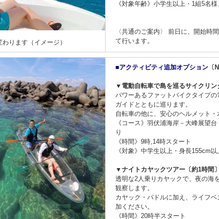
《対象年齢》小学生以上・1組5名様
〈共通のご案内〉 前日に、開始時
て行います。
変わります（イメージ）
■アクティビティ追加オプション
〔Ni
▼電動自転車で島を巡るサイクリン
パワーあるファットバイクタイプの
ガイドとともに巡ります。
自転車の他に、安心のヘルメット・
《コース》羽伏浦海岸－大峰展望台
り
《時間》9時,14時スタート
《対象》中学生以上・身長155cm以
▼ナイトカヤックツアー〔約1時間
透明な2人乗りカヤックで、夜の海
観察します。
カヤック・パドルに加え、ライフベ
加ください。
《時間》20時半スタート