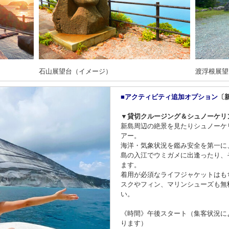
石山展望台（イメージ）
渡浮根展望
■アクティビティ追加オプション
〔
▼貸切クルージング＆シュノーケリ
新島周辺の絶景を見たりシュノーケ
アー。
海洋・気象状況を鑑み安全を第一に
島の入江でウミガメに出逢ったり、
ます。
着用が必須なライフジャケットはも
スクやフィン、マリンシューズも無
い。
《時間》午後スタート（集客状況に
ります）