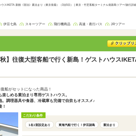
スIKETA 新館《宿泊》素泊まり（東京発着）（3泊5日） | 東京・竹芝客船ターミナル発新島ツアー/旅行詳
伊豆七島
スキーツアー
飛行機商品
高速・夜行バス
JRツアー
秋】往復大型客船で行く新島！ゲストハウスIKET
往復船がセットになった商品！
も楽しめる素泊まり専用ゲストハウス。
地。調理器具や食器、冷蔵庫も完備で自炊もオススメ♪
接！
こだわり条件
1名1室設定あり
東海汽船で行く！伊豆諸島
素泊まり