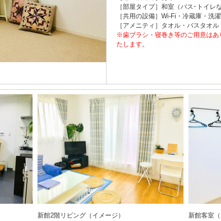
［部屋タイプ］和室（バス･トイレ
［共用の設備］Wi-Fi・冷蔵庫・
［アメニティ］タオル・バスタオル
※歯ブラシ・寝巻き等のご用意はあ
たします。
新館2階リビング（イメージ）
新館客室（