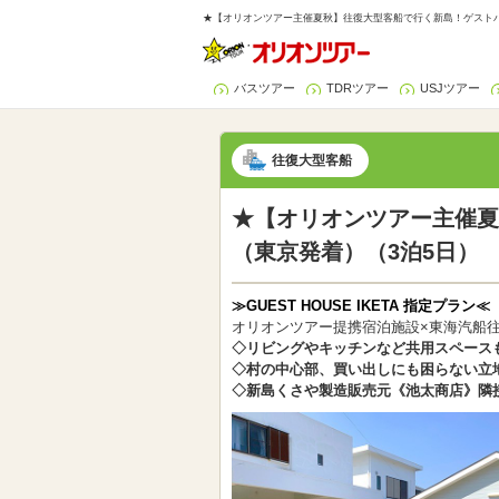
★【オリオンツアー主催夏秋】往復大型客船で行く新島！ゲストハウ
バスツアー
TDRツアー
USJツアー
往復大型客船
★【オリオンツアー主催夏
（東京発着）（3泊5日）
≫GUEST HOUSE IKETA 指定プラン≪
オリオンツアー提携宿泊施設×東海汽船
◇リビングやキッチンなど共用スペース
◇村の中心部、買い出しにも困らない立
◇新島くさや製造販売元《池太商店》隣