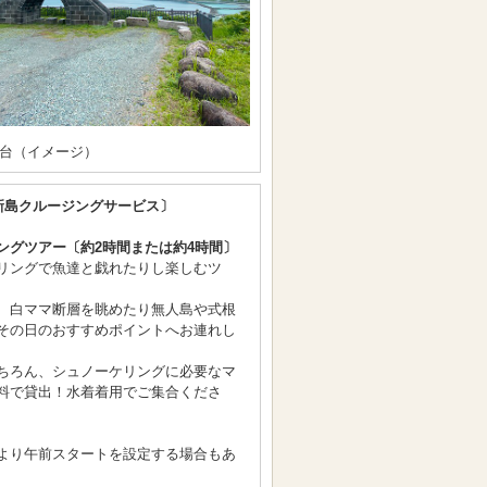
台（イメージ）
新島クルージングサービス〕
ングツアー〔約2時間または約4時間〕
リングで魚達と戯れたりし楽しむツ
、白ママ断層を眺めたり無人島や式根
その日のおすすめポイントへお連れし
ちろん、シュノーケリングに必要なマ
料で貸出！水着着用でご集合くださ
より午前スタートを設定する場合もあ