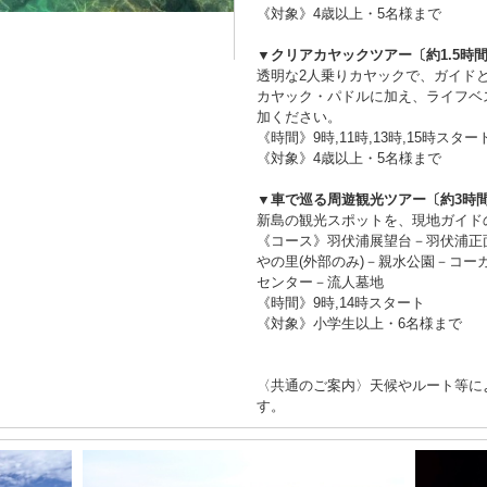
《対象》4歳以上・5名様まで
▼クリアカヤックツアー〔約1.5時
透明な2人乗りカヤックで、ガイド
カヤック・パドルに加え、ライフベ
加ください。
《時間》9時,11時,13時,15時スター
《対象》4歳以上・5名様まで
▼車で巡る周遊観光ツアー〔約3時
新島の観光スポットを、現地ガイド
《コース》羽伏浦展望台－羽伏浦正
やの里(外部のみ)－親水公園－コ
センター－流人墓地
《時間》9時,14時スタート
《対象》小学生以上・6名様まで
〈共通のご案内〉天候やルート等に
す。