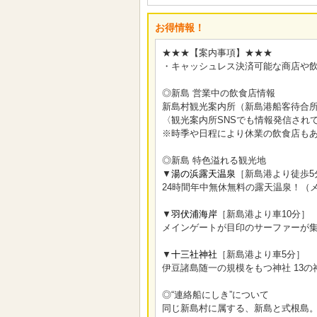
お得情報！
★★★【案内事項】★★★
・キャッシュレス決済可能な商店や
◎新島 営業中の飲食店情報
新島村観光案内所（新島港船客待合所
〈観光案内所SNSでも情報発信され
※時季や日程により休業の飲食店も
◎新島 特色溢れる観光地
▼
湯の浜露天温泉
［新島港より徒歩5
24時間年中無休無料の露天温泉！（
▼
羽伏浦海岸
［新島港より車10分］
メインゲートが目印のサーファーが
▼
十三社神社
［新島港より車5分］
伊豆諸島随一の規模をもつ神社 13
◎“連絡船にしき”について
同じ新島村に属する、新島と式根島。