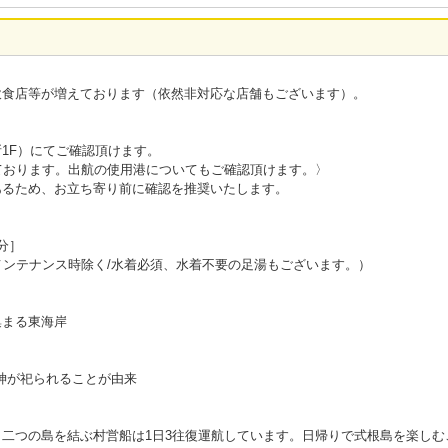
飲食店等が増えております（依然非対応な店舗もございます）。
1F）にてご確認頂けます。
ております。出航の使用港についてもご確認頂けます。〉
あるため、お立ち寄り前に確認を推奨いたします。
分］
メンテナンス時除く/水着必須、水着不要の足湯もございます。）
集まる東海岸
の神が祀られることが由来
二つの島を結ぶ村営船は1日3往復運航しています。日帰りで式根島を楽しむ