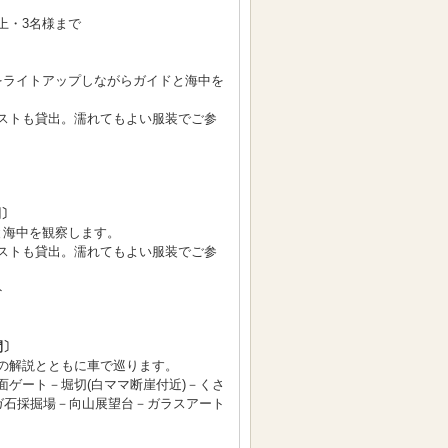
上・3名様まで
〕
をライトアップしながらガイドと海中を
ストも貸出。濡れてもよい服装でご参
間〕
と海中を観察します。
ストも貸出。濡れてもよい服装でご参
ト
間〕
の解説とともに車で巡ります。
面ゲート－堀切(白ママ断崖付近)－くさ
ーガ石採掘場－向山展望台－ガラスアート