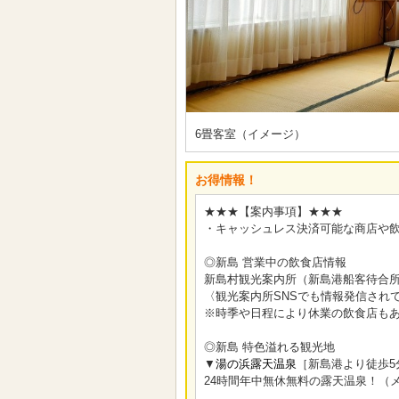
6畳客室（イメージ）
お得情報！
★★★【案内事項】★★★
・キャッシュレス決済可能な商店や
◎新島 営業中の飲食店情報
新島村観光案内所（新島港船客待合所
〈観光案内所SNSでも情報発信され
※時季や日程により休業の飲食店も
◎新島 特色溢れる観光地
▼
湯の浜露天温泉
［新島港より徒歩5
24時間年中無休無料の露天温泉！（