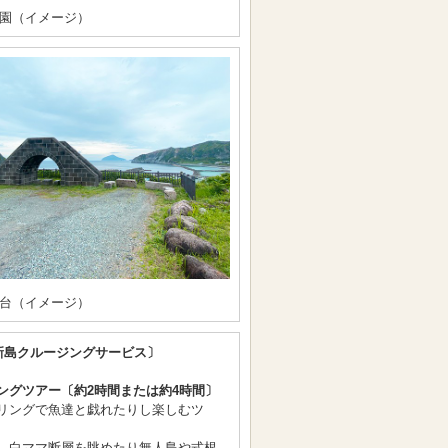
園（イメージ）
台（イメージ）
新島クルージングサービス〕
ングツアー〔約2時間または約4時間〕
リングで魚達と戯れたりし楽しむツ
、白ママ断層を眺めたり無人島や式根