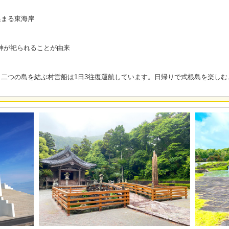
集まる東海岸
の神が祀られることが由来
二つの島を結ぶ村営船は1日3往復運航しています。日帰りで式根島を楽しむ