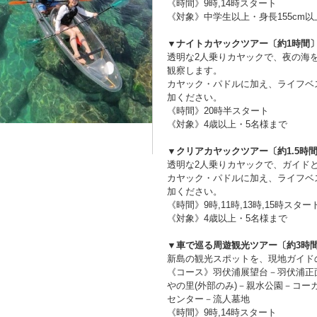
《時間》9時,14時スタート
《対象》中学生以上・身長155cm以
▼ナイトカヤックツアー〔約1時間
透明な2人乗りカヤックで、夜の海
観察します。
カヤック・パドルに加え、ライフベ
加ください。
《時間》20時半スタート
《対象》4歳以上・5名様まで
▼クリアカヤックツアー〔約1.5時
透明な2人乗りカヤックで、ガイド
カヤック・パドルに加え、ライフベ
加ください。
《時間》9時,11時,13時,15時スター
《対象》4歳以上・5名様まで
▼車で巡る周遊観光ツアー〔約3時
新島の観光スポットを、現地ガイド
《コース》羽伏浦展望台－羽伏浦正
やの里(外部のみ)－親水公園－コ
センター－流人墓地
《時間》9時,14時スタート