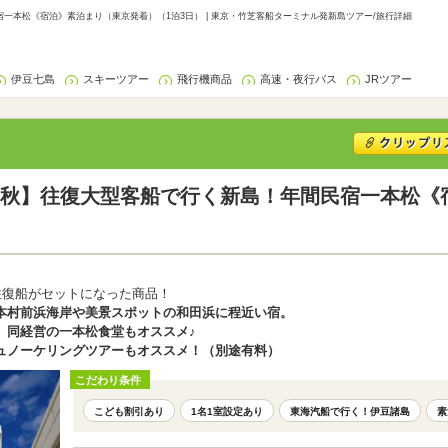
一本松《宿泊》素泊まり（東京発着）（1泊3日） | 東京・竹芝客船ターミナル発新島ツアー/旅行詳細
伊豆七島
スキーツアー
飛行機商品
高速・夜行バス
JRツアー
秋】往復大型客船で行く新島！年間民宿一本松《
往復船がセットになった商品！
本村前浜海岸や美景スポットの和田浜に程近い宿。
、同経営の一本松食堂もオススメ♪
ュノーケリングツアーもオススメ！（別途有料）
こだわり条件
こども割引あり
1名1室設定あり
東海汽船で行く！伊豆諸島
素