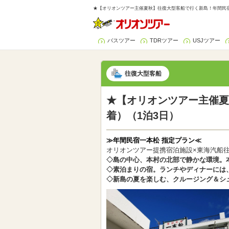
★【オリオンツアー主催夏秋】往復大型客船で行く新島！年間民宿
バスツアー
TDRツアー
USJツアー
往復大型客船
★【オリオンツアー主催夏
着）（1泊3日）
≫年間民宿一本松 指定プラン≪
オリオンツアー提携宿泊施設×東海汽船
◇島の中心、本村の北部で静かな環境。
◇素泊まりの宿。ランチやディナーには
◇新島の夏を楽しむ、クルージング＆シ