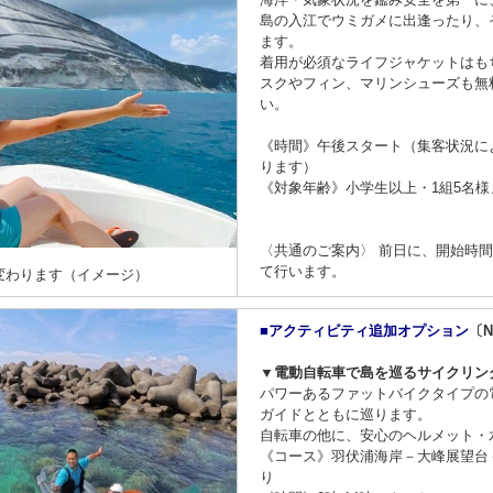
島の入江でウミガメに出逢ったり、
ます。
着用が必須なライフジャケットはも
スクやフィン、マリンシューズも無
い。
《時間》午後スタート（集客状況に
ります）
《対象年齢》小学生以上・1組5名様
〈共通のご案内〉 前日に、開始時
て行います。
変わります（イメージ）
■アクティビティ追加オプション
〔Ni
▼電動自転車で島を巡るサイクリン
パワーあるファットバイクタイプの
ガイドとともに巡ります。
自転車の他に、安心のヘルメット・
《コース》羽伏浦海岸－大峰展望台
り