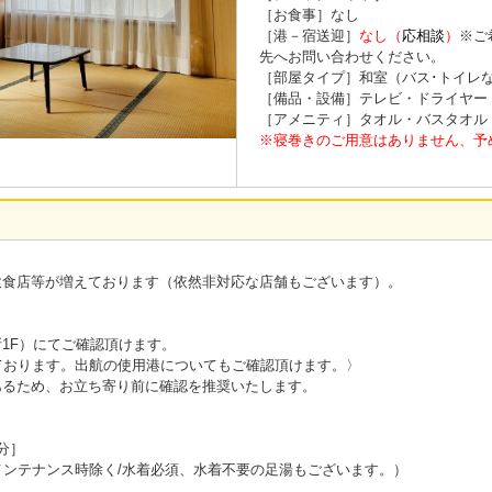
［お食事］なし
［港－宿送迎］
なし（
応相談
）
※ご
先へお問い合わせください。
［部屋タイプ］和室（バス･トイレ
［備品・設備］テレビ・ドライヤー・W
［アメニティ］タオル・バスタオル
※寝巻きのご用意はありません、予
飲食店等が増えております（依然非対応な店舗もございます）。
1F）にてご確認頂けます。
ております。出航の使用港についてもご確認頂けます。〉
あるため、お立ち寄り前に確認を推奨いたします。
分］
メンテナンス時除く/水着必須、水着不要の足湯もございます。）