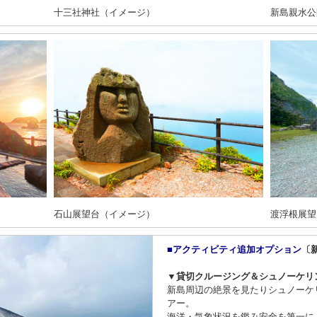
十三社神社（イメージ）
新島親水公
石山展望台（イメージ）
渡浮根展望
■アクティビティ追加オプション
〔
▼貸切クルージング＆シュノーケリ
新島周辺の絶景を見たりシュノーケ
アー。
海洋・気象状況を鑑み安全を第一に