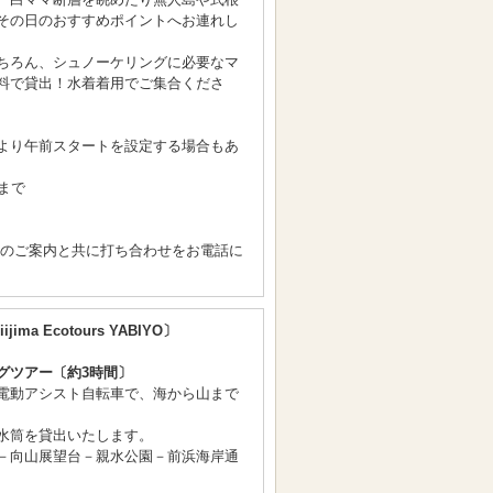
その日のおすすめポイントへお連れし
ちろん、シュノーケリングに必要なマ
料で貸出！水着着用でご集合くださ
より午前スタートを設定する場合もあ
まで
間のご案内と共に打ち合わせをお電話に
ijima Ecotours YABIYO〕
グツアー〔約3時間〕
電動アシスト自転車で、海から山まで
水筒を貸出いたします。
－向山展望台－親水公園－前浜海岸通