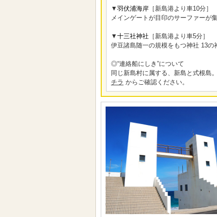
▼
羽伏浦海岸
［新島港より車10分］
メインゲートが目印のサーファーが
▼
十三社神社
［新島港より車5分］
伊豆諸島随一の規模をもつ神社 13
◎“連絡船にしき”について
同じ新島村に属する、新島と式根島。
チラ
からご確認ください。