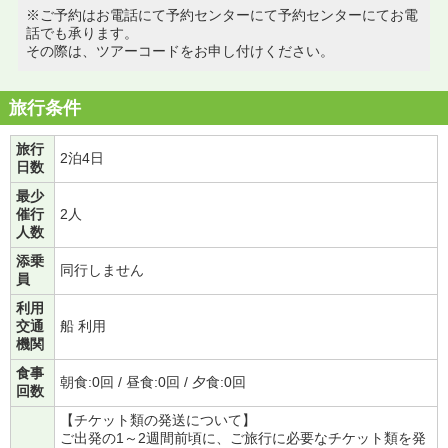
※ご予約はお電話にて予約センターにて予約センターにてお電
話でも承ります。
その際は、ツアーコードをお申し付けください。
旅行条件
旅行
2泊4日
日数
最少
催行
2人
人数
添乗
同行しません
員
利用
交通
船 利用
機関
食事
朝食:0回 / 昼食:0回 / 夕食:0回
回数
【チケット類の発送について】
ご出発の1～2週間前頃に、ご旅行に必要なチケット類を発