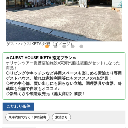
ゲストハウスIKETA 外観（イメージ）
≫GUEST HOUSE IKETA 指定プラン≪
オリオンツアー提携宿泊施設×東海汽船往復船がセットになった
商品！
◇リビングやキッチンなど共用スペースも楽しめる素泊まり専用
ゲストハウス。離れは家族利用等にもオススメの4名定員！
◇村の中心部、買い出しにも困らない立地。調理器具や食器、冷
蔵庫も完備で自炊もオススメ♪
◇新島くさや製造販売元《池太商店》隣接！
こだわり条件
東海汽船で行く！伊豆諸島
素泊まり