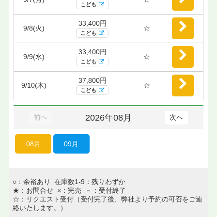
こども
33,400円
9/8(火)
☆
こども
33,400円
9/9(水)
☆
こども
37,800円
9/10(木)
☆
こども
2026年08月
前へ
次へ
08月
09月
○：余裕あり 在庫数1-9：残りわずか
★：お問合せ ×：完売 －：受付終了
☆：リクエスト受付（受付完了後、弊社より予約の可否をご連
絡いたします。）