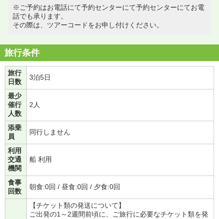
※ご予約はお電話にて予約センターにて予約センターにてお電
話でも承ります。
その際は、ツアーコードをお申し付けください。
旅行条件
旅行
3泊5日
日数
最少
催行
2人
人数
添乗
同行しません
員
利用
交通
船 利用
機関
食事
朝食:0回 / 昼食:0回 / 夕食:0回
回数
【チケット類の発送について】
ご出発の1～2週間前頃に、ご旅行に必要なチケット類を発