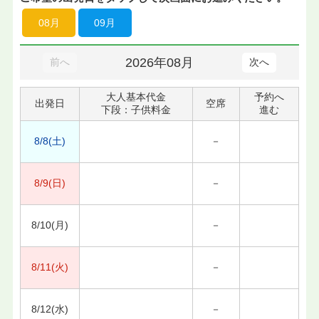
08月
09月
2026年08月
前へ
次へ
大人基本代金
予約へ
出発日
空席
下段：子供料金
進む
8/8(土)
－
8/9(日)
－
8/10(月)
－
8/11(火)
－
8/12(水)
－