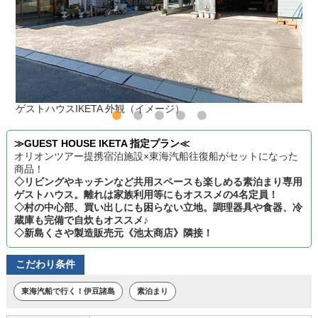
ゲストハウスIKETA 外観（イメージ）
≫GUEST HOUSE IKETA 指定プラン≪
オリオンツアー提携宿泊施設×東海汽船往復船がセットになった
商品！
◇リビングやキッチンなど共用スペースも楽しめる素泊まり専用
ゲストハウス。離れは家族利用等にもオススメの4名定員！
◇村の中心部、買い出しにも困らない立地。調理器具や食器、冷
蔵庫も完備で自炊もオススメ♪
◇新島くさや製造販売元《池太商店》隣接！
こだわり条件
東海汽船で行く！伊豆諸島
素泊まり