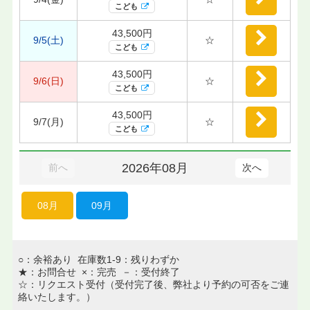
こども
43,500円
9/5(土)
☆
こども
43,500円
9/6(日)
☆
こども
43,500円
9/7(月)
☆
こども
2026年08月
前へ
次へ
08月
09月
○：余裕あり 在庫数1-9：残りわずか
★：お問合せ ×：完売 －：受付終了
☆：リクエスト受付（受付完了後、弊社より予約の可否をご連
絡いたします。）