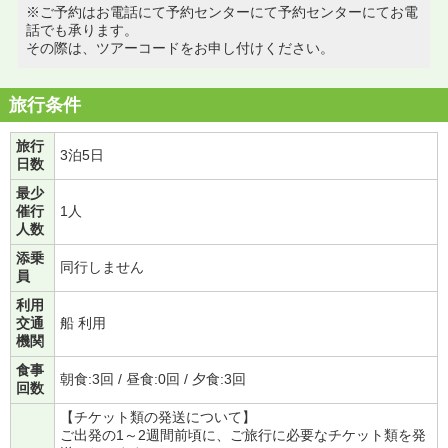
※ご予約はお電話にて予約センターにて予約センターにてお電
話でも承ります。
その際は、ツアーコードをお申し付けください。
旅行条件
旅行
3泊5日
日数
最少
催行
1人
人数
添乗
同行しません
員
利用
交通
船 利用
機関
食事
朝食:3回 / 昼食:0回 / 夕食:3回
回数
【チケット類の発送について】
ご出発の1～2週間前頃に、ご旅行に必要なチケット類を発