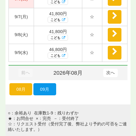
こども
41,800円
9/7(月)
☆
こども
41,800円
9/8(火)
☆
こども
46,800円
9/9(水)
☆
こども
2026年08月
前へ
次へ
08月
09月
○：余裕あり 在庫数1-9：残りわずか
★：お問合せ ×：完売 －：受付終了
☆：リクエスト受付（受付完了後、弊社より予約の可否をご連
絡いたします。）