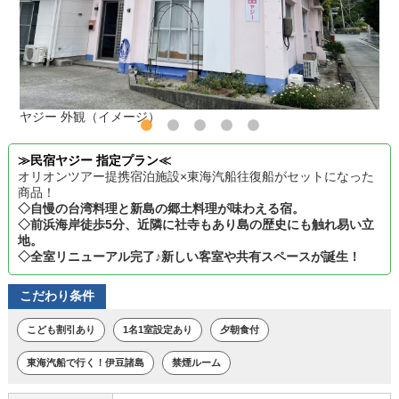
ヤジー 外観（イメージ）
≫民宿ヤジー 指定プラン≪
オリオンツアー提携宿泊施設×東海汽船往復船がセットになった
商品！
◇自慢の台湾料理と新島の郷土料理が味わえる宿。
◇前浜海岸徒歩5分、近隣に社寺もあり島の歴史にも触れ易い立
地。
◇全室リニューアル完了♪新しい客室や共有スペースが誕生！
こだわり条件
こども割引あり
1名1室設定あり
夕朝食付
東海汽船で行く！伊豆諸島
禁煙ルーム