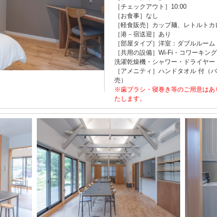
［チェックアウト］10:00
［お食事］なし
［軽食販売］カップ麺、レトルトカレ
［港－宿送迎］あり
［部屋タイプ］洋室：ダブルルーム
［共用の設備］Wi-Fi・コワーキ
洗濯乾燥機・シャワー・ドライヤー
［アメニティ］ハンドタオル 付（
売）
※歯ブラシ・寝巻き等のご用意はあ
たします。