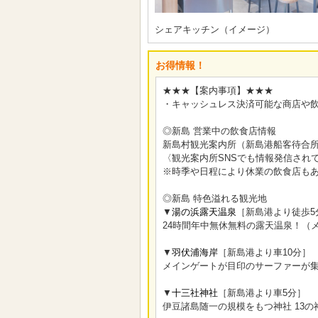
シェアキッチン（イメージ）
お得情報！
★★★【案内事項】★★★
・キャッシュレス決済可能な商店や
◎新島 営業中の飲食店情報
新島村観光案内所（新島港船客待合所
〈観光案内所SNSでも情報発信され
※時季や日程により休業の飲食店も
◎新島 特色溢れる観光地
▼
湯の浜露天温泉
［新島港より徒歩5
24時間年中無休無料の露天温泉！（
▼
羽伏浦海岸
［新島港より車10分］
メインゲートが目印のサーファーが
▼
十三社神社
［新島港より車5分］
伊豆諸島随一の規模をもつ神社 13