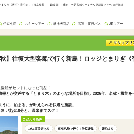
まりぎ《宿泊》素泊まり（東京発着）（1泊3日） | 東京・竹芝客船ターミナル発新島ツアー/旅行詳細
伊豆七島
スキーツアー
飛行機商品
高速・夜行バス
JRツアー
秋】往復大型客船で行く新島！ロッジとまりぎ《
往復船がセットになった商品！
報とが交差する「とまり木」のような場所を目指し 2026年、名称・機能
ように、泊まる」が叶えられる快適な施設。
泉：徒歩10分と、温泉までスグ！
こだわり条件
1名1室設定あり
東海汽船で行く！伊豆諸島
素泊まり