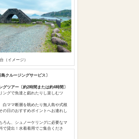
台（イメージ）
新島クルージングサービス〕
ングツアー〔約2時間または約4時間〕
リングで魚達と戯れたりし楽しむツ
、白ママ断層を眺めたり無人島や式根
その日のおすすめポイントへお連れし
ちろん、シュノーケリングに必要なマ
料で貸出！水着着用でご集合くださ