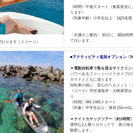
《時間》午後スタート（集客状況に
ります）
《対象年齢》小学生以上・1組5名様
〈共通のご案内〉 前日に、開始時
て行います。
変わります（イメージ）
■アクティビティ追加オプション
〔Ni
▼電動自転車で島を巡るサイクリン
パワーあるファットバイクタイプの
ガイドとともに巡ります。
自転車の他に、安心のヘルメット・
《コース》羽伏浦海岸－大峰展望台
り
《時間》9時,14時スタート
《対象》中学生以上・身長155cm以
▼ナイトカヤックツアー〔約1時間
透明な2人乗りカヤックで、夜の海
観察します。