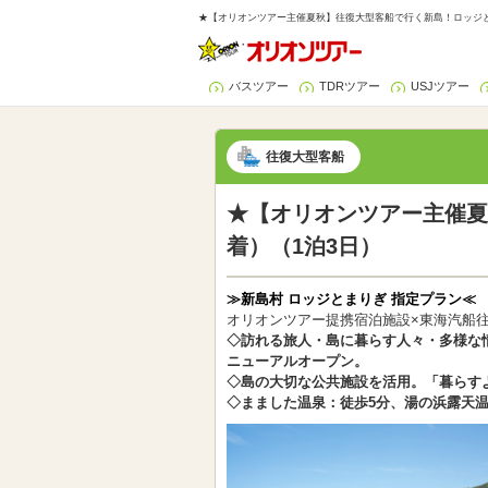
★【オリオンツアー主催夏秋】往復大型客船で行く新島！ロッジと
バスツアー
TDRツアー
USJツアー
往復大型客船
★【オリオンツアー主催夏
着）（1泊3日）
≫新島村 ロッジとまりぎ 指定プラン≪
オリオンツアー提携宿泊施設×東海汽船
◇訪れる旅人・島に暮らす人々・多様な情
ニューアルオープン。
◇島の大切な公共施設を活用。「暮らす
◇まました温泉：徒歩5分、湯の浜露天温