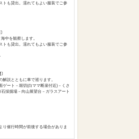
ストも貸出。濡れてもよい服装でご参
間〕
と海中を観察します。
ストも貸出。濡れてもよい服装でご参
ト
間〕
の解説とともに車で巡ります。
面ゲート－堀切(白ママ断崖付近)－くさ
ーガ石採掘場－向山展望台－ガラスアート
より催行時間が前後する場合がありま