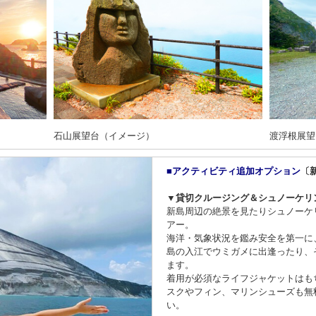
石山展望台（イメージ）
渡浮根展望
■アクティビティ追加オプション
〔
▼貸切クルージング＆シュノーケリ
新島周辺の絶景を見たりシュノーケ
アー。
海洋・気象状況を鑑み安全を第一に
島の入江でウミガメに出逢ったり、
ます。
着用が必須なライフジャケットはも
スクやフィン、マリンシューズも無
い。