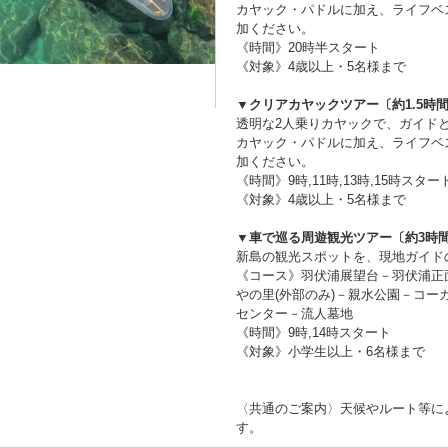
カヤック・パドルに加え、ライフベ
加ください。
《時間》20時半スタート
《対象》4歳以上・5名様まで
▼クリアカヤックツアー〔約1.5時
透明な2人乗りカヤックで、ガイド
カヤック・パドルに加え、ライフベ
加ください。
《時間》9時,11時,13時,15時スター
《対象》4歳以上・5名様まで
▼車で巡る周遊観光ツアー〔約3時
新島の観光スポットを、現地ガイド
《コース》羽伏浦展望台－羽伏浦正
やの里(外部のみ)－親水公園－コ
センター－流人墓地
《時間》9時,14時スタート
《対象》小学生以上・6名様まで
〈共通のご案内〉天候やルート等に
す。