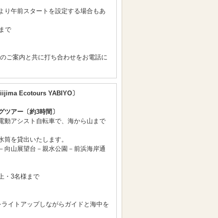
より午前スタートを設定する場合もあ
まで
間のご案内と共に打ち合わせをお電話に
ijima Ecotours YABIYO〕
グツアー〔約3時間〕
電動アシスト自転車で、海から山まで
水筒を貸出いたします。
－向山展望台－親水公園－前浜海岸通
上・3名様まで
〕
をライトアップしながらガイドと海中を