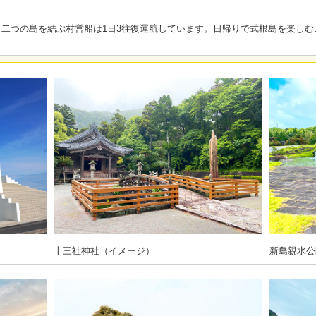
二つの島を結ぶ村営船は1日3往復運航しています。日帰りで式根島を楽しむ
十三社神社（イメージ）
新島親水公