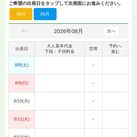
ご希望の出発日をタップして次画面にお進みください。
08月
09月
2026年08月
前へ
次へ
大人基本代金
予約へ
出発日
空席
下段：子供料金
進む
8/8(土)
－
8/9(日)
－
8/10(月)
－
8/11(火)
－
8/12(水)
－