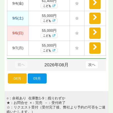
61,400円
9/4(金)
☆
こども
55,000円
9/5(土)
☆
こども
55,000円
9/6(日)
☆
こども
55,000円
9/7(月)
☆
こども
2026年08月
前へ
次へ
08月
09月
○：余裕あり 在庫数1-9：残りわずか
★：お問合せ ×：完売 －：受付終了
☆：リクエスト受付（受付完了後、弊社より予約の可否をご連
絡いたします。）