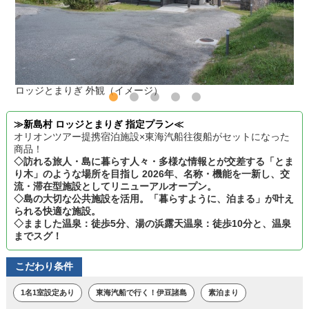
ロッジとまりぎ 外観（イメージ）
≫新島村 ロッジとまりぎ 指定プラン≪
オリオンツアー提携宿泊施設×東海汽船往復船がセットになった
商品！
◇訪れる旅人・島に暮らす人々・多様な情報とが交差する「とま
り木」のような場所を目指し 2026年、名称・機能を一新し、交
流・滞在型施設としてリニューアルオープン。
◇島の大切な公共施設を活用。「暮らすように、泊まる」が叶え
られる快適な施設。
◇まました温泉：徒歩5分、湯の浜露天温泉：徒歩10分と、温泉
までスグ！
こだわり条件
1名1室設定あり
東海汽船で行く！伊豆諸島
素泊まり