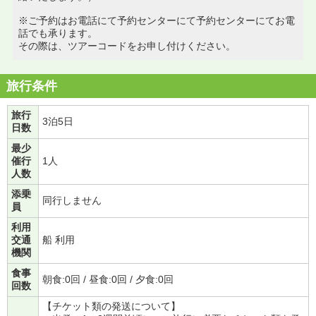
※ご予約はお電話にて予約センターにて予約センターにてお電
話でも承ります。
その際は、ツアーコードをお申し付けください。
旅行条件
旅行
3泊5日
日数
最少
催行
1人
人数
添乗
同行しません
員
利用
交通
船 利用
機関
食事
朝食:0回 / 昼食:0回 / 夕食:0回
回数
【チケット類の発送について】