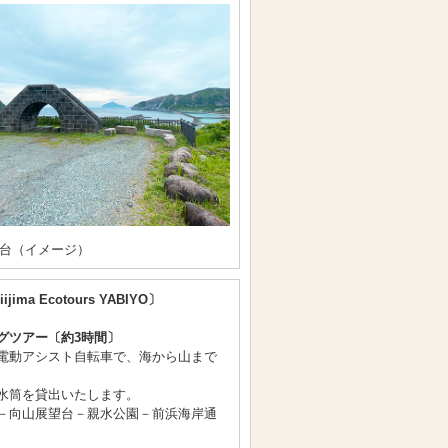
台（イメージ）
ijima Ecotours YABIYO〕
グツアー〔約3時間〕
電動アシスト自転車で、海から山まで
水筒を貸出いたします。
－向山展望台－親水公園－前浜海岸通