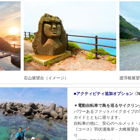
石山展望台（イメージ）
渡浮根展望
■アクティビティ追加オプション
〔Ni
▼電動自転車で島を巡るサイクリン
パワーあるファットバイクタイプの
ガイドとともに巡ります。
自転車の他に、安心のヘルメット・
《コース》羽伏浦海岸－大峰展望台
り