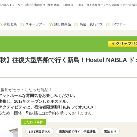
NABLA ドミトリー《宿泊》素泊まり（東京発着）（3泊5日） | 東京・竹芝客船ターミナル発新島ツアー/旅行
伊豆七島
スキーツアー
飛行機商品
高速・夜行バス
JRツアー
】往復大型客船で行く新島！Hostel NABLA
往復船がセットになった商品！
アットホームな雰囲気をお楽しみください。
修し、2017年オープンしたホステル。
楽しむアクティビティは、宿泊者限定割引もあってオススメ！
るため、団体：5名様以上は予約を承っておりません。
こだわり条件
1名1室設定あり
東海汽船で行く！伊豆諸島
素泊まり