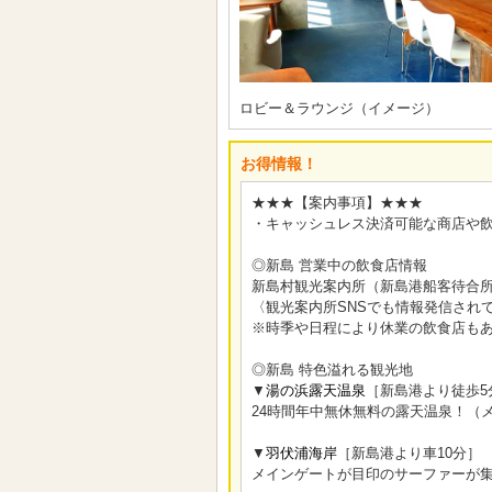
ロビー＆ラウンジ（イメージ）
お得情報！
★★★【案内事項】★★★
・キャッシュレス決済可能な商店や
◎新島 営業中の飲食店情報
新島村観光案内所（新島港船客待合所
〈観光案内所SNSでも情報発信され
※時季や日程により休業の飲食店も
◎新島 特色溢れる観光地
▼
湯の浜露天温泉
［新島港より徒歩5
24時間年中無休無料の露天温泉！（
▼
羽伏浦海岸
［新島港より車10分］
メインゲートが目印のサーファーが