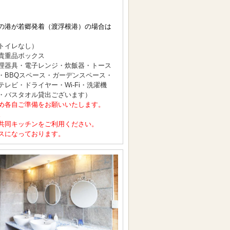
の港が若郷発着（渡浮根港）の場合は
トイレなし）
貴重品ボックス
理器具・電子レンジ・炊飯器・トース
・BBQスペース・ガーデンスペース・
レビ・ドライヤー・Wi-Fi・洗濯機
・バスタオル貸出ございます）
め各自ご準備をお願いいたします。
。
共同キッチンをご利用ください。
スになっております。