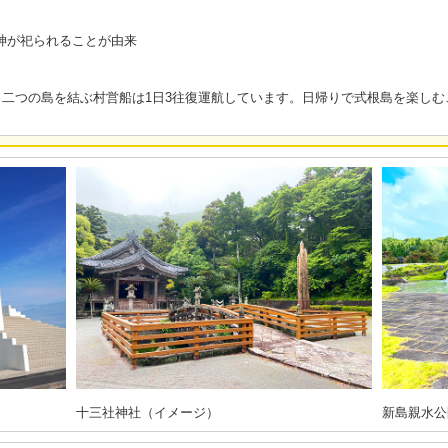
の神が祀られることが由来
二つの島を結ぶ村営船は1日3往復運航しています。日帰りで式根島を楽しむ
十三社神社（イメージ）
新島親水公