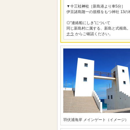
▼
十三社神社
［新島港より車5分］
伊豆諸島随一の規模をもつ神社 13
◎“連絡船にしき”について
同じ新島村に属する、新島と式根島。
チラ
からご確認ください。
羽伏浦海岸 メインゲート（イメージ）