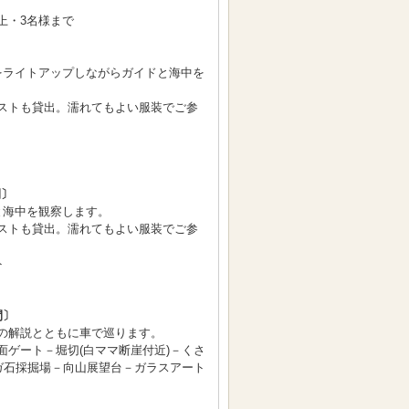
上・3名様まで
〕
をライトアップしながらガイドと海中を
ストも貸出。濡れてもよい服装でご参
間〕
と海中を観察します。
ストも貸出。濡れてもよい服装でご参
ト
間〕
の解説とともに車で巡ります。
面ゲート－堀切(白ママ断崖付近)－くさ
ーガ石採掘場－向山展望台－ガラスアート