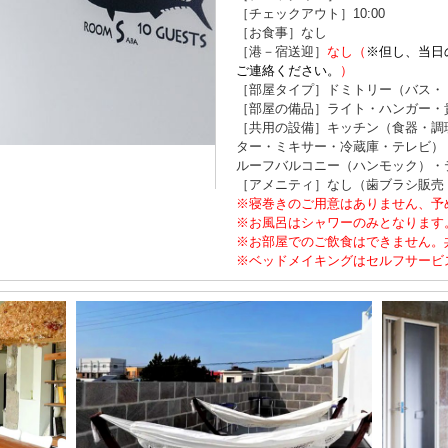
［チェックアウト］10:00
［お食事］なし
［港－宿送迎］
なし（
※但し、当日
ご連絡ください。
）
［部屋タイプ］ドミトリー（バス・
［部屋の備品］ライト・ハンガー・
［共用の設備］キッチン（食器・調
ター・ミキサー・冷蔵庫・テレビ）
ルーフバルコニー（ハンモック）・テ
［アメニティ］なし（歯ブラシ販売
※寝巻きのご用意はありません、予
※お風呂はシャワーのみとなります
※お部屋でのご飲食はできません。
※ベッドメイキングはセルフサービ