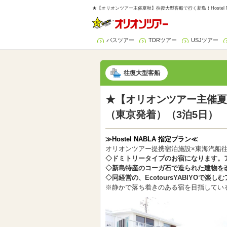
★【オリオンツアー主催夏秋】往復大型客船で行く新島！Hostel 
バスツアー
TDRツアー
USJツアー
往復大型客船
★【オリオンツアー主催夏秋
（東京発着）（3泊5日）
≫Hostel NABLA 指定プラン≪
オリオンツアー提携宿泊施設×東海汽船
◇ドミトリータイプのお宿になります。
◇新島特産のコーガ石で造られた建物を改
◇同経営の、EcotoursYABIYOで
※静かで落ち着きのある宿を目指してい