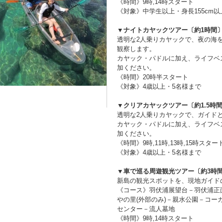
《時間》9時,14時スタート
《対象》中学生以上・身長155cm以
▼ナイトカヤックツアー〔約1時間
透明な2人乗りカヤックで、夜の海
観察します。
カヤック・パドルに加え、ライフベ
加ください。
《時間》20時半スタート
《対象》4歳以上・5名様まで
▼クリアカヤックツアー〔約1.5時
透明な2人乗りカヤックで、ガイド
カヤック・パドルに加え、ライフベ
加ください。
《時間》9時,11時,13時,15時スター
《対象》4歳以上・5名様まで
▼車で巡る周遊観光ツアー〔約3時
新島の観光スポットを、現地ガイド
《コース》羽伏浦展望台－羽伏浦正
やの里(外部のみ)－親水公園－コ
センター－流人墓地
《時間》9時,14時スタート