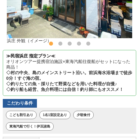
浜庄 外観（イメージ）
≫民宿浜庄 指定プラン≪
オリオンツアー提携宿泊施設×東海汽船往復船がセットになった
商品！
◇村の中央、島のメインストリート沿い。前浜海水浴場まで徒歩
0分！すぐ海の宿。
◇釣りたての魚・採りたて野菜などを用いた料理が自慢♪
◇釣り船も経営、魚介料理には自信！釣り師にもオススメ！
こだわり条件
こども割引あり
1名1室設定あり
夕朝食付
東海汽船で行く！伊豆諸島