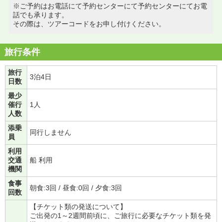
※ご予約はお電話にて予約センターにて予約センターにてお電
話でも承ります。
その際は、ツアーコードをお申し付けください。
旅行条件
旅行
3泊4日
日数
最少
催行
1人
人数
添乗
同行しません
員
利用
交通
船 利用
機関
食事
朝食:3回 / 昼食:0回 / 夕食:3回
回数
【チケット類の発送について】
ご出発の1～2週間前頃に、ご旅行に必要なチケット類を発