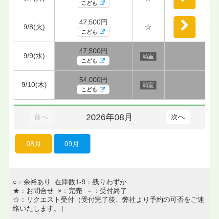
こども
47,500円
9/8(火)
☆
こども
47,500円
9/9(水)
満室
こども
54,000円
9/10(木)
満室
こども
2026年08月
前へ
次へ
08月
09月
○：余裕あり 在庫数1-9：残りわずか
★：お問合せ ×：完売 －：受付終了
☆：リクエスト受付（受付完了後、弊社より予約の可否をご連
絡いたします。）