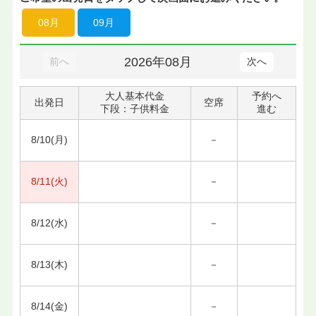
08月
09月
2026年08月
前へ
次へ
大人基本代金
予約へ
出発日
空席
下段：子供料金
進む
8/10(月)
－
8/11(火)
－
8/12(水)
－
8/13(木)
－
8/14(金)
－