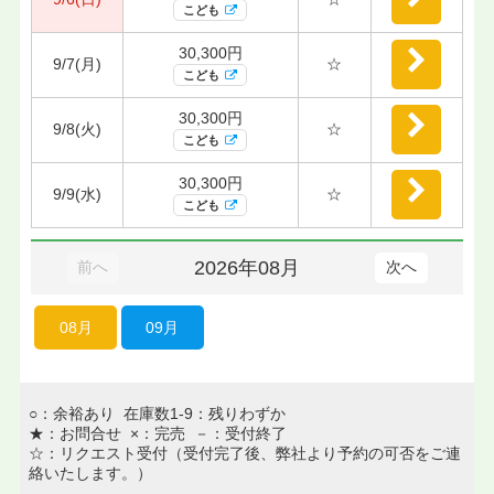
こども
30,300円
9/7(月)
☆
こども
30,300円
9/8(火)
☆
こども
30,300円
9/9(水)
☆
こども
2026年08月
前へ
次へ
08月
09月
○：余裕あり 在庫数1-9：残りわずか
★：お問合せ ×：完売 －：受付終了
☆：リクエスト受付（受付完了後、弊社より予約の可否をご連
絡いたします。）