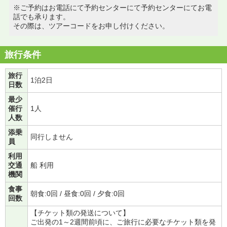
※ご予約はお電話にて予約センターにて予約センターにてお電
話でも承ります。
その際は、ツアーコードをお申し付けください。
旅行条件
旅行
1泊2日
日数
最少
催行
1人
人数
添乗
同行しません
員
利用
交通
船 利用
機関
食事
朝食:0回 / 昼食:0回 / 夕食:0回
回数
【チケット類の発送について】
ご出発の1～2週間前頃に、ご旅行に必要なチケット類を発