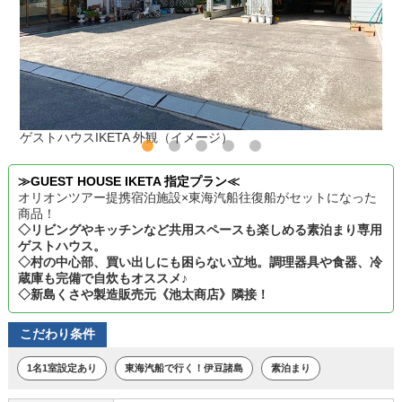
ゲストハウスIKETA 外観（イメージ）
≫GUEST HOUSE IKETA 指定プラン≪
オリオンツアー提携宿泊施設×東海汽船往復船がセットになった
商品！
◇リビングやキッチンなど共用スペースも楽しめる素泊まり専用
ゲストハウス。
◇村の中心部、買い出しにも困らない立地。調理器具や食器、冷
蔵庫も完備で自炊もオススメ♪
◇新島くさや製造販売元《池太商店》隣接！
こだわり条件
1名1室設定あり
東海汽船で行く！伊豆諸島
素泊まり