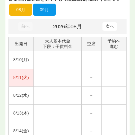
08月
09月
2026年08月
前へ
次へ
大人基本代金
予約へ
出発日
空席
下段：子供料金
進む
8/10(月)
－
8/11(火)
－
8/12(水)
－
8/13(木)
－
8/14(金)
－