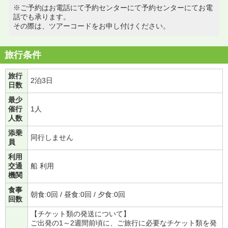
※ご予約はお電話にて予約センターにて予約センターにてお電
話でも承ります。
その際は、ツアーコードをお申し付けください。
旅行条件
旅行
2泊3日
日数
最少
催行
1人
人数
添乗
同行しません
員
利用
交通
船 利用
機関
食事
朝食:0回 / 昼食:0回 / 夕食:0回
回数
【チケット類の発送について】
ご出発の1～2週間前頃に、ご旅行に必要なチケット類を発