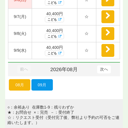
こども
40,400円
9/7(月)
☆
こども
40,400円
9/8(火)
☆
こども
40,400円
9/9(水)
☆
こども
2026年08月
前へ
次へ
08月
09月
○：余裕あり 在庫数1-9：残りわずか
★：お問合せ ×：完売 －：受付終了
☆：リクエスト受付（受付完了後、弊社より予約の可否をご連
絡いたします。）