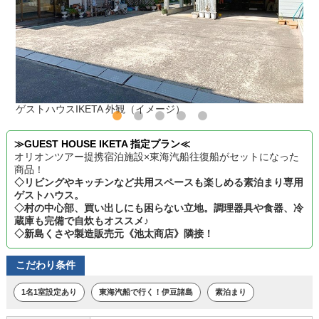
ゲストハウスIKETA 外観（イメージ）
≫GUEST HOUSE IKETA 指定プラン≪
オリオンツアー提携宿泊施設×東海汽船往復船がセットになった
商品！
◇リビングやキッチンなど共用スペースも楽しめる素泊まり専用
ゲストハウス。
◇村の中心部、買い出しにも困らない立地。調理器具や食器、冷
蔵庫も完備で自炊もオススメ♪
◇新島くさや製造販売元《池太商店》隣接！
こだわり条件
1名1室設定あり
東海汽船で行く！伊豆諸島
素泊まり