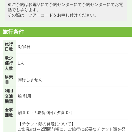
※ご予約はお電話にて予約センターにて予約センターにてお電
話でも承ります。
その際は、ツアーコードをお申し付けください。
旅行条件
旅行
3泊4日
日数
最少
催行
1人
人数
添乗
同行しません
員
利用
交通
船 利用
機関
食事
朝食:0回 / 昼食:0回 / 夕食:0回
回数
【チケット類の発送について】
ご出発の1～2週間前頃に、ご旅行に必要なチケット類を発