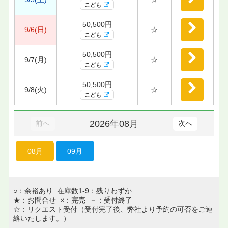
こども
50,500円
9/6(日)
☆
こども
50,500円
9/7(月)
☆
こども
50,500円
9/8(火)
☆
こども
2026年08月
前へ
次へ
08月
09月
○：余裕あり 在庫数1-9：残りわずか
★：お問合せ ×：完売 －：受付終了
☆：リクエスト受付（受付完了後、弊社より予約の可否をご連
絡いたします。）