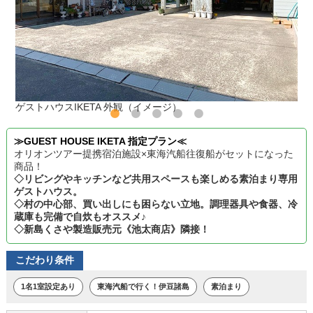
ゲストハウスIKETA 外観（イメージ）
≫GUEST HOUSE IKETA 指定プラン≪
オリオンツアー提携宿泊施設×東海汽船往復船がセットになった
商品！
◇リビングやキッチンなど共用スペースも楽しめる素泊まり専用
ゲストハウス。
◇村の中心部、買い出しにも困らない立地。調理器具や食器、冷
蔵庫も完備で自炊もオススメ♪
◇新島くさや製造販売元《池太商店》隣接！
こだわり条件
1名1室設定あり
東海汽船で行く！伊豆諸島
素泊まり