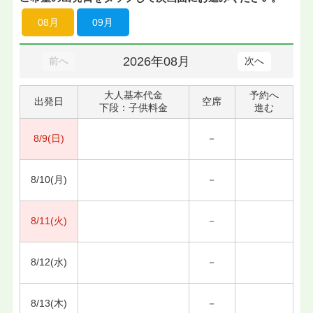
08月
09月
2026年08月
前へ
次へ
大人基本代金
予約へ
出発日
空席
下段：子供料金
進む
8/9(日)
－
8/10(月)
－
8/11(火)
－
8/12(水)
－
8/13(木)
－