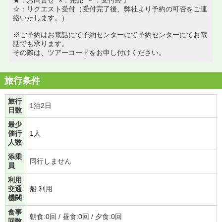
☆：リクエスト受付（受付完了後、弊社より予約の可否をご連
絡いたします。）
※ご予約はお電話にて予約センターにて予約センターにてお電
話でも承ります。
その際は、ツアーコードをお申し付けください。
旅行条件
旅行
1泊2日
日数
最少
催行
1人
人数
添乗
同行しません
員
利用
交通
船 利用
機関
食事
朝食:0回 / 昼食:0回 / 夕食:0回
回数