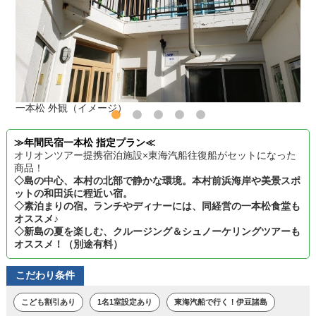
一本松 外観（イメージ）
≫年間民宿一本松 指定プラン≪
オリオンツアー提携宿泊施設×東海汽船往復船がセットになった
商品！
◇島の中心、本村の北部で静かな環境。本村前浜海岸や美景スポ
ットの和田浜に程近い宿。
◇素泊まりの宿。ランチやディナーには、同経営の一本松食堂も
オススメ♪
◇新島の夏を楽しむ、クルージング＆シュノーケリングツアーも
オススメ！（別途有料）
こだわり条件
こども割引あり
1名1室設定あり
東海汽船で行く！伊豆諸島