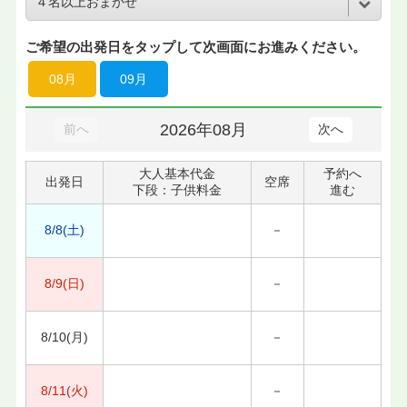
ご希望の出発日をタップして次画面にお進みください。
08月
09月
2026年08月
前へ
次へ
大人基本代金
予約へ
出発日
空席
下段：子供料金
進む
8/8(土)
－
8/9(日)
－
8/10(月)
－
8/11(火)
－