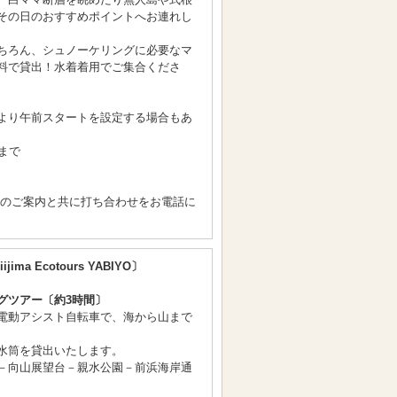
その日のおすすめポイントへお連れし
ちろん、シュノーケリングに必要なマ
料で貸出！水着着用でご集合くださ
より午前スタートを設定する場合もあ
まで
間のご案内と共に打ち合わせをお電話に
ijima Ecotours YABIYO〕
グツアー〔約3時間〕
電動アシスト自転車で、海から山まで
水筒を貸出いたします。
－向山展望台－親水公園－前浜海岸通