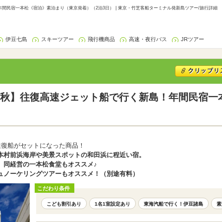
間民宿一本松《宿泊》素泊まり（東京発着）（2泊3日） | 東京・竹芝客船ターミナル発新島ツアー/旅行詳細
伊豆七島
スキーツアー
飛行機商品
高速・夜行バス
JRツアー
秋】往復高速ジェット船で行く新島！年間民宿一
往復船がセットになった商品！
本村前浜海岸や美景スポットの和田浜に程近い宿。
、同経営の一本松食堂もオススメ♪
ュノーケリングツアーもオススメ！（別途有料）
こだわり条件
こども割引あり
1名1室設定あり
東海汽船で行く！伊豆諸島
素