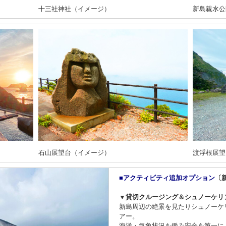
十三社神社（イメージ）
新島親水公
石山展望台（イメージ）
渡浮根展望
■アクティビティ追加オプション
〔
▼貸切クルージング＆シュノーケリ
新島周辺の絶景を見たりシュノーケ
アー。
海洋・気象状況を鑑み安全を第一に