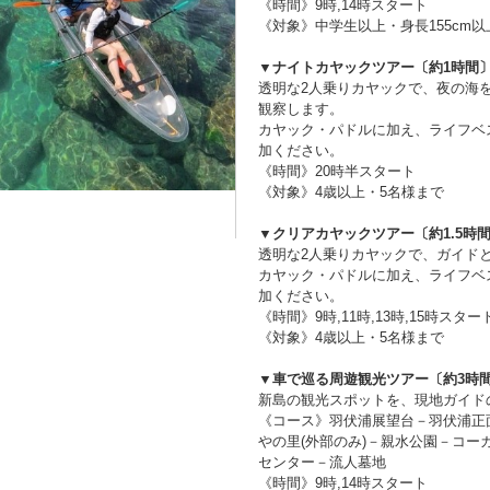
《時間》9時,14時スタート
《対象》中学生以上・身長155cm以
▼ナイトカヤックツアー〔約1時間
透明な2人乗りカヤックで、夜の海
観察します。
カヤック・パドルに加え、ライフベ
加ください。
《時間》20時半スタート
《対象》4歳以上・5名様まで
▼クリアカヤックツアー〔約1.5時
透明な2人乗りカヤックで、ガイド
カヤック・パドルに加え、ライフベ
加ください。
《時間》9時,11時,13時,15時スター
《対象》4歳以上・5名様まで
▼車で巡る周遊観光ツアー〔約3時
新島の観光スポットを、現地ガイド
《コース》羽伏浦展望台－羽伏浦正
やの里(外部のみ)－親水公園－コ
センター－流人墓地
《時間》9時,14時スタート