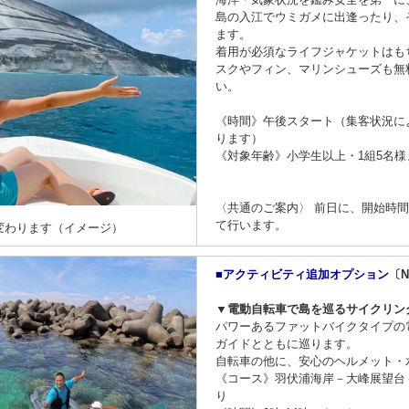
島の入江でウミガメに出逢ったり、
ます。
着用が必須なライフジャケットはも
スクやフィン、マリンシューズも無
い。
《時間》午後スタート（集客状況に
ります）
《対象年齢》小学生以上・1組5名様
〈共通のご案内〉 前日に、開始時
て行います。
変わります（イメージ）
■アクティビティ追加オプション
〔Ni
▼電動自転車で島を巡るサイクリン
パワーあるファットバイクタイプの
ガイドとともに巡ります。
自転車の他に、安心のヘルメット・
《コース》羽伏浦海岸－大峰展望台
り