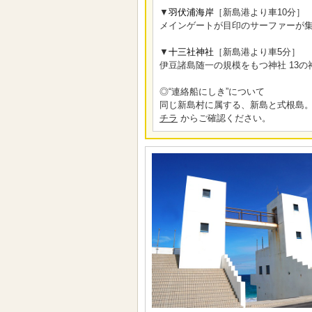
▼
羽伏浦海岸
［新島港より車10分］
メインゲートが目印のサーファーが
▼
十三社神社
［新島港より車5分］
伊豆諸島随一の規模をもつ神社 13
◎“連絡船にしき”について
同じ新島村に属する、新島と式根島。
チラ
からご確認ください。