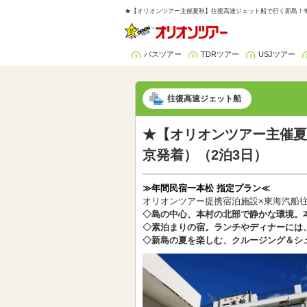
★【オリオンツアー主催夏秋】往復高速ジェット船で行く新島！年
バスツアー
TDRツアー
USJツアー
往復高速ジェット船
★【オリオンツアー主催夏
京発着）（2泊3日）
≫年間民宿一本松 指定プラン≪
オリオンツアー提携宿泊施設×東海汽船
◇島の中心、本村の北部で静かな環境。
◇素泊まりの宿。ランチやディナーには
◇新島の夏を楽しむ、クルージング＆シ