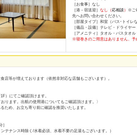
［お食事］なし
［港－宿送迎］
なし（
応相談
）
※ご
先へお問い合わせください。
［部屋タイプ］和室（バス･トイレ
［備品・設備］テレビ・ドライヤー・W
［アメニティ］タオル・バスタオル
※寝巻きのご用意はありません、予
飲食店等が増えております（依然非対応な店舗もございます）。
1F）にてご確認頂けます。
ております。出航の使用港についてもご確認頂けます。〉
あるため、お立ち寄り前に確認を推奨いたします。
分］
メンテナンス時除く/水着必須、水着不要の足湯もございます。）