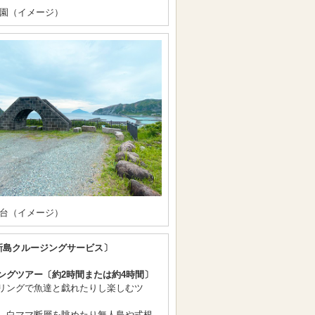
園（イメージ）
台（イメージ）
新島クルージングサービス〕
ングツアー〔約2時間または約4時間〕
リングで魚達と戯れたりし楽しむツ
、白ママ断層を眺めたり無人島や式根