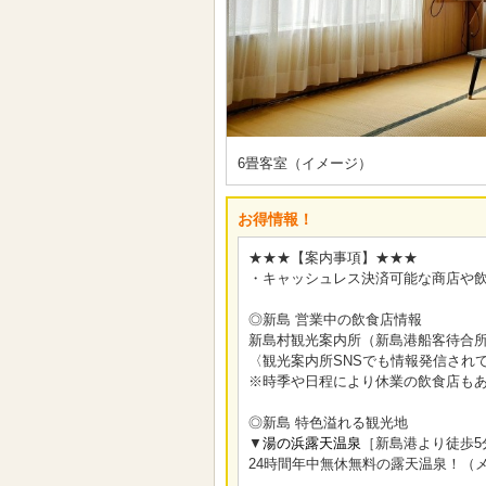
6畳客室（イメージ）
お得情報！
★★★【案内事項】★★★
・キャッシュレス決済可能な商店や
◎新島 営業中の飲食店情報
新島村観光案内所（新島港船客待合所
〈観光案内所SNSでも情報発信され
※時季や日程により休業の飲食店も
◎新島 特色溢れる観光地
▼
湯の浜露天温泉
［新島港より徒歩5
24時間年中無休無料の露天温泉！（