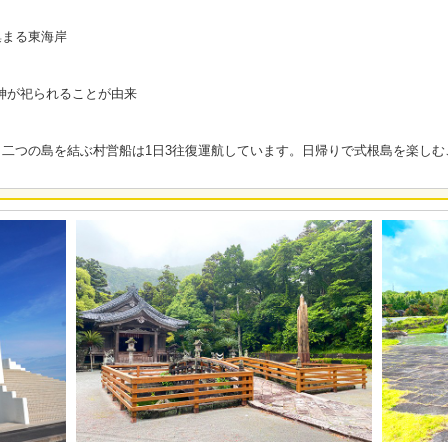
集まる東海岸
の神が祀られることが由来
二つの島を結ぶ村営船は1日3往復運航しています。日帰りで式根島を楽しむ