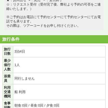
☆：リクエスト受付（受付完了後、弊社より予約の可否をご連
絡いたします。）
※ご予約はお電話にて予約センターにて予約センターにてお電
話でも承ります。
その際は、ツアーコードをお申し付けください。
旅行条件
旅行
3泊4日
日数
最少
催行
1人
人数
添乗
同行しません
員
利用
交通
船 利用
機関
食事
朝食:0回 / 昼食:0回 / 夕食:0回
回数