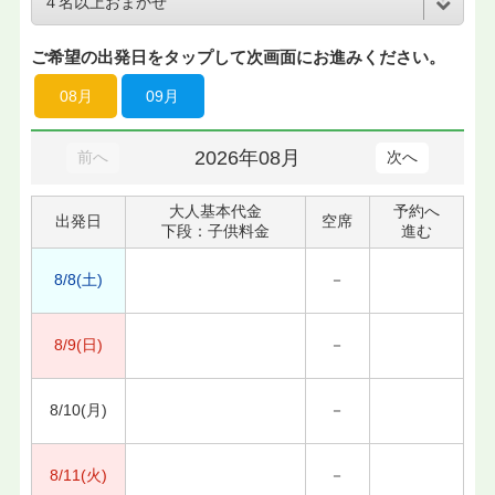
ご希望の出発日をタップして次画面にお進みください。
08月
09月
2026年08月
前へ
次へ
大人基本代金
予約へ
出発日
空席
下段：子供料金
進む
8/8(土)
－
8/9(日)
－
8/10(月)
－
8/11(火)
－