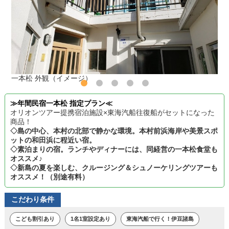
一本松 外観（イメージ）
≫年間民宿一本松 指定プラン≪
オリオンツアー提携宿泊施設×東海汽船往復船がセットになった
商品！
◇島の中心、本村の北部で静かな環境。本村前浜海岸や美景スポ
ットの和田浜に程近い宿。
◇素泊まりの宿。ランチやディナーには、同経営の一本松食堂も
オススメ♪
◇新島の夏を楽しむ、クルージング＆シュノーケリングツアーも
オススメ！（別途有料）
こだわり条件
こども割引あり
1名1室設定あり
東海汽船で行く！伊豆諸島