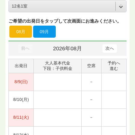
ご希望の出発日をタップして次画面にお進みください。
08月
09月
2026年08月
前へ
次へ
大人基本代金
予約へ
出発日
空席
下段：子供料金
進む
8/9(日)
－
8/10(月)
－
8/11(火)
－
8/12(水)
－