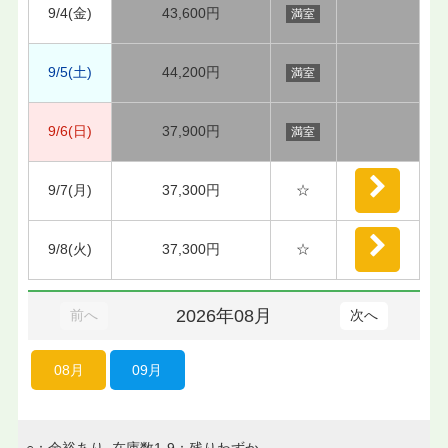
9/4(金)
43,600円
満室
9/5(土)
44,200円
満室
9/6(日)
37,900円
満室
9/7(月)
37,300円
☆
9/8(火)
37,300円
☆
2026年08月
前へ
次へ
08月
09月
○：余裕あり 在庫数1-9：残りわずか