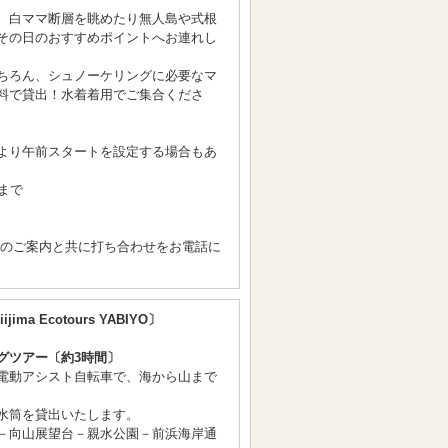
、白ママ断層を眺めたり無人島や式根
その日のおすすめポイントへお連れし
ちろん、シュノーケリングに必要なマ
料で貸出！水着着用でご集合くださ
より午前スタートを設定する場合もあ
まで
間のご案内と共に打ち合わせをお電話に
ijima Ecotours YABIYO〕
グツアー〔約3時間〕
電動アシスト自転車で、海から山まで
水筒を貸出いたします。
－向山展望台－親水公園－前浜海岸通