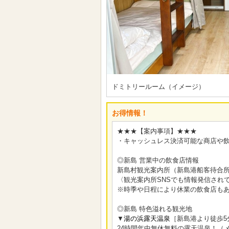
ドミトリールーム（イメージ）
お得情報！
★★★【案内事項】★★★
・キャッシュレス決済可能な商店や
◎新島 営業中の飲食店情報
新島村観光案内所（新島港船客待合所
〈観光案内所SNSでも情報発信され
※時季や日程により休業の飲食店も
◎新島 特色溢れる観光地
▼
湯の浜露天温泉
［新島港より徒歩5
24時間年中無休無料の露天温泉！（