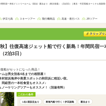
間民宿一本松ドミトリールーム《宿泊》素泊まり（東京発着）（2泊3日） | 東京・竹芝客船ターミナル発新島
伊豆七島
スキーツアー
飛行機商品
高速・夜行バス
JRツアー
秋】往復高速ジェット船で行く新島！年間民宿一
（2泊3日）
往復船がセットになった商品！
ームは男女別各4名までの相部屋！
本村前浜海岸や美景スポットの和田浜に程近い宿。
、同経営の一本松食堂もオススメ♪
ュノーケリングツアーもオススメ！（別途有料）
こだわり条件
1名1室設定あり
東海汽船で行く！伊豆諸島
素泊まり