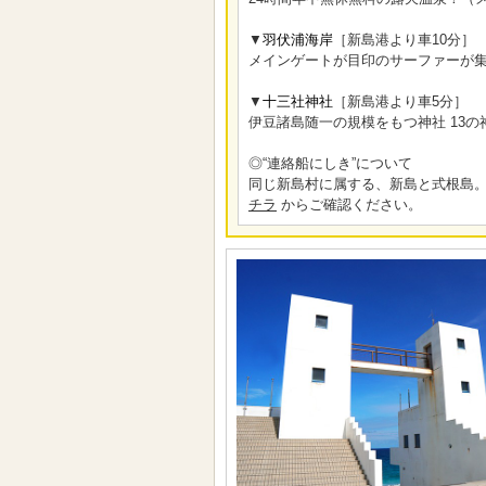
▼
羽伏浦海岸
［新島港より車10分］
メインゲートが目印のサーファーが
▼
十三社神社
［新島港より車5分］
伊豆諸島随一の規模をもつ神社 13
◎“連絡船にしき”について
同じ新島村に属する、新島と式根島。
チラ
からご確認ください。