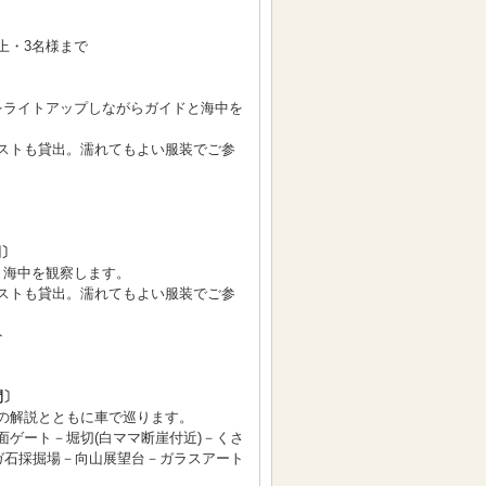
上・3名様まで
〕
をライトアップしながらガイドと海中を
ストも貸出。濡れてもよい服装でご参
間〕
と海中を観察します。
ストも貸出。濡れてもよい服装でご参
ト
間〕
の解説とともに車で巡ります。
面ゲート－堀切(白ママ断崖付近)－くさ
ーガ石採掘場－向山展望台－ガラスアート