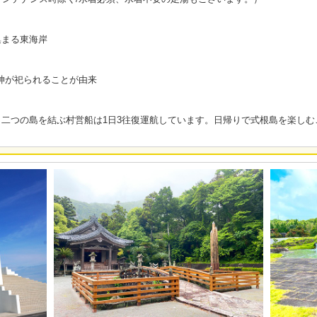
集まる東海岸
の神が祀られることが由来
二つの島を結ぶ村営船は1日3往復運航しています。日帰りで式根島を楽しむ