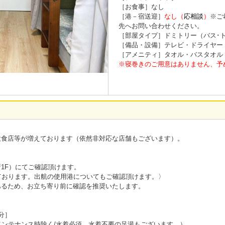
［お食事］なし
［港－宿送迎］
なし（
応相談
）
※ご
先へお問い合わせください。
［部屋タイプ］ドミトリー（バス･
［備品・設備］テレビ・ドライヤー・W
［アメニティ］タオル・バスタオル
※寝巻きのご用意はありません、予
飲食店等が増えております（依然非対応な店舗もございます）。
1F）にてご確認頂けます。
ております。出航の使用港についてもご確認頂けます。〉
あるため、お立ち寄り前に確認を推奨いたします。
分］
メンテナンス時除く/水着必須、水着不要の足湯もございます。）