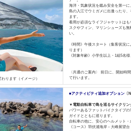
海洋・気象状況を鑑み安全を第一に
島の入江でウミガメに出逢ったり、
ます。
着用が必須なライフジャケットはも
スクやフィン、マリンシューズも無
い。
《時間》午後スタート（集客状況に
ります）
《対象年齢》小学生以上・1組5名様
〈共通のご案内〉 前日に、開始時
て行います。
変わります（イメージ）
■アクティビティ追加オプション
〔Ni
▼電動自転車で島を巡るサイクリン
パワーあるファットバイクタイプの
ガイドとともに巡ります。
自転車の他に、安心のヘルメット・
《コース》羽伏浦海岸－大峰展望台