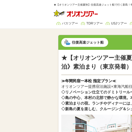
★【オリオンツアー主催夏秋】往復高速ジェット船で行く新島！年
バスツアー
TDRツアー
USJツアー
往復高速ジェット船
★【オリオンツアー主催夏
泊》素泊まり（東京発着）
≫年間民宿一本松 指定プラン≪
オリオンツアー提携宿泊施設×東海汽船
◇リノベーション仕立てのドミトリール
◇島の中心、本村の北部で静かな環境。
◇素泊まりの宿。ランチやディナーには
◇新島の夏を楽しむ、クルージング＆シ