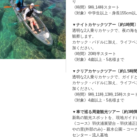
り
《時間》9時,14時スタート
《対象》中学生以上・身長155cm以
▼ナイトカヤックツアー〔約1時間
透明な2人乗りカヤックで、夜の海
観察します。
カヤック・パドルに加え、ライフベ
加ください。
《時間》20時半スタート
《対象》4歳以上・5名様まで
▼クリアカヤックツアー〔約1.5時
透明な2人乗りカヤックで、ガイド
カヤック・パドルに加え、ライフベ
加ください。
《時間》9時,11時,13時,15時スター
《対象》4歳以上・5名様まで
▼車で巡る周遊観光ツアー〔約3時
新島の観光スポットを、現地ガイド
《コース》羽伏浦展望台－羽伏浦正
やの里(外部のみ)－親水公園－コ
センター－流人墓地