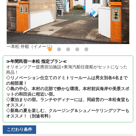
一本松 外観（イメージ）
≫年間民宿一本松 指定プラン≪
オリオンツアー提携宿泊施設×東海汽船往復船がセットになった
商品！
◇リノベーション仕立てのドミトリールームは男女別各4名まで
の相部屋！
◇島の中心、本村の北部で静かな環境。本村前浜海岸や美景スポ
ットの和田浜に程近い宿。
◇素泊まりの宿。ランチやディナーには、同経営の一本松食堂も
オススメ♪
◇新島の夏を楽しむ、クルージング＆シュノーケリングツアーも
オススメ！（別途有料）
こだわり条件