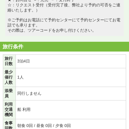
☆：リクエスト受付（受付完了後、弊社より予約の可否をご連
絡いたします。）
※ご予約はお電話にて予約センターにて予約センターにてお電
話でも承ります。
その際は、ツアーコードをお申し付けください。
旅行条件
旅行
3泊4日
日数
最少
催行
1人
人数
添乗
同行しません
員
利用
交通
船 利用
機関
食事
朝食:0回 / 昼食:0回 / 夕食:0回
回数