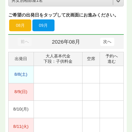
ご希望の出発日をタップして次画面にお進みください。
08月
09月
2026年08月
前へ
次へ
大人基本代金
予約へ
出発日
空席
下段：子供料金
進む
8/8(土)
8/9(日)
8/10(月)
8/11(火)