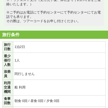
絡いたします。）
※ご予約はお電話にて予約センターにて予約センターにてお電
話でも承ります。
その際は、ツアーコードをお申し付けください。
旅行条件
旅行
1泊2日
日数
最少
催行
1人
人数
添乗
同行しません
員
利用
交通
船 利用
機関
食事
朝食:0回 / 昼食:0回 / 夕食:0回
回数