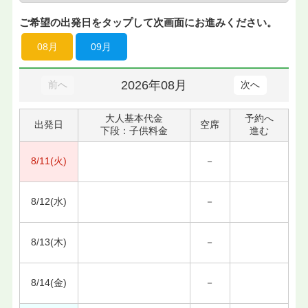
ご希望の出発日をタップして次画面にお進みください。
08月
09月
2026年08月
前へ
次へ
大人基本代金
予約へ
出発日
空席
下段：子供料金
進む
8/11(火)
－
8/12(水)
－
8/13(木)
－
8/14(金)
－