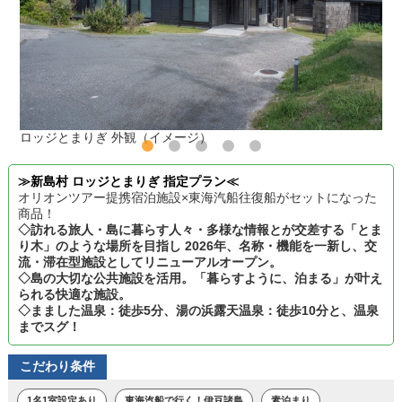
ロッジとまりぎ 外観（イメージ）
≫新島村 ロッジとまりぎ 指定プラン≪
オリオンツアー提携宿泊施設×東海汽船往復船がセットになった
商品！
◇訪れる旅人・島に暮らす人々・多様な情報とが交差する「とま
り木」のような場所を目指し 2026年、名称・機能を一新し、交
流・滞在型施設としてリニューアルオープン。
◇島の大切な公共施設を活用。「暮らすように、泊まる」が叶え
られる快適な施設。
◇まました温泉：徒歩5分、湯の浜露天温泉：徒歩10分と、温泉
までスグ！
こだわり条件
1名1室設定あり
東海汽船で行く！伊豆諸島
素泊まり