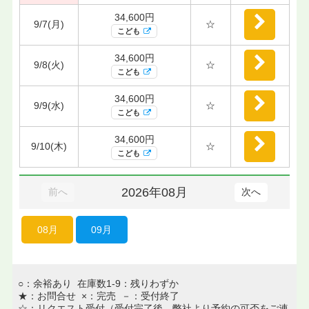
34,600円
9/7(月)
☆
こども
34,600円
9/8(火)
☆
こども
34,600円
9/9(水)
☆
こども
34,600円
9/10(木)
☆
こども
2026年08月
前へ
次へ
08月
09月
○：余裕あり 在庫数1-9：残りわずか
★：お問合せ ×：完売 －：受付終了
☆：リクエスト受付（受付完了後、弊社より予約の可否をご連