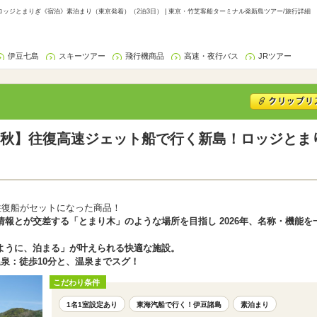
ッジとまりぎ《宿泊》素泊まり（東京発着）（2泊3日） | 東京・竹芝客船ターミナル発新島ツアー/旅行詳細
伊豆七島
スキーツアー
飛行機商品
高速・夜行バス
JRツアー
秋】往復高速ジェット船で行く新島！ロッジとま
往復船がセットになった商品！
報とが交差する「とまり木」のような場所を目指し 2026年、名称・機能
ように、泊まる」が叶えられる快適な施設。
泉：徒歩10分と、温泉までスグ！
こだわり条件
1名1室設定あり
東海汽船で行く！伊豆諸島
素泊まり