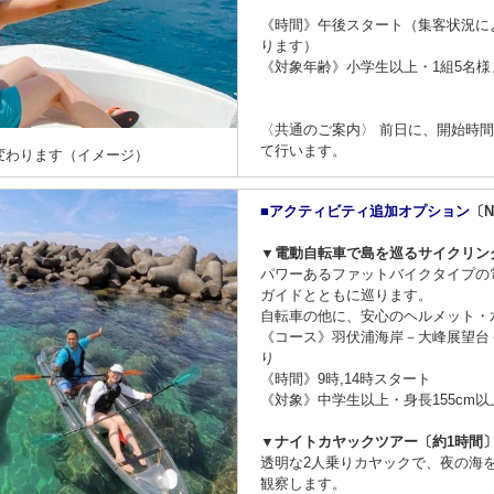
《時間》午後スタート（集客状況に
ります）
《対象年齢》小学生以上・1組5名様
〈共通のご案内〉 前日に、開始時
て行います。
変わります（イメージ）
■アクティビティ追加オプション
〔Ni
▼電動自転車で島を巡るサイクリン
パワーあるファットバイクタイプの
ガイドとともに巡ります。
自転車の他に、安心のヘルメット・
《コース》羽伏浦海岸－大峰展望台
り
《時間》9時,14時スタート
《対象》中学生以上・身長155cm以
▼ナイトカヤックツアー〔約1時間
透明な2人乗りカヤックで、夜の海
観察します。