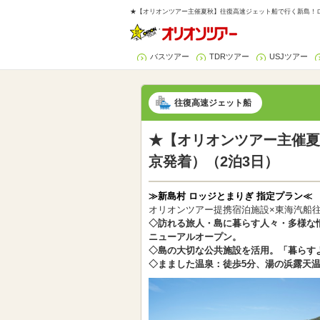
★【オリオンツアー主催夏秋】往復高速ジェット船で行く新島！ロ
バスツアー
TDRツアー
USJツアー
往復高速ジェット船
★【オリオンツアー主催夏
京発着）（2泊3日）
≫新島村 ロッジとまりぎ 指定プラン≪
オリオンツアー提携宿泊施設×東海汽船
◇訪れる旅人・島に暮らす人々・多様な情
ニューアルオープン。
◇島の大切な公共施設を活用。「暮らす
◇まました温泉：徒歩5分、湯の浜露天温