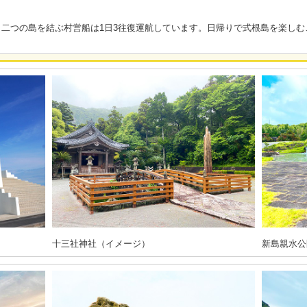
二つの島を結ぶ村営船は1日3往復運航しています。日帰りで式根島を楽しむ
十三社神社（イメージ）
新島親水公