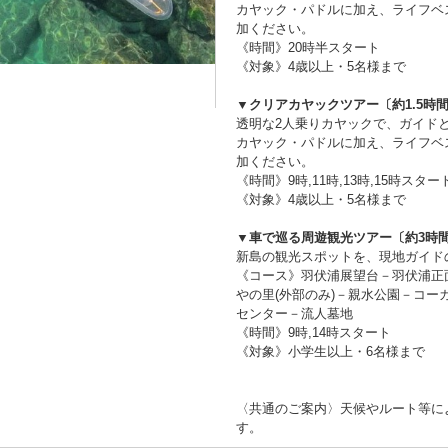
カヤック・パドルに加え、ライフベ
加ください。
《時間》20時半スタート
《対象》4歳以上・5名様まで
▼クリアカヤックツアー〔約1.5時
透明な2人乗りカヤックで、ガイド
カヤック・パドルに加え、ライフベ
加ください。
《時間》9時,11時,13時,15時スター
《対象》4歳以上・5名様まで
▼車で巡る周遊観光ツアー〔約3時
新島の観光スポットを、現地ガイド
《コース》羽伏浦展望台－羽伏浦正
やの里(外部のみ)－親水公園－コ
センター－流人墓地
《時間》9時,14時スタート
《対象》小学生以上・6名様まで
〈共通のご案内〉天候やルート等に
す。