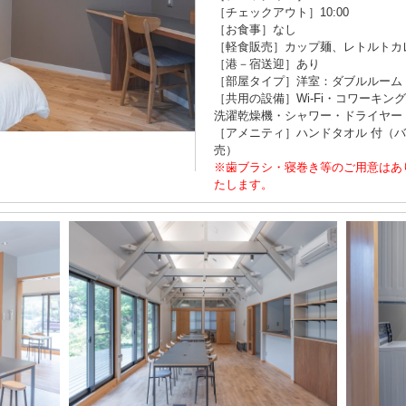
［チェックアウト］10:00
［お食事］なし
［軽食販売］カップ麺、レトルトカレ
［港－宿送迎］あり
［部屋タイプ］洋室：ダブルルーム
［共用の設備］Wi-Fi・コワーキ
洗濯乾燥機・シャワー・ドライヤー
［アメニティ］ハンドタオル 付（
売）
※歯ブラシ・寝巻き等のご用意はあ
たします。