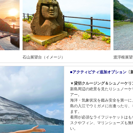
石山展望台（イメージ）
渡浮根展望
■アクティビティ追加オプション
〔
▼貸切クルージング＆シュノーケリ
新島周辺の絶景を見たりシュノーケ
アー。
海洋・気象状況を鑑み安全を第一に
島の入江でウミガメに出逢ったり、
ます。
着用が必須なライフジャケットはも
スクやフィン、マリンシューズも無
い。