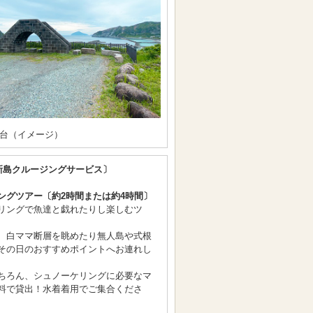
台（イメージ）
新島クルージングサービス〕
ングツアー〔約2時間または約4時間〕
リングで魚達と戯れたりし楽しむツ
、白ママ断層を眺めたり無人島や式根
その日のおすすめポイントへお連れし
ちろん、シュノーケリングに必要なマ
料で貸出！水着着用でご集合くださ