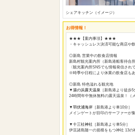
シェアキッチン（イメージ）
お得情報！
★★★【案内事項】★★★
・キャッシュレス決済可能な商店や
◎新島 営業中の飲食店情報
新島村観光案内所（新島港船客待合所
〈観光案内所SNSでも情報発信され
※時季や日程により休業の飲食店も
◎新島 特色溢れる観光地
▼
湯の浜露天温泉
［新島港より徒歩5
24時間年中無休無料の露天温泉！（
▼
羽伏浦海岸
［新島港より車10分］
メインゲートが目印のサーファーが
▼
十三社神社
［新島港より車5分］
伊豆諸島随一の規模をもつ神社 13