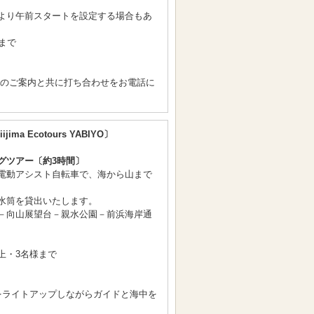
より午前スタートを設定する場合もあ
まで
間のご案内と共に打ち合わせをお電話に
ijima Ecotours YABIYO〕
グツアー〔約3時間〕
電動アシスト自転車で、海から山まで
水筒を貸出いたします。
－向山展望台－親水公園－前浜海岸通
上・3名様まで
〕
をライトアップしながらガイドと海中を