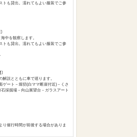
ストも貸出。濡れてもよい服装でご参
間〕
と海中を観察します。
ストも貸出。濡れてもよい服装でご参
ト
間〕
の解説とともに車で巡ります。
面ゲート－堀切(白ママ断崖付近)－くさ
ーガ石採掘場－向山展望台－ガラスアート
より催行時間が前後する場合がありま