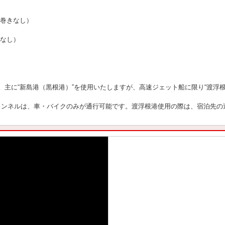
寝巻きなし）
きなし）
。主に“新島港（黒根港）”を使用いたしますが、高速ジェット船に限り“渡浮
トンネルは、車・バイクのみが通行可能です。渡浮根港使用の際は、宿泊先の