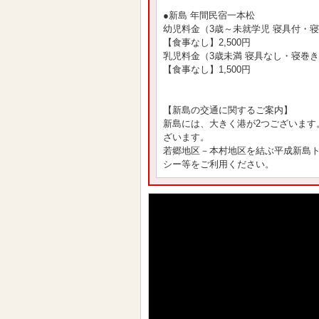
●新島 年間民宿一本松
幼児料金（3歳～未就学児 寝具付・
【食事なし】2,500円
乳児料金（3歳未満 寝具なし・寝巻
【食事なし】1,500円
【新島の交通に関するご案内】
新島には、大きく港が2つございます
ざいます。
若郷地区－本村地区を結ぶ平成新島
シー等をご利用ください。