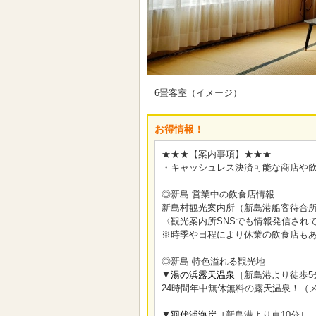
6畳客室（イメージ）
お得情報！
★★★【案内事項】★★★
・キャッシュレス決済可能な商店や
◎新島 営業中の飲食店情報
新島村観光案内所（新島港船客待合所
〈観光案内所SNSでも情報発信され
※時季や日程により休業の飲食店も
◎新島 特色溢れる観光地
▼
湯の浜露天温泉
［新島港より徒歩5
24時間年中無休無料の露天温泉！（
▼
羽伏浦海岸
［新島港より車10分］