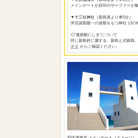
メインゲートが目印のサーファーが
▼
十三社神社
［新島港より車5分］
伊豆諸島随一の規模をもつ神社 13
◎“連絡船にしき”について
同じ新島村に属する、新島と式根島。
チラ
からご確認ください。
羽伏浦海岸 メインゲート（イメージ）