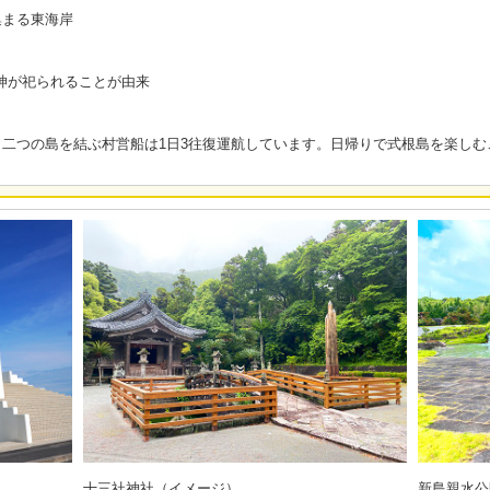
集まる東海岸
の神が祀られることが由来
二つの島を結ぶ村営船は1日3往復運航しています。日帰りで式根島を楽しむ
十三社神社（イメージ）
新島親水公