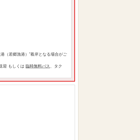
根港（若郷漁港）”着岸となる場合がご
送迎 もしくは
臨時無料バス
、タク