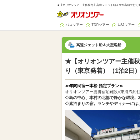
★【オリオンツアー主催秋冬】高速ジェット船＆大型客船で行く新
バスツアー
TDRツアー
USJツアー
高速ジェット船＆大型客船
★【オリオンツアー主催秋
り（東京発着）（1泊2日
≫年間民宿一本松 指定プラン≪
オリオンツアー提携宿泊施設×東海汽船
◇島の中心、本村の北部で静かな環境。
◇素泊まりの宿。ランチやディナーには