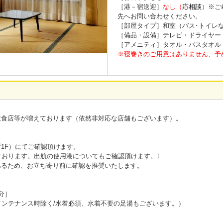
［港－宿送迎］
なし（
応相談
）
※ご
先へお問い合わせください。
［部屋タイプ］和室（バス･トイレ
［備品・設備］テレビ・ドライヤー・W
［アメニティ］タオル・バスタオル
※寝巻きのご用意はありません、予
飲食店等が増えております（依然非対応な店舗もございます）。
1F）にてご確認頂けます。
ております。出航の使用港についてもご確認頂けます。〉
あるため、お立ち寄り前に確認を推奨いたします。
分］
メンテナンス時除く/水着必須、水着不要の足湯もございます。）