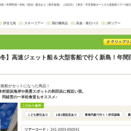
島！年間民宿一本松《宿泊》素泊まり（東京発着）（1泊2日） | 東京・竹芝客船ターミナル発新島ツアー/旅
伊豆七島
スキーツアー
飛行機商品
高速・夜行バス
JRツアー
冬】高速ジェット船＆大型客船で行く新島！年間
）
往復船がセットになった商品！
本村前浜海岸や美景スポットの和田浜に程近い宿。
、同経営の一本松食堂もオススメ♪
こだわり条件
こども割引あり
1名1室設定あり
東海汽船で行く！伊豆諸島
素
ツアーコード：
241-2003-600041