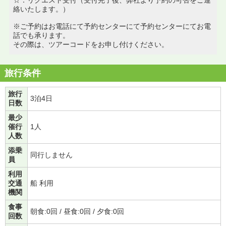
絡いたします。）
※ご予約はお電話にて予約センターにて予約センターにてお電
話でも承ります。
その際は、ツアーコードをお申し付けください。
旅行条件
旅行
3泊4日
日数
最少
催行
1人
人数
添乗
同行しません
員
利用
交通
船 利用
機関
食事
朝食:0回 / 昼食:0回 / 夕食:0回
回数