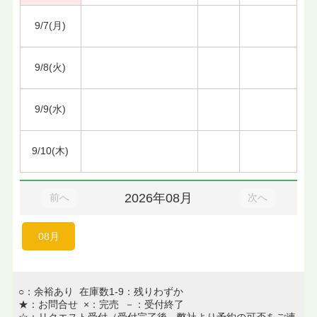
9/7(月)
9/8(火)
9/9(水)
9/10(木)
2026年08月
前へ
次へ
08月
○：余裕あり 在庫数1-9：残りわずか
★：お問合せ ×：完売 －：受付終了
☆：リクエスト受付（受付完了後、弊社より予約の可否をご連