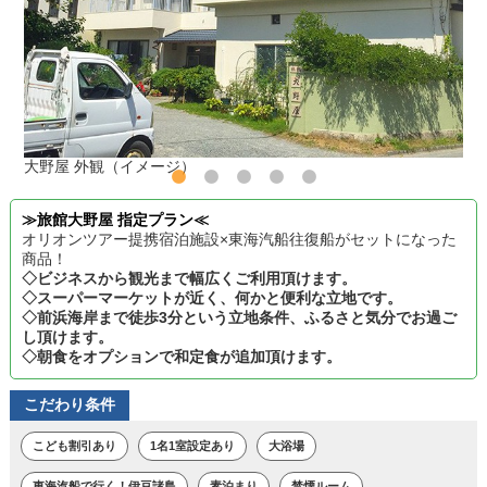
大野屋 外観（イメージ）
≫旅館大野屋 指定プラン≪
オリオンツアー提携宿泊施設×東海汽船往復船がセットになった
商品！
◇ビジネスから観光まで幅広くご利用頂けます。
◇スーパーマーケットが近く、何かと便利な立地です。
◇前浜海岸まで徒歩3分という立地条件、ふるさと気分でお過ご
し頂けます。
◇朝食をオプションで和定食が追加頂けます。
こだわり条件
こども割引あり
1名1室設定あり
大浴場
東海汽船で行く！伊豆諸島
素泊まり
禁煙ルーム