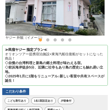
ヤジー 外観（イメージ）
≫民宿ヤジー 指定プラン≪
オリオンツアー提携宿泊施設×東海汽船往復船がセットになった
商品！
◇自慢の台湾料理と新島の郷土料理が味わえる宿。
◇前浜海岸徒歩5分、近隣に社寺もあり島の歴史にも触れ易い立
地。
◇2025年1月に1階をリニューアル♪新しい客室や共有スペースが
誕生！
こだわり条件
こども割引あり
1名1室設定あり
夕朝食付
東海汽船で行く！伊豆諸島
禁煙ルーム