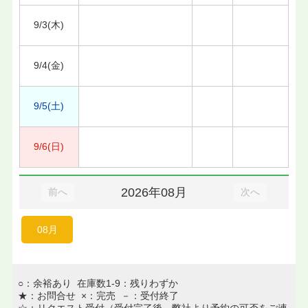
9/3(木)
9/4(金)
9/5(土)
9/6(日)
2026年08月
前へ
次へ
08月
○：余裕あり 在庫数1-9：残りわずか
★：お問合せ ×：完売 －：受付終了
☆：リクエスト受付（受付完了後、弊社より予約の可否をご連