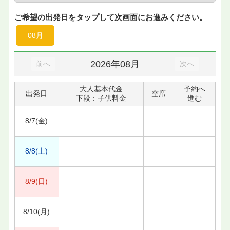
ご希望の出発日をタップして次画面にお進みください。
08月
2026年08月
前へ
次へ
大人基本代金
予約へ
出発日
空席
下段：子供料金
進む
8/7(金)
8/8(土)
8/9(日)
8/10(月)