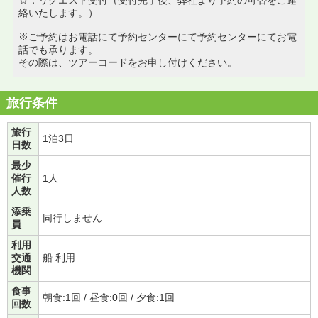
絡いたします。）
※ご予約はお電話にて予約センターにて予約センターにてお電
話でも承ります。
その際は、ツアーコードをお申し付けください。
旅行条件
旅行
1泊3日
日数
最少
催行
1人
人数
添乗
同行しません
員
利用
交通
船 利用
機関
食事
朝食:1回 / 昼食:0回 / 夕食:1回
回数