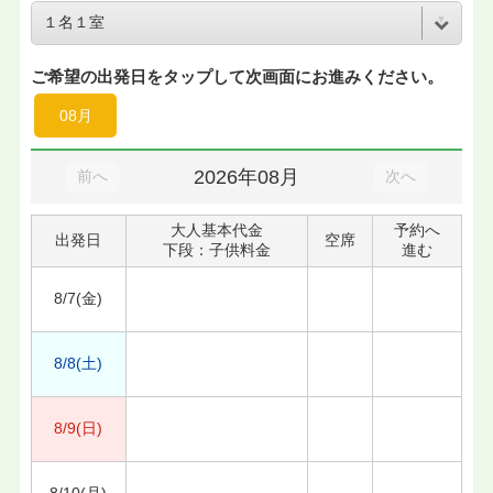
ご希望の出発日をタップして次画面にお進みください。
08月
2026年08月
前へ
次へ
大人基本代金
予約へ
出発日
空席
下段：子供料金
進む
8/7(金)
8/8(土)
8/9(日)
8/10(月)