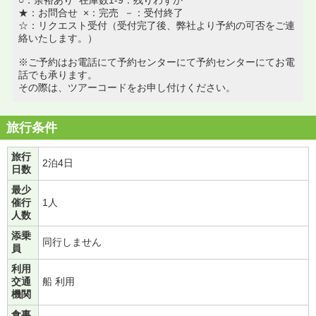
★：お問合せ ×：完売 －：受付終了
☆：リクエスト受付（受付完了後、弊社より予約の可否をご連
絡いたします。）
※ご予約はお電話にて予約センターにて予約センターにてお電
話でも承ります。
その際は、ツアーコードをお申し付けください。
旅行条件
旅行
2泊4日
日数
最少
催行
1人
人数
添乗
同行しません
員
利用
交通
船 利用
機関
食事