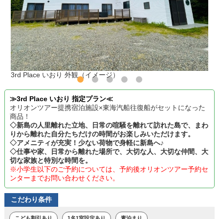
3rd Place いおり 外観（イメージ）
≫3rd Place いおり 指定プラン≪
オリオンツアー提携宿泊施設×東海汽船往復船がセットになった
商品！
◇新島の人里離れた立地、日常の喧騒を離れて訪れた島で、まわ
りから離れた自分たちだけの時間がお楽しみいただけます。
◇アメニティが充実！少ない荷物で身軽に新島へ♪
◇仕事や家、日常から離れた場所で、大切な人、大切な仲間、大
切な家族と特別な時間を。
※小学生以下のご予約については、予約後オリオンツアー予約セ
ンターまでお問い合わせください。
こだわり条件
こども割引あり
1名1室設定あり
素泊まり