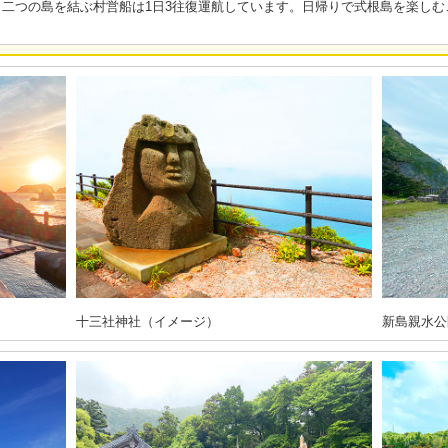
二つの島を結ぶ村営船は1日3往復運航しています。日帰りで式根島を楽しむ
十三社神社（イメージ）
新島親水公