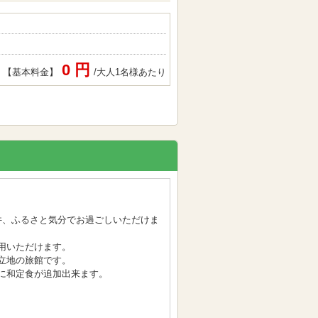
0 円
【基本料金】
/大人1名様あたり
件、ふるさと気分でお過ごしいただけま
用いただけます。
立地の旅館です。
に和定食が追加出来ます。