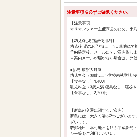
注意事項※必ずご確認ください。
【注意事項】
オリオンツアー主催商品のため、東
【幼児/乳児 施設使用料】
幼児/乳児のお子様は、当日現地にて
予約確定後、メールにてご案内致し
※案内メールが届かない場合は、弊
●新島 旅館大野屋
幼児料金（3歳以上小学校未就学児 
【食事なし】4,400円
乳児料金（3歳未満 寝具なし、寝巻
【食事なし】2,200円
【新島の交通に関するご案内】
新島には、大きく港が2つございます
ざいます。
若郷地区－本村地区を結ぶ平成新島
シー等をご利用ください。