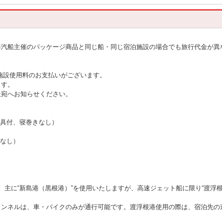
海汽船主催のパッケージ商品と同じ船・同じ宿泊施設の場合でも旅行代金が異
施設使用料のお支払いがございます。
ます。
社宛へお知らせください。
寝具付、寝巻きなし）
きなし）
。主に“新島港（黒根港）”を使用いたしますが、高速ジェット船に限り“渡浮
トンネルは、車・バイクのみが通行可能です。渡浮根港使用の際は、宿泊先の