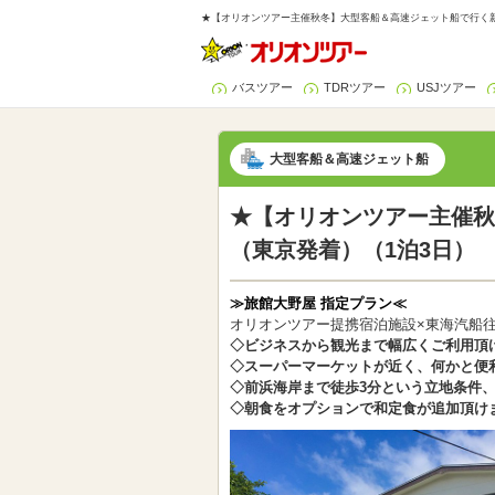
★【オリオンツアー主催秋冬】大型客船＆高速ジェット船で行く新
バスツアー
TDRツアー
USJツアー
大型客船＆高速ジェット船
★【オリオンツアー主催秋
（東京発着）（1泊3日）
≫旅館大野屋 指定プラン≪
オリオンツアー提携宿泊施設×東海汽船
◇ビジネスから観光まで幅広くご利用頂
◇スーパーマーケットが近く、何かと便
◇前浜海岸まで徒歩3分という立地条件
◇朝食をオプションで和定食が追加頂け