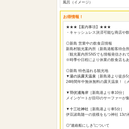
風呂（イメージ）
お得情報！
★★★【案内事項】★★★
・キャッシュレス決済可能な商店や
◎新島 営業中の飲食店情報
新島村観光案内所（新島港船客待合所
〈観光案内所SNSでも情報発信され
※時季や日程により休業の飲食店も
◎新島 特色溢れる観光地
▼
湯の浜露天温泉
［新島港より徒歩5
24時間年中無休無料の露天温泉！（
▼
羽伏浦海岸
［新島港より車10分］
メインゲートが目印のサーファーが
▼
十三社神社
［新島港より車5分］
伊豆諸島随一の規模をもつ神社 13
◎“連絡船にしき”について