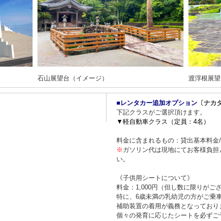
石山展望台（イメージ）
渡浮根展望
■レンタカー追加オプション
〔ナカ
下記クラスがご選択頂けます。
▼軽自動車クラス（定員：4名）
料金に含まれるもの：貸出基本料金
※
ガソリン代は現地にてお客様負担
い。
《子供用シートについて》
料金：1,000円（但し数に限りがご
特に、6歳未満の乳幼児の方がご乗
補助装置の着用が義務となっており
個々の発育に応じたシートを必ずご