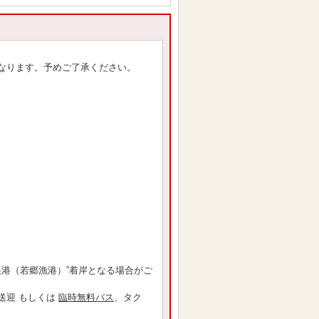
なります。予めご了承ください。
根港（若郷漁港）”着岸となる場合がご
送迎 もしくは
臨時無料バス
、タク