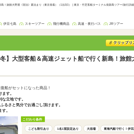
島！旅館大野屋《宿泊》素泊まり（東京発着）（1泊3日） | 東京・竹芝客船ターミナル発新島ツアー/旅行詳細
伊豆七島
スキーツアー
飛行機商品
高速・夜行バス
JRツアー
冬】大型客船＆高速ジェット船で行く新島！旅館
往復船がセットになった商品！
けます。
利な立地です。
、ふるさと気分でお過ごし頂けます。
ます。
こだわり条件
こども割引あり
1名1室設定あり
大浴場
東海汽船で行く！伊豆