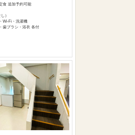
定食 追加予約可能
なし）
i-Fi・洗濯機
・歯ブラシ・浴衣 各付