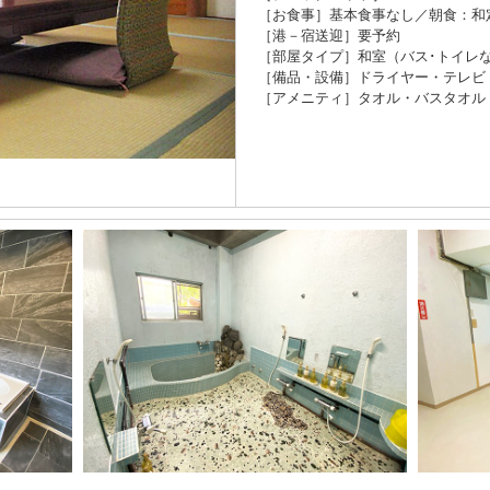
［お食事］基本食事なし／朝食：和
［港－宿送迎］要予約
［部屋タイプ］和室（バス･トイレ
［備品・設備］ドライヤー・テレビ・W
［アメニティ］タオル・バスタオル