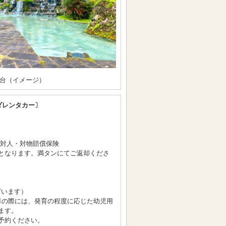
台（イメージ）
ダレンタカー〕
/対人・対物賠償保険
となります。満タンにてご返却くださ
ざいます）
車の際には、発育の程度に応じた幼児用
ます。
予約ください。