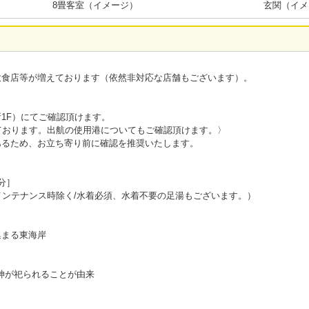
8畳客室（イメージ）
玄関（イメ
飲食店等が増えております（依然非対応な店舗もございます）。
1F）にてご確認頂けます。
ております。出航の使用港についてもご確認頂けます。〉
あるため、お立ち寄り前に確認を推奨いたします。
分］
メンテナンス時除く/水着必須、水着不要の足湯もございます。）
集まる東海岸
の神が祀られることが由来