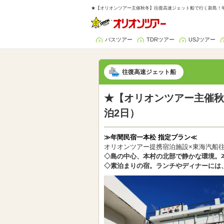
★【オリオンツアー主催秋冬】往復高速ジェット船で行く新島！年間
バスツアー
TDRツアー
USJツアー
往復高速ジェット船
★【オリオンツアー主催秋
泊2日）
≫年間民宿一本松 指定プラン≪
オリオンツアー提携宿泊施設×東海汽船
◇島の中心、本村の北部で静かな環境。
◇素泊まりの宿。ランチやディナーには