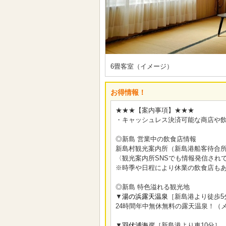
6畳客室（イメージ）
お得情報！
★★★【案内事項】★★★
・キャッシュレス決済可能な商店や
◎新島 営業中の飲食店情報
新島村観光案内所（新島港船客待合所
〈観光案内所SNSでも情報発信され
※時季や日程により休業の飲食店も
◎新島 特色溢れる観光地
▼
湯の浜露天温泉
［新島港より徒歩5
24時間年中無休無料の露天温泉！（
▼
羽伏浦海岸
［新島港より車10分］