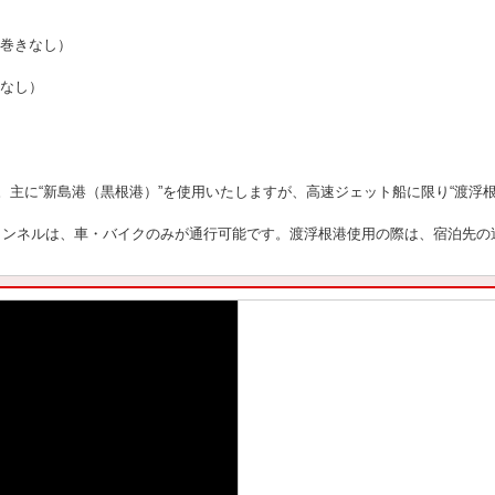
寝巻きなし）
きなし）
。主に“新島港（黒根港）”を使用いたしますが、高速ジェット船に限り“渡浮
トンネルは、車・バイクのみが通行可能です。渡浮根港使用の際は、宿泊先の