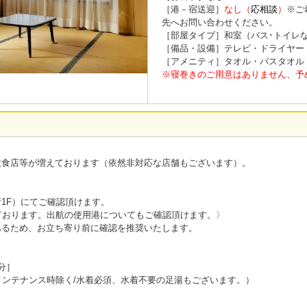
［港－宿送迎］
なし（
応相談
）
※ご
先へお問い合わせください。
［部屋タイプ］和室（バス･トイレ
［備品・設備］テレビ・ドライヤー・W
［アメニティ］タオル・バスタオル
※寝巻きのご用意はありません、予
飲食店等が増えております（依然非対応な店舗もございます）。
1F）にてご確認頂けます。
ております。出航の使用港についてもご確認頂けます。〉
あるため、お立ち寄り前に確認を推奨いたします。
分］
メンテナンス時除く/水着必須、水着不要の足湯もございます。）