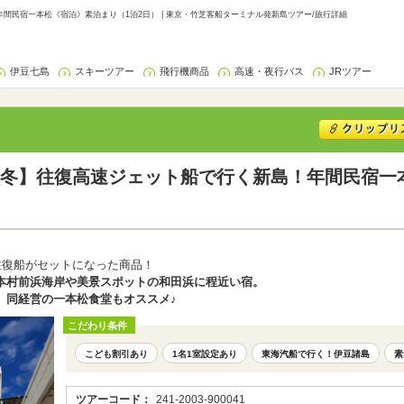
民宿一本松《宿泊》素泊まり（1泊2日） | 東京・竹芝客船ターミナル発新島ツアー/旅行詳細
伊豆七島
スキーツアー
飛行機商品
高速・夜行バス
JRツアー
冬】往復高速ジェット船で行く新島！年間民宿一
往復船がセットになった商品！
本村前浜海岸や美景スポットの和田浜に程近い宿。
、同経営の一本松食堂もオススメ♪
こだわり条件
こども割引あり
1名1室設定あり
東海汽船で行く！伊豆諸島
素
ツアーコード：
241-2003-900041