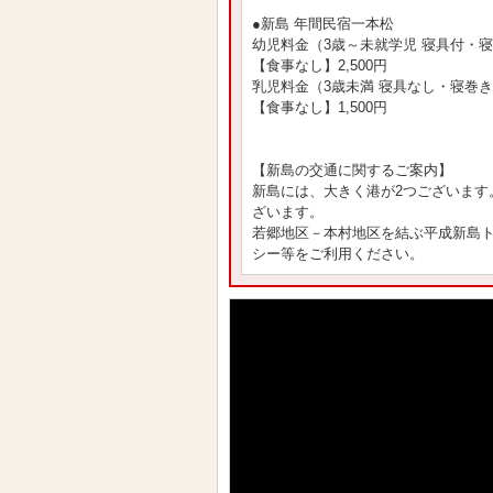
●新島 年間民宿一本松
幼児料金（3歳～未就学児 寝具付・
【食事なし】2,500円
乳児料金（3歳未満 寝具なし・寝巻
【食事なし】1,500円
【新島の交通に関するご案内】
新島には、大きく港が2つございます
ざいます。
若郷地区－本村地区を結ぶ平成新島
シー等をご利用ください。