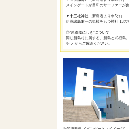
メインゲートが目印のサーファーが
▼
十三社神社
［新島港より車5分］
伊豆諸島随一の規模をもつ神社 13
◎“連絡船にしき”について
同じ新島村に属する、新島と式根島。
チラ
からご確認ください。
羽伏浦海岸 メインゲート（イメージ）