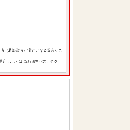
根港（若郷漁港）”着岸となる場合がご
送迎 もしくは
臨時無料バス
、タク