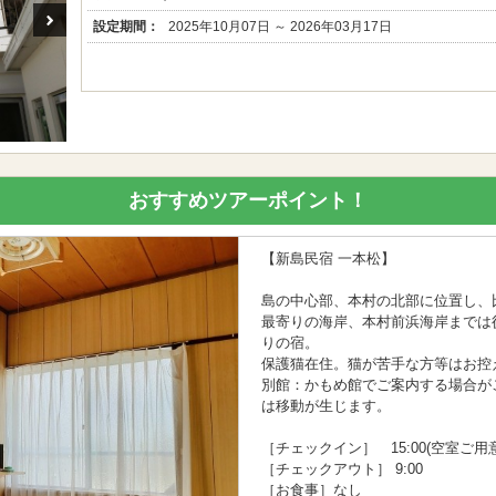
設定期間：
2025年10月07日 ～ 2026年03月17日
おすすめツアーポイント！
【新島民宿 一本松】
島の中心部、本村の北部に位置し、
最寄りの海岸、本村前浜海岸までは
りの宿。
保護猫在住。猫が苦手な方等はお控
別館：かもめ館でご案内する場合が
は移動が生じます。
［チェックイン］ 15:00(空室ご
［チェックアウト］ 9:00
［お食事］なし