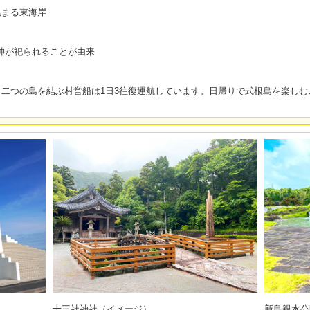
集まる東海岸
の神が祀られることが由来
二つの島を結ぶ村営船は1日3往復運航しています。日帰りで式根島を楽しむ
十三社神社（イメージ）
新島親水公